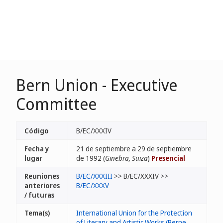
Bern Union - Executive
Committee
Código
B/EC/XXXIV
Fecha y
21 de septiembre a 29 de septiembre
lugar
de 1992 (
Ginebra, Suiza
)
Presencial
Reuniones
B/EC/XXXIII
>> B/EC/XXXIV >>
anteriores
B/EC/XXXV
/ futuras
Tema(s)
International Union for the Protection
of Literary and Artistic Works (Berne