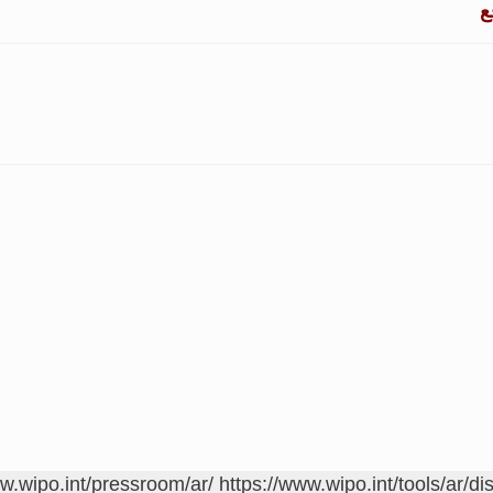
ع
ww.wipo.int/pressroom/ar/
https://www.wipo.int/tools/ar/di