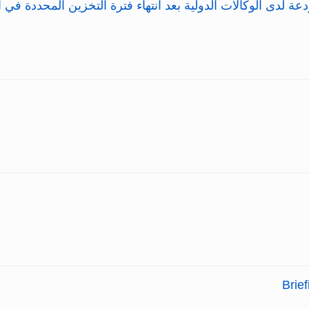
 بعد انتهاء فترة التخزين المحددة في القاعدة 9.1 من اللوائح بموجب معاهدة بودابست 
Brie