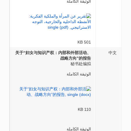
الوثيقة الكاملة
501 KB
关于“妇女与知识产权：内部和外部活动、
中文
战略方向”的报告
秘书处编拟
الوثيقة الكاملة
110 KB
الوثيقة الكاملة