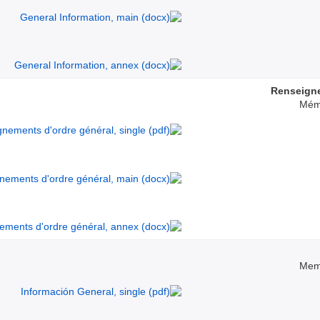
Renseigne
Mém
Memo