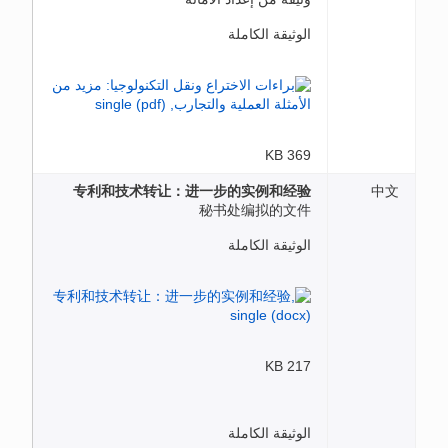
الوثيقة الكاملة
369 KB
专利和技术转让：进一步的实例和经验
中文
秘书处编拟的文件
الوثيقة الكاملة
217 KB
الوثيقة الكاملة