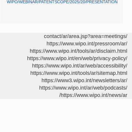
Presentation
English
WIPO/WEBINAR/P
https
https:
http
https
h