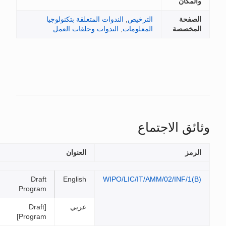
ان
ة
الترخيص
,
الندوات المتعلقة بتكنولوجيا
صصة
المعلومات
,
الندوات وحلقات العمل
 الاجتماع
العنوان
الملفات
Draft
English
WIPO/LIC/IT/AMM/02/INF
Program
عربي
[Draft
Program]