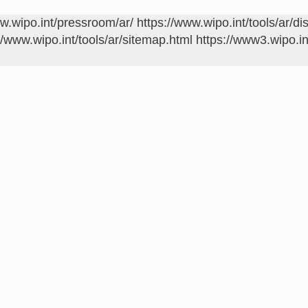
ww.wipo.int/pressroom/ar/
https://www.wipo.int/tools/ar/di
//www.wipo.int/tools/ar/sitemap.html
https://www3.wipo.in