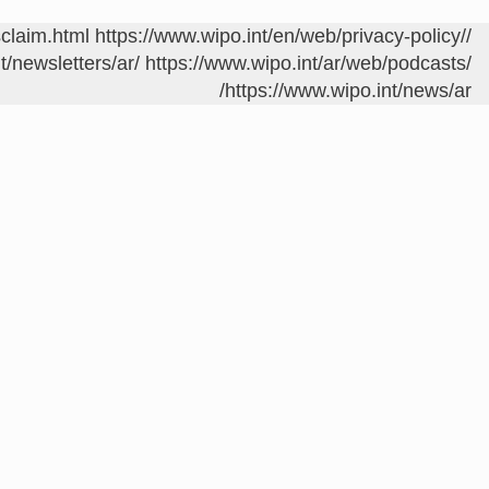
sclaim.html
https://www.wipo.int/en/web/privacy-policy/
/contact/ar/area.jsp?area=meetings
t/newsletters/ar/
https://www.wipo.int/ar/web/podcasts/
https://www.wipo.int/news/ar/