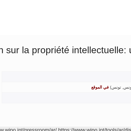
n sur la propriété intellectuell
ونس, تونس
)
في الموقع
ww.wipo.int/pressroom/ar/
https://www.wipo.int/tools/ar/di