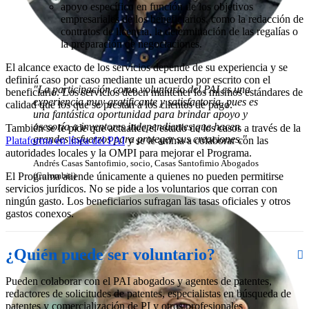
apoyo específico en función de los objetivos
empresariales de los beneficiarios, como la redacción de
contratos de licencia, la determinación de las regalías o
la preparación de negociaciones.
El alcance exacto de los servicios depende de su experiencia y se
definirá caso por caso mediante un acuerdo por escrito con el
"La participación como voluntario del PAI es una
beneficiario. Los servicios deben mantener los mismos estándares de
experiencia muy gratificante y satisfactoria, pues es
calidad que los que se prestan a los clientes de pago.
una fantástica oportunidad para brindar apoyo y
asesoría a inventores independientes que hacen
También se le pide que actualice el estado de los casos a través de la
grandes esfuerzos para proteger sus creaciones."
Plataforma en línea del PAI
y se le anima a colaborar con las
autoridades locales y la OMPI para mejorar el Programa.
Andrés Casas Santofimio, socio, Casas Santofimio Abogados
El Programa atiende únicamente a quienes no pueden permitirse
(Colombia)
servicios jurídicos. No se pide a los voluntarios que corran con
ningún gasto. Los beneficiarios sufragan las tasas oficiales y otros
gastos conexos.
¿Quién puede ser voluntario?
Pueden colaborar con el PAI abogados y agentes de patentes,
redactores de solicitudes de patentes, especialistas en búsqueda de
patentes y comercialización de PI y otros profesionales