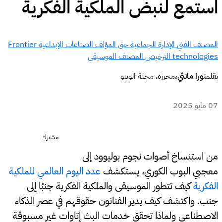
استمع لنبض الملكية الفكرية
المصنف الفني
الإدارة الجماعية
حق المؤلف
الصناعات الإبداعية
Frontier
technologies
الترخيص
المصنف الموسيقي
بقلم
نورا مانثي،
محررة، مجلة الويبو
07 مايو 2025
مشترك
من استنساخ أصوات نجوم بوليوود إلى
معجبي البوب الكوري، يستكشف
عدد اليوم العالمي للملكية
الفكرية
كيف تتطور الموسيقى والملكية الفكرية جنبًا إلى
جنب. واكتشف كيف يدير الفنانون حقوقهم في عصر الذكاء
الاصطناعي ولماذا تحقق خدمات البث إتاوات غير مسبوقة