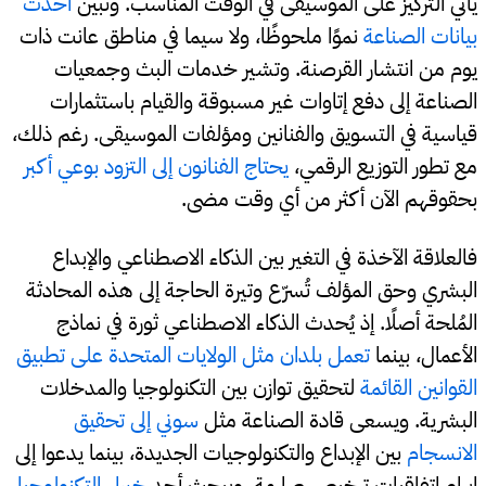
يأتي التركيز على الموسيقى في الوقت المناسب. وتبين
أحدث
بيانات الصناعة
نموًا ملحوظًا، ولا سيما في مناطق عانت ذات
يوم من انتشار القرصنة. وتشير خدمات البث وجمعيات
الصناعة إلى دفع إتاوات غير مسبوقة والقيام باستثمارات
قياسية في التسويق والفنانين ومؤلفات الموسيقى. رغم ذلك،
مع تطور التوزيع الرقمي،
يحتاج الفنانون إلى التزود بوعي أكبر
بحقوقهم الآن أكثر من أي وقت مضى.
فالعلاقة الآخذة في التغير بين الذكاء الاصطناعي والإبداع
البشري وحق المؤلف تُسرّع وتيرة الحاجة إلى هذه المحادثة
المُلحة أصلًا. إذ يُحدث الذكاء الاصطناعي ثورة في نماذج
الأعمال، بينما
تعمل بلدان مثل الولايات المتحدة على تطبيق
القوانين القائمة
لتحقيق توازن بين التكنولوجيا والمدخلات
البشرية. ويسعى قادة الصناعة مثل
سوني إلى تحقيق
الانسجام
بين الإبداع والتكنولوجيات الجديدة، بينما يدعوا إلى
إبرام اتفاقيات ترخيص صارمة. ويبحث أحد
خبراء التكنولوجيا