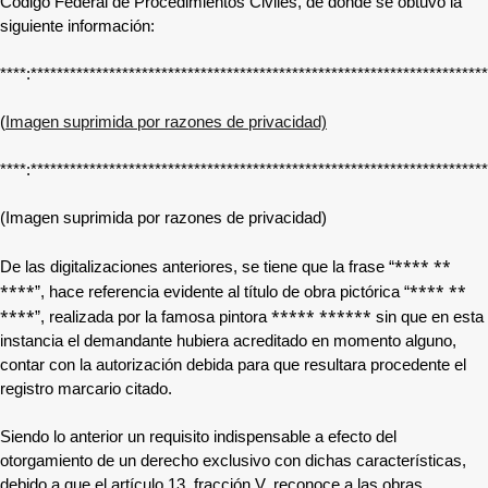
Código Federal de Procedimientos Civiles, de donde se obtuvo la
siguiente información:
****:**********************************************************************
(
Imagen suprimida por razones de privacidad)
****:********************************************************************
(
Imagen suprimida por razones de privacidad)
**** **
De las digitalizaciones anteriores, se tiene que la frase “
****
**** **
”, hace referencia evidente al título de obra pictórica “
****
***** ******
”, realizada por la famosa pintora
sin que en esta
instancia el demandante hubiera acreditado en momento alguno,
contar con la autorización debida para que resultara procedente el
registro marcario citado.
Siendo lo anterior un requisito indispensable a
efecto del
otorgamiento de un derecho exclusivo con dichas características,
debido a que el artículo 13, fracción V, reconoce a las obras