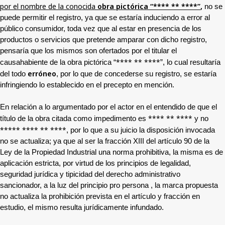
por el nombre de la conocida
obra pictórica “
**** ** ****
”
,
no se
puede permitir el registro, ya que se estaría induciendo a error al
público consumidor, toda vez que al estar en presencia de los
productos o servicios que pretende amparar con dicho registro,
pensaría que los mismos son ofertados por el titular el
**** ** ****
causahabiente de la obra pictórica “
”, lo cual resultaría
erróneo
del todo
, por lo que de concederse su registro, se estaría
infringiendo lo establecido en el precepto en mención.
En relación a lo argumentado por el actor en el entendido de que el
**** ** ****
título de la obra citada como impedimento es
y no
***** **** ** ****
, por lo que a su juicio la disposición invocada
no se actualiza; ya que al ser la fracción XIII del artículo 90 de la
Ley de la Propiedad Industrial una norma prohibitiva, la misma es de
aplicación estricta, por virtud de los principios de legalidad,
seguridad jurídica y tipicidad del derecho administrativo
sancionador, a la luz del principio pro persona , la marca propuesta
no actualiza la prohibición prevista en el artículo y fracción en
estudio, el mismo resulta jurídicamente infundado.