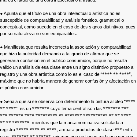
marca el título de una obra intelectual o artística.
● Apunta que el título de una obra intelectual o artística no es
susceptible de comparabilidad y análisis fonético, gramatical o
conceptual, como sucede en el caso de dos signos distintivos, pues
por su naturaleza no son equiparables.
● Manifiesta que resulta incorrecta la asociación y comparabilidad
que hizo la autoridad demanda a tal grado de afirmar que se
generaría confusión en el público consumidor, porque no resulta
válido un análisis de esa clase entre un signo distintivo propuesto a
**** ** ****
registro y una obra artística como lo es el caso de “
”,
máxime que no habría manera de generar confusión y afectación en
el público consumidor.
****
● Señala que si se observa con detenimiento la pintura al óleo “
** ****
*******
******* ***
”, es un
cuyo tema central son las
*** ****** **** ********* ** ******* ********** ** ** ****
** ** *******
, mientras que la marca nominativa solicitada a
***** **** ** ****
***
registro
, ampara productos de clase
entre
******* ** ******
ellos,
, mismos que no tienen nada que ver con