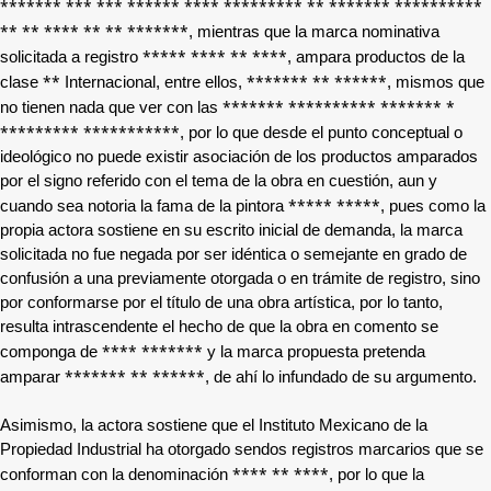
******* *** *** ****** **** ********* ** ******* **********
** ** **** ** ** *******
, mientras que la marca nominativa
***** **** ** ****
solicitada a registro
, ampara productos de la
**
******* ** ******
clase
Internacional, entre ellos,
, mismos que
******* ********** ******* *
no tienen nada que ver con las
********* ***********
, por lo que desde el punto conceptual o
ideológico no puede existir asociación de los productos amparados
por el signo referido con el tema de la obra en cuestión, aun y
***** *****
cuando sea notoria la fama de la pintora
, pues como la
propia actora sostiene en su escrito inicial de demanda, la marca
solicitada no fue negada por ser idéntica o semejante en grado de
confusión a una previamente otorgada o en trámite de registro, sino
por conformarse por el título de una obra artística, por lo tanto,
resulta intrascendente el hecho de que la obra en comento se
**** *******
componga de
y la marca propuesta pretenda
******* ** ******
amparar
, de ahí lo infundado de su argumento.
Asimismo, la actora sostiene que el Instituto Mexicano de la
Propiedad Industrial ha otorgado sendos registros marcarios que se
**** ** ****
conforman con la denominación
, por lo que la