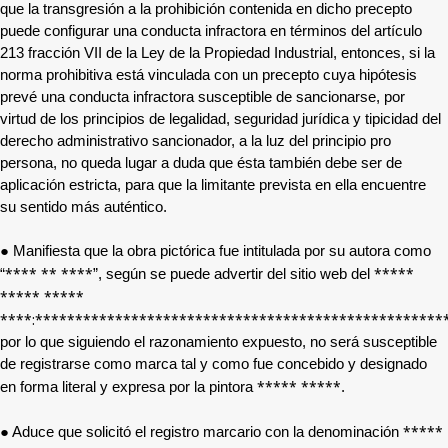
que la transgresión a la prohibición contenida en dicho precepto
puede configurar una conducta infractora en términos del artículo
213 fracción VII de la Ley de la Propiedad Industrial, entonces, si la
norma prohibitiva está vinculada con un precepto cuya hipótesis
prevé una conducta infractora susceptible de sancionarse, por
virtud de los principios de legalidad, seguridad jurídica y tipicidad del
derecho administrativo sancionador, a la luz del principio pro
persona, no queda lugar a duda que ésta también debe ser de
aplicación estricta, para que la limitante prevista en ella encuentre
su sentido más auténtico.
● Manifiesta que la obra pictórica fue intitulada por su autora como
**** ** ****
*****
“
”, según se puede advertir del sitio web del
***** *****
****:***************************************************
por lo que siguiendo el razonamiento expuesto, no será susceptible
de registrarse como marca tal y como fue concebido y designado
***** *****
en forma literal y expresa por la pintora
.
*****
● Aduce que solicitó el registro marcario con la denominación