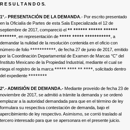
R E S U L T A N D O S.
1°.- PRESENTACIÓN DE LA DEMANDA
.- Por escrito presentado
en la Oficialía de Partes de esta Sala Especializada el 12 de
**
****** ****** ******
septiembre de 2017, compareció el
*******
***** ***** ***********
, en representación de
, a
demandar la nulidad
de la resolución contenida en el oficio con
***********
número de folio
, de fecha 27 de junio de 2017, emitido
por la Coordinación Departamental de Examen de Marcas “C” del
Instituto Mexicano de la Propiedad Industrial, mediante el cual se
***** **** ** ****
niega el registro de la marca
, solicitado dentro
********
del expediente
2°.- ADMISIÓN DE DEMANDA.-
Mediante proveído de fecha 23 de
noviembre de 2017, se admitió a trámite la demanda y se ordenó
emplazar a la autoridad demandada para que en el término de ley
formulara su respectiva contestación de demanda, bajo el
apercibimiento de ley respectivo. Asimismo, se corrió traslado al
tercero interesado para que se apersonara en el presente juicio.