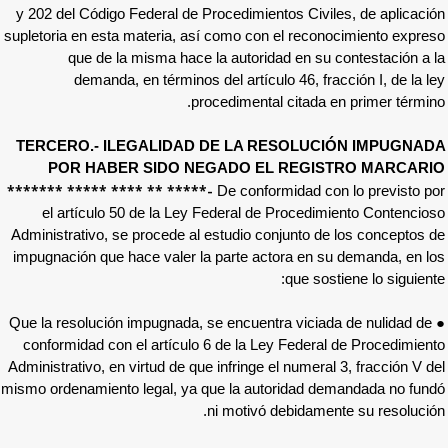
y 202 del Código Federal de Procedimientos 
supletoria en esta materia, así como con el 
que de la misma hace la autoridad e
demanda, en términos del artículo 46
procedimental cit
TERCERO.- ILEGALIDAD DE LA RESO
POR HABER SIDO NEGADO EL R
******* ***** **** ** *****
-
De conformid
el artículo 50 de la Ley Federal de Pro
Administrativo, se procede al estudio conjun
impugnación que hace valer la parte actora
qu
● Que la resolución impugnada, se encuentra v
conformidad con el artículo 6 de la Ley Fe
Administrativo, en virtud de que infringe el nu
mismo ordenamiento legal, ya que la autorid
ni motivó debi