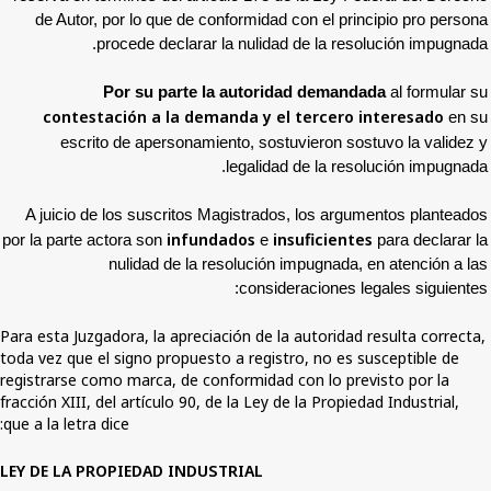
de Autor, por lo que de conformidad con e
procede declarar la nulidad de l
Por su parte la autoridad d
contestación a la demanda y el ter
escrito de apersonamiento,
sostuviero
legalidad de l
A juicio de los suscritos Magistrados, los
infundados
insufic
por la parte actora son
e
nulidad de la resolución impugn
consideracio
Para esta Juzgadora, la apreciación de la autor
toda vez que el signo propuesto a registro, no
registrarse como marca, de conformidad con l
fracción XIII, del artículo 90, de la Ley de la P
que a la letra dice:
LEY DE LA PROPIEDAD INDUSTRIAL