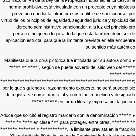
213 fracción VII de la Ley de la Propiedad Ind
norma prohibitiva está vinculada con un p
prevé una conducta infractora susceptib
virtud de los principios de legalidad, seguridad 
derecho administrativo sancionador, a l
persona, no queda lugar a duda que ést
aplicación estricta, para que la limitante pr
su 
● Manifiesta que la obra pictórica fue intitul
**** ** ****
“
”, según se puede advertir 
****:***************************************************
por lo que siguiendo el razonamiento expuest
de registrarse como marca tal y como fue 
***** *****
.
en forma literal 
**** ** ****
***
en clase
para proteger, e
******* ******* * ***********
, la limitant