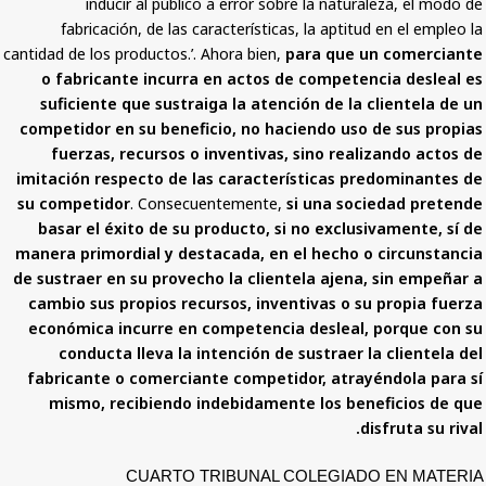
inducir al público a error sobre la
fabricación, de las características, la
cantidad de los productos.’. Ahora bien,
para
o fabricante incurra en actos de co
suficiente que sustraiga la atención 
competidor en su beneficio, no haciend
fuerzas, recursos o inventivas, sin
imitación respecto de las característi
su competidor
. Consecuentemente,
si un
basar el éxito de su producto, si no 
manera primordial y destacada, en el h
de sustraer en su provecho la clientela 
cambio sus propios recursos, inventiva
económica incurre en competencia des
conducta lleva la intención de sust
fabricante o comerciante competidor,
mismo, recibiendo indebidamente lo
CUARTO TRIBUNAL COLE