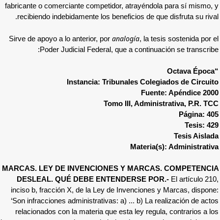
fabricante o comerciante competidor, atrayé
recibiendo indebidamente los beneficios de
analogía
Sirve de apoyo a lo anterior, por
, l
Poder Judicial Federal, que a cont
Instancia: Tribunales C
Fu
Tomo III, Adm
Mater
MARCAS. LEY DE INVENCIONES Y MAR
DESLEAL. QUÉ DEBE ENTENDERSE 
inciso b, fracción X, de la Ley de Invencio
‘Son infracciones administrativas: a) ... b) 
relacionados con la materia que esta ley r