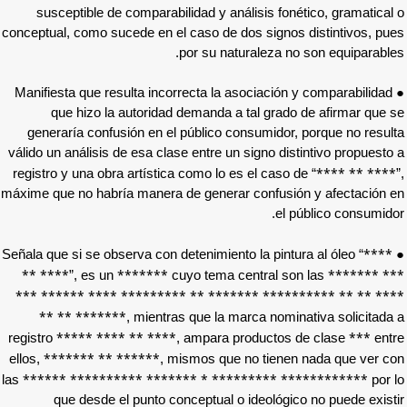
susceptible de comparabilidad y análisis
conceptual, como sucede en el caso de dos si
por su naturalez
● Manifiesta que resulta incorrecta la asocia
que hizo la autoridad demanda a tal g
generaría confusión en el público consumi
válido un análisis de esa clase entre un signo
registro y una obra artística como lo es el c
máxime que no habría manera de generar conf
** ****
*******
”, es un
cuyo tema centra
*** ****** **** ********* ** ******* *
** ** *******
, mientras que la marca n
***** **** ** ****
registro
, ampara produc
******* ** ******
ellos,
, mismos que no ti
****** ********** ******* * ********
las
que desde el punto conceptual o ideol