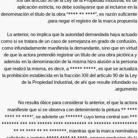
XIII del artículo 90 de la Ley de la Pro
aplicación estricta, no debe soslayarse
**** ** ***
denominación el título de la obra “
para negar el registro
Lo anterior, no implica que la autoridad 
como si se tratara de un caso de semejanza 
como infundadamente manifiesta la demandant
de que la actora pretendió registrar un título
además en la denominación de la misma hizo
***** ***
que realizó la misma, es decir, a
la prohibición establecida en la fracción XIII d
de la Propiedad Industrial, de ahí q
No resulta óbice para considerar lo ant
manifieste que si se observa con detenimie
**** ** ****”
*******
, se advierte un
cuyo
******* *** *** ****** **** ********* *
** ** **** ** ** *******
, mientras q
***** **** ** ****