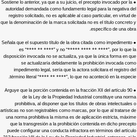
● Sostiene lo anterior, ya que a su juicio, el pr
autoridad demandada como fundamento legal
registro solicitado, no es aplicable al caso 
que la denominación de la marca solicitada no 
● Señala que el supuesto título de la obra ci
**** ** ****
***** **** 
es “
” y no “
disposición invocada no se actualiza, ya que
se actualizaría debidamente la pro
impedimento legal, sería que la actora so
**** ** ****
término literal “
”, lo que no 
● Arguye que la porción contenida en la fracci
de la Ley de la Propiedad Industria
prohibitiva, al disponer que los títulos 
artísticas no son registrables como marcas, po
una norma prohibitiva la misma es de aplic
que la transgresión a la prohibición cont
puede configurar una conducta infractora e