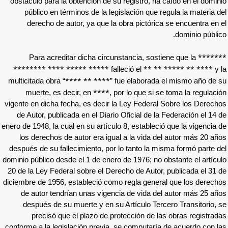
obstáculo para la obtención de su registro,
público en términos de la legislación qu
derecho de autor, ya que la obra pictó
Para acreditar dicha circunstancia, s
******** **** ***** *****
**
falleció el
**** ** ****
multicitada obra “
” fue elabor
****
muerte, es decir, en
, por lo que s
vigente en dicha fecha, es decir la Ley Fede
de Autor, publicada en el Diario Oficial de
enero de 1948, la cual en su artículo 8, establ
los derechos de autor era igual a la vid
después de su fallecimiento, por lo tanto l
dominio público desde el 1 de enero de 1976; 
20 de la Ley Federal sobre el Derecho de Aut
diciembre de 1956, estableció como regla ge
de autor tendrían unas vigencia de vida
después de su muerte y en su Artículo T
precisó que el plazo de protección d
conforme a la legislación previa, se computa