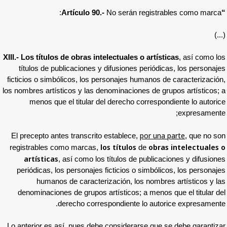
No serán regi
XIII.-
Los títulos de obras intelectuales o ar
títulos de publicaciones y difusiones per
ficticios o simbólicos, los personajes human
los nombres artísticos y las denominaciones d
menos que el titular del derecho corr
por
El precepto antes transcrito establece,
los títulos
o
registrables como marcas,
de
artísticas
, así como los títulos de pub
periódicas, los personajes ficticios o sim
humanos de caracterización, los no
denominaciones de grupos artísticos; a me
derecho correspondiente lo 
Lo anterior es así, pues debe considerarse 