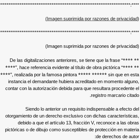
****:**************************************************************
Imagen suprimida por r
****:****************************************************************
Imagen suprimida por r
De las digitalizaciones anteriores, se tiene
****
”, hace referencia evidente al título de 
****
***** 
”, realizada por la famosa pintora
instancia el demandante hubiera acredita
contar con la autorización debida para que 
r
Siendo lo anterior un requisito in
otorgamiento de un derecho exclusivo con d
debido a que el artículo 13, fracción 
pictóricas o de dibujo como susceptibles de