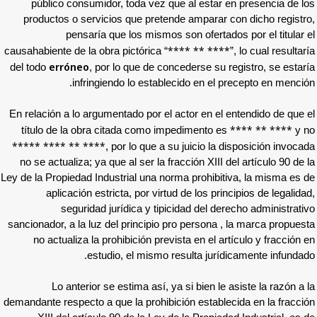
público consumidor, toda vez que al est
productos o servicios que pretende ampar
pensaría que los mismos son ofer
**** ** 
causahabiente de la obra pictórica “
erróneo
del todo
, por lo que de concederse 
infringiendo lo establecido en 
En relación a lo argumentado por el actor en
título de la obra citada como impediment
***** **** ** ****
, por lo que a su juicio
no se actualiza; ya que al ser la fracción XI
Ley de la Propiedad Industrial una norma prohi
aplicación estricta, por virtud de los 
seguridad jurídica y tipicidad del
sancionador, a la luz del principio pro perso
no actualiza la prohibición prevista en e
estudio, el mismo resulta j
Lo anterior se estima así, ya si bien
demandante respecto a que la prohibición esta