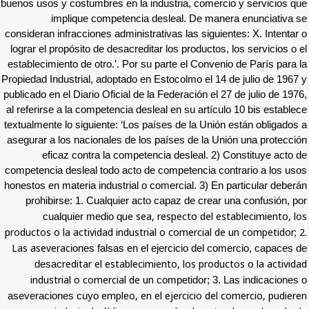
buenos usos y costumbres en la industria, co
implique competencia desleal. De 
consideran infracciones administrativas las si
lograr el propósito de desacreditar los produc
establecimiento de otro.’. Por su parte el Co
Propiedad Industrial, adoptado en Estocolmo el
publicado en el Diario Oficial de la Federación
al referirse a la competencia desleal en su ar
textualmente lo siguiente: ‘Los países de la 
asegurar a los nacionales de los países de l
eficaz contra la competencia desleal.
competencia desleal todo acto de competenci
honestos en materia industrial o comercial. 3
prohibirse: 1. Cualquier acto capaz de c
ue sea, respecto de
cualquier medio q
productos o la actividad industrial o comerci
Las aseverac
iones falsas en el ejercicio d
reditar el establecimiento, los p
desac
industrial o comercial de un
competidor;
empleo, en el ejercicio
aseveraciones cuyo