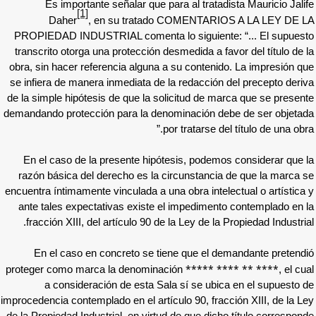
Es importante señalar que para al tra
[1]
Daher
, en su tratado COMENTA
PROPIEDAD INDUSTRIAL comenta lo siguien
transcrito otorga una protección desmedida a
obra, sin hacer referencia alguna a su conte
se infiera de manera inmediata de la redacci
de la simple hipótesis de que la solicitud d
demandando protección para la denominación
por tratarse
En el caso de la presente hipótesis, pod
razón básica del derecho es la circunstan
encuentra íntimamente vinculada a una obra in
ante tales expectativas existe el impedim
fracción XIII, del artículo 90 de la Ley de 
En el caso en concreto se tiene que e
*****
proteger como marca la denominación
a consideración de esta Sala sí se u
improcedencia contemplado en el artículo 90, f