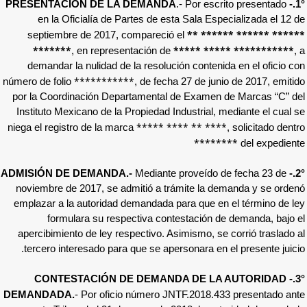
.- Por
en la Oficialía de Partes de esta Sala
**
*
septiembre de 2017, compareció el
*******
***** 
, en representación de
demandar la nulidad
de la resolución con
***********
número de folio
, de fecha 27 de
por la Coordinación Departamental de Exa
Instituto Mexicano de la Propiedad Industri
***** **** ** 
niega el registro de la marca
**
Mediante proveí
noviembre de 2017, se admitió a trámite 
emplazar a la autoridad demandada para qu
formulara su respectiva contestaci
apercibimiento de ley respectivo. Asimismo
tercero interesado para que se apersonara
3°.- CONTESTACIÓN DE DEMANDA D
DEMANDADA.
-
Por oficio número JNTF.201