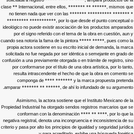
solicitada a registro
, 
**
******* *
clase
Internacional, entre ellos,
******* *
no tienen nada que ver con las
********* ***********
, por lo que desd
ideológico no puede existir asociación de l
por el signo referido con el tema de la 
****
cuando sea notoria la fama de la pintora
propia actora sostiene en su escrito inici
solicitada no fue negada por ser idéntica o
confusión a una previamente otorgada o en trá
por conformarse por el título de una obra 
resulta intrascendente el hecho de que
**** *******
componga de
y la mar
******* ** ******
amparar
, de ahí lo inf
Asimismo, la actora sostiene que el In
Propiedad Industrial ha otorgado sendos regi
****
conforman con la denominación
negativa registral, denota una incongruencia
criterio y pasa por alto los principios de igual
y para acreditarlo, exhibe