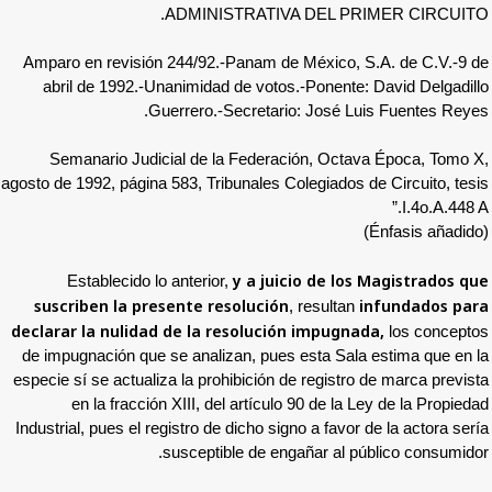
ADMINISTRATIVA DEL
Amparo en revisión 244/92.-Panam de Méxi
abril de 1992.-Unanimidad de votos.-Pon
Guerrero.-Secretario: Jo
Semanario Judicial de la Federación, 
agosto de 1992, página 583, Tribunales Colegia
y
a juicio d
Establecido lo anterior,
suscriben la presente resolución
, resu
declarar la nulidad de la resolución im
de impugnación que se analizan, pues esta
especie sí se actualiza la prohibición de reg
en la fracción XIII, del artículo 90 d
Industrial, pues el registro de dicho signo a 
susceptible de engañar 