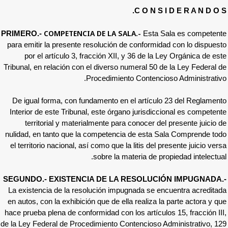
C O N
COMPETENCIA DE LA SALA.-
PRIMERO.-
Est
para emitir la presente resolución de confor
por el artículo 3, fracción XII, y 36 de
Tribunal, en relación con el diverso numeral 
Procedimiento Conte
De igual forma, con fundamento en el artí
Interior de este Tribunal, este órgano juris
territorial y materialmente para conocer
nulidad, en tanto que la competencia de es
el territorio nacional, así como que la litis d
sobre la materia de
SEGUNDO.- EXISTENCIA DE LA RESOLU
La existencia de la resolución impugnada s
en autos, con la exhibición que de ella realiz
hace prueba plena de conformidad con los artí
de la Ley Federal de Procedimiento Contencio