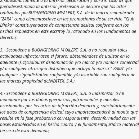
fueradesestimada la anterior pretensión se declare que los actos
realizados porBUONGIORNO MYALERT, S.A. de la marca renombrada
"ZARA" como elementosclave en las promociones de su servicio "Club
Blinko" constituyenactos de competencia desleal conforme con los
hechos expuestos en este escritoy lo razonado en los Fundamentos de
Derecho;
3.- Secondene a BUONGIORNO MYALERT, S.A. a no reanudar tales
actividades infractorasen el futuro; absteniéndose de utilizar en lo
adelante
(sic)
cualquier denominación y/o marca y/o nombre comercial
y/ o cualquier otrosigno distintivo que incluya la marca " ZARA" y/o
cualquier signodistintivo confundible y/o asociable con cualquiera de
las marcas propiedad deINDITEX, S.A.;
4.- Secondene a BUONGIORNO MYALERT, S.A. a indemnizar a mi
mandante por los daños yperjuicios patrimoniales y morales
ocasionados por los actos de infracción demarca y, subsidiariamente
los actos de competencia desleal cuyo importeascenderá al monto que
resulte en la fase probatoria correspondiente, deconformidad con las
bases establecidas en el hecho cuarto y el fundamentojurídico material
tercero de esta demanda;