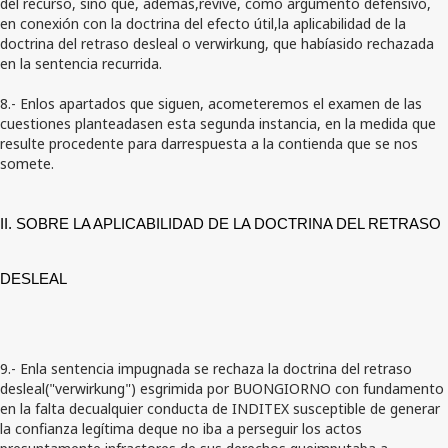
del recurso, sino que, además,revive, como argumento defensivo,
en conexión con la doctrina del efecto útil,la aplicabilidad de la
doctrina del retraso desleal o verwirkung, que habíasido rechazada
en la sentencia recurrida.
8.- Enlos apartados que siguen, acometeremos el examen de las
cuestiones planteadasen esta segunda instancia, en la medida que
resulte procedente para darrespuesta a la contienda que se nos
somete.
II. SOBRE LA APLICABILIDAD DE LA DOCTRINA DEL RETRASO
DESLEAL
9.- Enla sentencia impugnada se rechaza la doctrina del retraso
desleal("verwirkung") esgrimida por BUONGIORNO con fundamento
en la falta decualquier conducta de INDITEX susceptible de generar
la confianza legítima deque no iba a perseguir los actos
presuntamente infractores de sus derechos queimputaba a