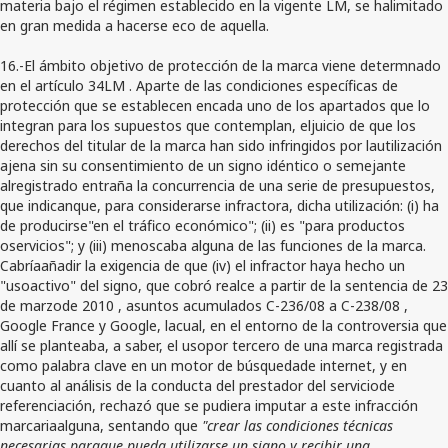
materia bajo el régimen establecido en la vigente LM, se halimitado
en gran medida a hacerse eco de aquella.
16.-El ámbito objetivo de protección de la marca viene determnado
en el artículo 34LM . Aparte de las condiciones específicas de
protección que se establecen encada uno de los apartados que lo
integran para los supuestos que contemplan, eljuicio de que los
derechos del titular de la marca han sido infringidos por lautilización
ajena sin su consentimiento de un signo idéntico o semejante
alregistrado entraña la concurrencia de una serie de presupuestos,
que indicanque, para considerarse infractora, dicha utilización: (i) ha
de producirse"en el tráfico económico"; (ii) es "para productos
oservicios"; y (iii) menoscaba alguna de las funciones de la marca.
Cabríaañadir la exigencia de que (iv) el infractor haya hecho un
"usoactivo" del signo, que cobró realce a partir de la sentencia de 23
de marzode 2010 , asuntos acumulados C-236/08 a C-238/08 ,
Google France y Google, lacual, en el entorno de la controversia que
allí se planteaba, a saber, el usopor tercero de una marca registrada
como palabra clave en un motor de búsquedade internet, y en
cuanto al análisis de la conducta del prestador del serviciode
referenciación, rechazó que se pudiera imputar a este infracción
marcariaalguna, sentando que
"crear las condiciones técnicas
necesarias paraque pueda utilizarse un signo y recibir una