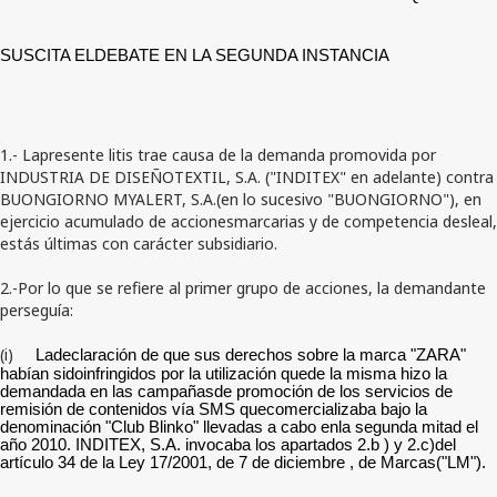
SUSCITA ELDEBATE EN LA SEGUNDA INSTANCIA
1.- Lapresente litis trae causa de la demanda promovida por
INDUSTRIA DE DISEÑOTEXTIL, S.A. ("INDITEX" en adelante) contra
BUONGIORNO MYALERT, S.A.(en lo sucesivo "BUONGIORNO"), en
ejercicio acumulado de accionesmarcarias y de competencia desleal,
estás últimas con carácter subsidiario.
2.-Por lo que se refiere al primer grupo de acciones, la demandante
perseguía:
(i)
Ladeclaración de que sus derechos sobre la marca "ZARA"
habían sidoinfringidos por la utilización quede la misma hizo la
demandada en las campañasde promoción de los servicios de
remisión de contenidos vía SMS quecomercializaba bajo la
denominación "Club Blinko" llevadas a cabo enla segunda mitad el
año 2010. INDITEX, S.A. invocaba los apartados 2.b ) y 2.c)del
artículo 34 de la Ley 17/2001, de 7 de diciembre , de Marcas("LM").