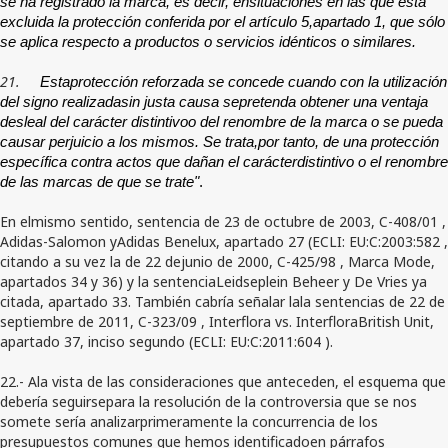
se ha registrado la marca, es decir, ensituaciones en las que está
excluida la protección conferida por el artículo 5,apartado 1, que sólo
se aplica respecto a productos o servicios idénticos o similares.
21.
Estaprotección reforzada se concede cuando con la utilización
del signo realizadasin justa causa sepretenda obtener una ventaja
desleal del carácter distintivoo del renombre de la marca o se pueda
causar perjuicio a los mismos. Se trata,por tanto, de una protección
específica contra actos que dañan el carácterdistintivo o el renombre
de las marcas de que se trate"
.
En elmismo sentido, sentencia de 23 de octubre de 2003, C-408/01 ,
Adidas-Salomon yAdidas Benelux, apartado 27 (ECLI: EU:C:2003:582 ,
citando a su vez la de 22 dejunio de 2000, C-425/98 , Marca Mode,
apartados 34 y 36) y la sentenciaLeidseplein Beheer y De Vries ya
citada, apartado 33. También cabría señalar lala sentencias de 22 de
septiembre de 2011, C-323/09 , Interflora vs. InterfloraBritish Unit,
apartado 37, inciso segundo (ECLI: EU:C:2011:604 ).
22.- Ala vista de las consideraciones que anteceden, el esquema que
debería seguirsepara la resolución de la controversia que se nos
somete sería analizarprimeramente la concurrencia de los
presupuestos comunes que hemos identificadoen párrafos