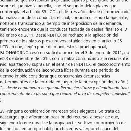
sobre el que pivota aquella, sino el segundo delos plazos que
contempla el artículo 35 LCD , el de tres años desde el momentode
la finalización de la conducta, el cual, continúa diciendo la apelante,
nohabría transcurrido al tiempo de interposición de la demanda,
teniendo encuenta que la conducta tachada de desleal finalizó el 3
de enero de 2011. BasaINDITEX su rechazo a la aplicación del
primero de los plazos prescriptivosestablecidos en el artículo 35
LCD en que, según pone de manifiesto la pruebapericial,
BUONGIORNO cesó en su ilícito proceder el 3 de enero de 2011, no
el23 de diciembre de 2010, como había comunicado a la recurrente
(vid. apartado10 supra). En el sentir de INDITEX, el desconocimiento
de la continuación de laconducta ilícita durante ese periodo de
tiempo impide considerar que concurrenlas circunstancias
determinantes de la entrada en juego de la prescripción deun año (
"... desde el momento en que pudieron ejercitarse y ellegitimado tuvo
conocimiento de la persona que realizó el acto de competenciadesleal"
)
.
29.-Ninguna consideración merecen tales alegatos. Se trata de
descargos que aflorancon ocasión del recurso, a pesar de que,
siguiendo lo que nos dice la propiaparte, se tuvo conocimiento de
los hechos en tiempo hábil para hacerlos valerpor el cauce del