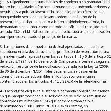
(ii)
A talpedimento se sumaban los de condena a no reanudar en el
futuro las actividadesinfractoras denunciadas, a indemnizar daños y
perjuicios y a publicar lasentencia, todo ello, en los términos que
han quedado señalados en losantecedentes de hecho de la
presente resolución. En cuanto a la pretensiónindemnizatoria, la
demandante apuntaba, como método de cálculo, el recogido enel
artículo 43.2.b) LM . Adicionalmente se solicitaba una indemnización
por elperjuicio causado al prestigio de la marca.
3.-Las acciones de competencia desleal ejercitadas con carácter
subsidiario eranla declarativa, la de prohibición de reiteración futura
y la indemnizatoriaprevistas en los apartados 1 , 2 y 5 del artículo 32
de la Ley 3/1991, de 10 deenero, de Competencia Desleal , según la
redacción resultante de lamodificación operada por la Ley 29/2009,
de 30 de diciembre ("LCD").Tales pedimentos se basan en la
comisión de actos subsumibles en los tiposconcurrenciales
contemplados en los artículos 4 , 12 y 22.6.b) de la referidanorma .
4.- Laconducta en que se sustenta la demanda consiste, en esencia,
en que parapromocionar la suscripción del servicio de remisión de
contenidos multimediavía SMS que comercializaba bajo la
denominación "Club Blinko",BUONGIORNO ofrecía, en
determinadas páginas web a las que se accedía a travésde banner