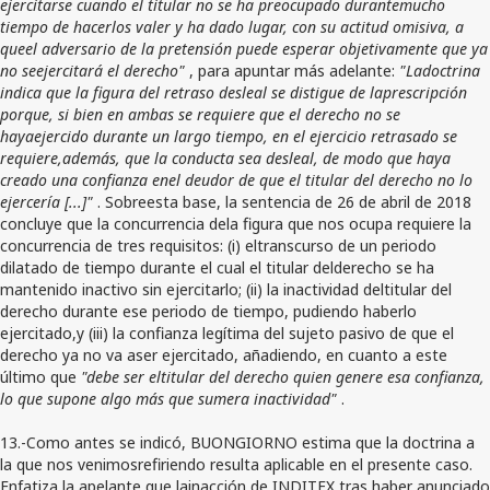
ejercitarse cuando el titular no se ha preocupado durantemucho
tiempo de hacerlos valer y ha dado lugar, con su actitud omisiva, a
queel adversario de la pretensión puede esperar objetivamente que ya
no seejercitará el derecho"
, para apuntar más adelante:
"Ladoctrina
indica que la figura del retraso desleal se distigue de laprescripción
porque, si bien en ambas se requiere que el derecho no se
hayaejercido durante un largo tiempo, en el ejercicio retrasado se
requiere,además, que la conducta sea desleal, de modo que haya
creado una confianza enel deudor de que el titular del derecho no lo
ejercería [...]"
. Sobreesta base, la sentencia de 26 de abril de 2018
concluye que la concurrencia dela figura que nos ocupa requiere la
concurrencia de tres requisitos: (i) eltranscurso de un periodo
dilatado de tiempo durante el cual el titular delderecho se ha
mantenido inactivo sin ejercitarlo; (ii) la inactividad deltitular del
derecho durante ese periodo de tiempo, pudiendo haberlo
ejercitado,y (iii) la confianza legítima del sujeto pasivo de que el
derecho ya no va aser ejercitado, añadiendo, en cuanto a este
último que
"debe ser eltitular del derecho quien genere esa confianza,
lo que supone algo más que sumera inactividad"
.
13.-Como antes se indicó, BUONGIORNO estima que la doctrina a
la que nos venimosrefiriendo resulta aplicable en el presente caso.
Enfatiza la apelante que lainacción de INDITEX tras haber anunciado