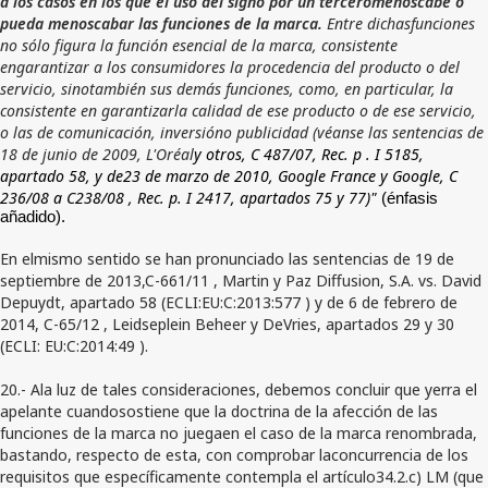
a los casos en los que el uso del signo por un terceromenoscabe o
pueda menoscabar las funciones de la marca.
Entre dichasfunciones
no sólo figura la función esencial de la marca, consistente
engarantizar a los consumidores la procedencia del producto o del
servicio, sinotambién sus demás funciones, como, en particular, la
consistente en garantizarla calidad de ese producto o de ese servicio,
o las de comunicación, inversióno publicidad (véanse las sentencias de
18 de junio de 2009, L'Oréal
y
otros, C 487/07, Rec. p
. I 5185,
apartado 58, y
de23 de marzo de 2010, Google France
y
Google, C
236/08
a C238/08
, Rec. p. I 2417, apartados 75 y 77)"
(énfasis
añadido).
En elmismo sentido se han pronunciado las sentencias de 19 de
septiembre de 2013,C-661/11 , Martin y Paz Diffusion, S.A. vs. David
Depuydt, apartado 58 (ECLI:EU:C:2013:577 ) y de 6 de febrero de
2014, C-65/12 , Leidseplein Beheer y DeVries, apartados 29 y 30
(ECLI: EU:C:2014:49 ).
20.- Ala luz de tales consideraciones, debemos concluir que yerra el
apelante cuandosostiene que la doctrina de la afección de las
funciones de la marca no juegaen el caso de la marca renombrada,
bastando, respecto de esta, con comprobar laconcurrencia de los
requisitos que específicamente contempla el artículo34.2.c) LM (que