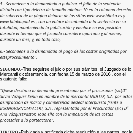
5.- Secondene a la demandada a publicar el fallo de la sentencia
dictada con tipo deletra de tamaño mínimo 10 en la columna derecho
de cabecera de la página deinicio de los sitios web www.blinko.es y
www.blinkogold.es , con un enlace decontenido a la sentencia en su
totalidad, manteniendo la publicación y elenlace en esa posición
durante el tiempo que el Juzgado considere oportuno y,al menos,
durante un mes; y, en todo caso,
6.- Secondene a la demandada al pago de las costas originadas por
esteprocedimiento".
SEGUNDO.-
Tras seguirse el juicio por sus trámites, el Juzgado de lo
Mercantil dictósentencia, con fecha 15 de marzo de 2016 , con el
siguiente fallo:
"Quese desstima la demanda presenteada por el procurador
(sic)
Dª
Silvia Vázquez Senín en nombre de la mercantil INDITEX, S.A. por actos
deinfracción de marca y competencia desleal interpuesta frente a
BUONGIORNOMYALERT, S.A., representada por el Procurador
(sic)
Dª
Ana VázquezPastor. Todo ello con la imposición de las costas
procesales a la parteactora".
TERCERO.-
Publicada y notificada dicha resolución a las partes, por la