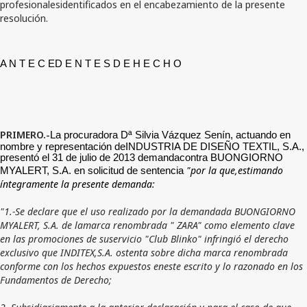
profesionalesidentificados en el encabezamiento de la presente
resolución.
A N T E C ED E N T E S D E H E C H O
PRIMERO.-
La procuradora Dª Silvia Vázquez Senín, actuando en
nombre y representación deINDUSTRIA DE DISEÑO TEXTIL, S.A.,
presentó el 31 de julio de 2013 demandacontra BUONGIORNO
"por la que,estimando
MYALERT, S.A. en solicitud de sentencia
íntegramente la presente demanda:
"1.-Se declare que el uso realizado por la demandada BUONGIORNO
MYALERT, S.A. de lamarca renombrada " ZARA" como elemento clave
en las promociones de suservicio "Club Blinko" infringió el derecho
exclusivo que INDITEX,S.A. ostenta sobre dicha marca renombrada
conforme con los hechos expuestos eneste escrito y lo razonado en los
Fundamentos de Derecho;
2.-Subsidiariamente a la anterior declaración y para el caso de que