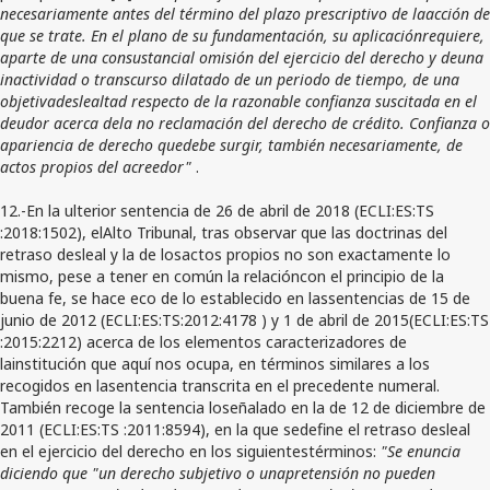
necesariamente antes del término del plazo prescriptivo de laacción de
que se trate. En el plano de su fundamentación, su aplicaciónrequiere,
aparte de una consustancial omisión del ejercicio del derecho y deuna
inactividad o transcurso dilatado de un periodo de tiempo, de una
objetivadeslealtad respecto de la razonable confianza suscitada en el
deudor acerca dela no reclamación del derecho de crédito. Confianza o
apariencia de derecho quedebe surgir, también necesariamente, de
actos propios del acreedor"
.
12.-En la ulterior sentencia de 26 de abril de 2018 (ECLI:ES:TS
:2018:1502), elAlto Tribunal, tras observar que las doctrinas del
retraso desleal y la de losactos propios no son exactamente lo
mismo, pese a tener en común la relacióncon el principio de la
buena fe, se hace eco de lo establecido en lassentencias de 15 de
junio de 2012 (ECLI:ES:TS:2012:4178 ) y 1 de abril de 2015(ECLI:ES:TS
:2015:2212) acerca de los elementos caracterizadores de
lainstitución que aquí nos ocupa, en términos similares a los
recogidos en lasentencia transcrita en el precedente numeral.
También recoge la sentencia loseñalado en la de 12 de diciembre de
2011 (ECLI:ES:TS :2011:8594), en la que sedefine el retraso desleal
en el ejercicio del derecho en los siguientestérminos:
"Se enuncia
diciendo que "un derecho subjetivo o unapretensión no pueden