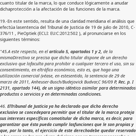
cuanto titular de la marca, lo que conduce lógicamente a anudar
dichaprotección a la afectación de las funciones de la marca.
19.-En este sentido, resulta de una claridad meridiana el análisis que
efectúa lasentencia del Tribunal de Justicia de 19 de julio de 2010, C-
376/11 , PieOptiek (ECLI: EU:C:2012:502 ), al pronunciarse en los
siguientes términos:
"45.A este respecto, en el
artículo 5, apartados 1 y 2,
de la
mismaDirectiva se precisa que dicho titular dispone de un derecho
exclusivo que lofaculta para prohibir a cualquier tercero el uso, sin su
consentimiento, en eltráfico económico, esto es, que haga una
utilización comercial (véase, en estesentido, la sentencia de 29 de
marzo de 2011, Anheuser-Busch/Budejovick Budvar,C 96/09
P, Rec. p. I
2131, apartado 144), de un signo idéntico osimilar para determinados
productos o servicios y en determinadas condiciones.
46.
ElTribunal de Justicia ya ha declarado que dicho derecho
exclusivo se concedepara permitir que el titular de la marca proteja
sus intereses específicos comotitular de dicha marca, es decir, para
garantizar que ésta pueda cumplir lasfunciones que le son propias y
que, por lo tanto, el ejercicio de este derechodebe quedar reservado