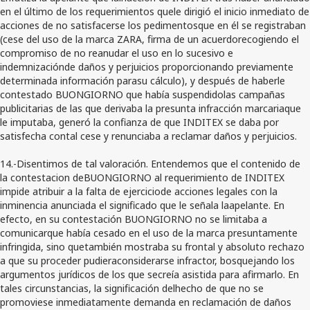
en el último de los requerimientos quele dirigió el inicio inmediato de
acciones de no satisfacerse los pedimentosque en él se registraban
(cese del uso de la marca ZARA, firma de un acuerdorecogiendo el
compromiso de no reanudar el uso en lo sucesivo e
indemnizaciónde daños y perjuicios proporcionando previamente
determinada información parasu cálculo), y después de haberle
contestado BUONGIORNO que había suspendidolas campañas
publicitarias de las que derivaba la presunta infracción marcariaque
le imputaba, generó la confianza de que INDITEX se daba por
satisfecha contal cese y renunciaba a reclamar daños y perjuicios.
14.-Disentimos de tal valoración. Entendemos que el contenido de
la contestacion deBUONGIORNO al requerimiento de INDITEX
impide atribuir a la falta de ejerciciode acciones legales con la
inminencia anunciada el significado que le señala laapelante. En
efecto, en su contestación BUONGIORNO no se limitaba a
comunicarque había cesado en el uso de la marca presuntamente
infringida, sino quetambién mostraba su frontal y absoluto rechazo
a que su proceder pudieraconsiderarse infractor, bosquejando los
argumentos jurídicos de los que secreía asistida para afirmarlo. En
tales circunstancias, la significación delhecho de que no se
promoviese inmediatamente demanda en reclamación de daños