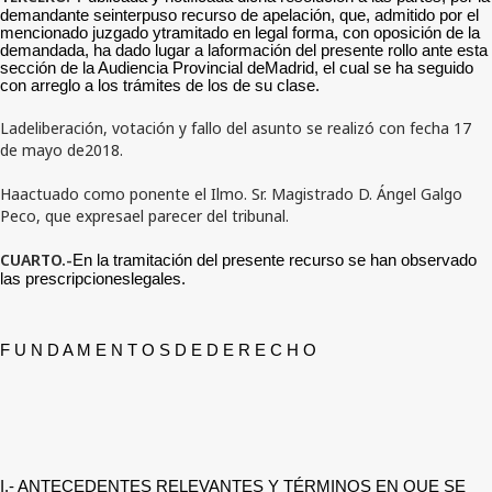
demandante seinterpuso recurso de apelación, que, admitido por el
mencionado juzgado ytramitado en legal forma, con oposición de la
demandada, ha dado lugar a laformación del presente rollo ante esta
sección de la Audiencia Provincial deMadrid, el cual se ha seguido
con arreglo a los trámites de los de su clase.
Ladeliberación, votación y fallo del asunto se realizó con fecha 17
de mayo de2018.
Haactuado como ponente el Ilmo. Sr. Magistrado D. Ángel Galgo
Peco, que expresael parecer del tribunal.
CUARTO.-
En la tramitación del presente recurso se han observado
las prescripcioneslegales.
F U N D A M E N T O S D E D E R E C H O
I.- ANTECEDENTES RELEVANTES Y TÉRMINOS EN QUE SE