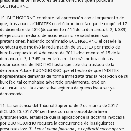
BUONGIORNO.
10.-BUONGIORNO combate tal apreciación con el argumento de
que, tras anunciarINDITEX en el último burofax que le dirigió, el 17
de diciembre de 2010(documento nº 14 de la demanda, t. 2, f. 339),
el ejercicio inmediato de accionessi no se satisfacían sus
pretensiones, habiendo confirmado BUONGIORNO el cesede la
conducta que motivó la reclamación de INDITEX por medio de
burofaximpuesto el 4 de enero de 2011 (documento nº 15 de la
demanda, t. 2, f. 348),no volvió a recibir más noticias de las
reclamaciones de INDITEX hasta que sele dio traslado de la
demanda. Aduce BUONGIORNO que el hecho de que INDITEX
nopresentase demanda de forma inmediata tras la recepción de su
burofax, tal comohabía advertido previamente, creó en
BUONGIORNO la expectativa legítima de queno iba a ser ya
demandada.
11.-La sentencia del Tribunal Supremo de 2 de marzo de 2017
(ECLI:ES:TS:2017:794),en línea con una consolidada línea
jurisprudencial, establece que la aplicaciónde la doctrina invocada
por BUONGIORNO requiere la concurrencia de lossiguientes
presupuestos:
"[...] en el plano funcional, su aplicacióndebe operar