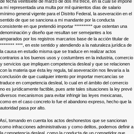
de fecha veintisiete de marzo de dos mil trece, en la cual se impone
a mí representada una multa por mil quinientos días de salario
mínimo general vigente para el Distrito Federal, la aseveración en el
sentido de que se sanciona a mi mandante por la conducta
consistente en que pretendió importar
**********
que ostentan una
denominación y diseño que resultan ser semejantes a los
amparados por los registros marcarios base de la acción titular de
******** ****
, en este sentido y atendiendo a la naturaleza jurídica de
la causa en estudio misma que se traduce en realizar actos
contrarios a los buenos usos y costumbres en la industria, comercio
y servicios que impliquen competencia desleal y que se relacionen
con la materia que ésta ley regula, tal aseveración nos llevaría a la
conclusión de que cualquier intento por importar mercancías se
traduce en competencia desleal, lo cual en el ámbito del comercio
no es jurídicamente factible, pues ante tales situaciones la ley prevé
diversos mecanismos para evitar infringir las leyes mexicanas,
como en el caso concreto lo fue el abandono expreso, hecho que la
autoridad pasa por alto.
Así, tomando en cuenta los actos deshonestos que se sancionan
como infracciones administrativas y como delitos, podemos definir a
la competencia desleal, como la conducta de un competidor que