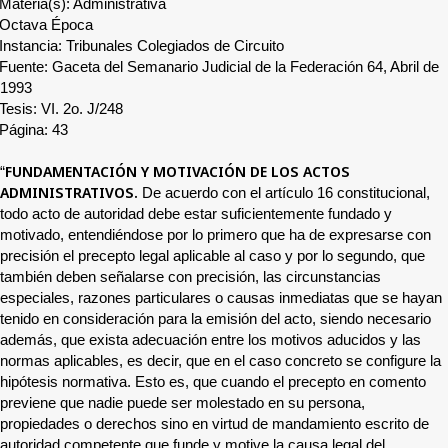
Materia(s): Administrativa
Octava Época
Instancia: Tribunales Colegiados de Circuito
Fuente: Gaceta del Semanario Judicial de la Federación 64, Abril de
1993
Tesis: VI. 2o. J/248
Página: 43
FUNDAMENTACIÓN Y MOTIVACIÓN DE LOS ACTOS
“
ADMINISTRATIVOS.
De acuerdo con el artículo 16 constitucional,
todo acto de autoridad debe estar suficientemente fundado y
motivado, entendiéndose por lo primero que ha de expresarse con
precisión el precepto legal aplicable al caso y por lo segundo, que
también deben señalarse con precisión, las circunstancias
especiales, razones particulares o causas inmediatas que se hayan
tenido en consideración para la emisión del acto, siendo necesario
además, que exista adecuación entre los motivos aducidos y las
normas aplicables, es decir, que en el caso concreto se configure la
hipótesis normativa. Esto es, que cuando el precepto en comento
previene que nadie puede ser molestado en su persona,
propiedades o derechos sino en virtud de mandamiento escrito de
autoridad competente que funde y motive la causa legal del