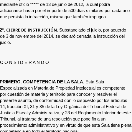
mediante oficio
*****
de 13 de junio de 2012, la cual podrá
adicionarse hasta por el importe de 500 días similares por cada uno
que persista la infracción, misma que también impugna.
CIERRE DE INSTRUCCIÓN.
2°.
Substanciado el juicio, por acuerdo
de 3 de noviembre del 2014, se declaró cerrada la instrucción del
juicio.
C O N S I D E R A N D O
PRIMERO. COMPETENCIA DE LA SALA.
Esta Sala
Especializada en Materia de Propiedad Intelectual es competente
por cuestión de materia y territorio para conocer y resolver el
presente asunto, de conformidad con lo dispuesto por los artículos
14, fracción XI, 31 y 35 de la Ley Orgánica del Tribunal Federal de
Justicia Fiscal y Administrativa, y 23 del Reglamento Interior de este
Tribunal, al tratarse de una resolución que pone fin a un
procedimiento administrativo y en virtud de que esta Sala tiene plena
competencia en todo el territorio nacional.