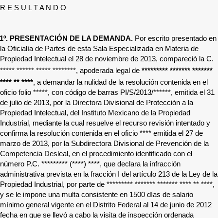
R E S U L T A N D O
1º.
PRESENTACIÓN DE LA DEMANDA.
Por escrito presentado en
la Oficialía de Partes de esta Sala Especializada en Materia de
Propiedad Intelectual el 28 de noviembre de 2013, compareció la C.
***** ****** ***** ********
, apoderada legal de
********* ******* *******
**** ** ****
, a demandar la nulidad de la resolución contenida en el
oficio folio
*****
, con código de barras PI/S/2013/
******
, emitida el 31
de julio de 2013, por la Directora Divisional de Protección a la
Propiedad Intelectual, del Instituto Mexicano de la Propiedad
Industrial, mediante la cual resuelve el recurso revisión intentado y
confirma la resolución contenida en el oficio
****
emitida el 27 de
marzo de 2013, por la Subdirectora Divisional de Prevención de la
Competencia Desleal, en el procedimiento identificado con el
número P.C.
********* (****) ****
, que declara la infracción
administrativa prevista en la fracción I del artículo 213 de la Ley de la
Propiedad Industrial, por parte de
********* ******* ******* **** ** ****
,
y se le impone una multa consistente en 1500 días de salario
mínimo general vigente en el Distrito Federal al 14 de junio de 2012
fecha en que se llevó a cabo la visita de inspección ordenada