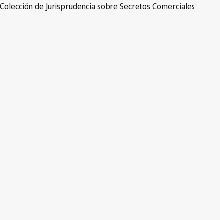
Colección de Jurisprudencia sobre Secretos Comerciales
PDF
Ley de Protección de Secretos Comerciales
(DE204)
Código Civil (modificada hasta la Ley de 7 de noviembre de
2022)
(DE292)