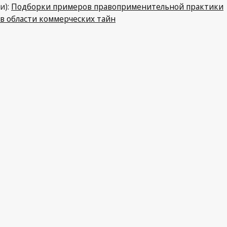
и):
Подборки примеров правоприменительной практики
в области коммерческих тайн
PDF