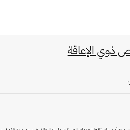
ص ذوي الإعاقة
"
جمهورية أذربيجان تلاها العدوان العسكري واسع النطاق ضد جمهورية ناغورني -