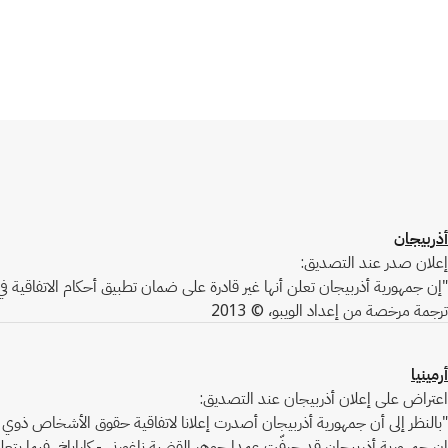
أذربيجان
إعلان صدر عند التصديق:
"إن جمهورية أذربيجان تعلن أنها غير قادرة على ضمان تطبيق أحكام الاتفاقية في
ترجمة مرخصة من إعداد الويبو، © 2013
أرمينيا
اعتراض على إعلان أذربيجان عند التصديق:
"بالنظر إلى أن جمهورية أذربيجان أصدرت إعلانا لاتفاقية حقوق الأشخاص ذوي ال
إن جمهورية أذربيجان قد حرفّت عمدا جوهر القضية ناغورني - كاراباخ، فيما يت