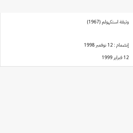
وثيقة استكهولم (1967)
إنضمام : 12 نوفمبر 1998
12 فبراير 1999
Madrid (Marks) Notification No. 111