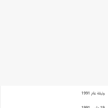
Industrial Property 1971, No.12, p.331
UPOV Notification No. 126
Industrial Property 1971, No.12, p.331
وثيقة عام 1991
19 مارس 1991