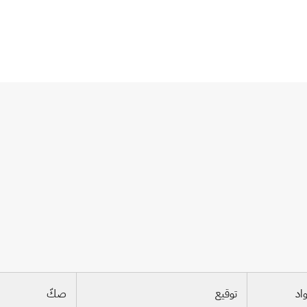
واد
توقيع
صكّ