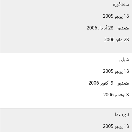
غافورة
و 2005
ق : 28 أبريل 2006
و 2006
لي
و 2005
ق : 9 أكتوبر 2006
وزيلندا
و 2005