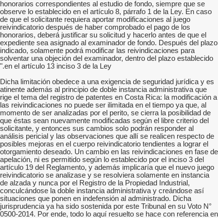
honorarios correspondientes al estudio de fondo, siempre que se
observe lo establecido en el artículo 8, párrafo 1 de la Ley. En caso
de que el solicitante requiera aportar modificaciones al juego
reivindicatorio después de haber comprobado el pago de los
honorarios, deberá justificar su solicitud y hacerlo antes de que el
expediente sea asignado al examinador de fondo. Después del plazo
indicado, solamente podrá modificar las reivindicaciones para
solventar una objeción del examinador, dentro del plazo establecido
en el artículo 13 inciso 3 de la Ley."
Dicha limitación obedece a una exigencia de seguridad jurídica y es
atinente además al principio de doble instancia administrativa que
rige el tema del registro de patentes en Costa Rica: la modificación a
las reivindicaciones no puede ser ilimitada en el tiempo ya que, al
momento de ser analizadas por el perito, se cierra la posibilidad de
que éstas sean nuevamente modificadas según el libre criterio del
solicitante, y entonces sus cambios solo podrán responder al
análisis pericial y las observaciones que allí se realicen respecto de
posibles mejoras en el cuerpo reivindicatorio tendientes a lograr el
otorgamiento deseado. Un cambio en las reivindicaciones en fase de
apelación, ni es permitido según lo establecido por el inciso 3 del
artículo 19 del Reglamento, y además implicaría que el nuevo juego
reivindicatorio se analizase y se resolviera solamente en instancia
de alzada y nunca por el Registro de la Propiedad Industrial,
conculcándose la doble instancia administrativa y creándose así
situaciones que ponen en indefensión al administrado. Dicha
jurisprudencia ya ha sido sostenida por este Tribunal en su Voto N°
0500-2014. Por ende, todo lo aquí resuelto se hace con referencia en