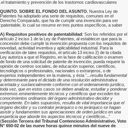
el tratamiento y prevención de los trastornos cardiovasculares.
QUINTO. SOBRE EL FONDO DEL ASUNTO.
Nuestra Ley de
Patentes ha adoptado una serie de requisitos, comunes en el
Derecho Comparado, que ha de cumplir una invención para ser
patentable, lo cual se resume en tres puntos específicos, a saber:
A) Requisitos positivos de patentabilidad
: Son los referidos por el
artículo 2 inciso 1 de la Ley de Patentes, al establecer que para la
concesión debe cumplir la invención propuesta con los requisitos de
novedad, actividad inventiva y aplicabilidad industrial. Para la
verificación de tales requisitos, el artículo 13 inciso 2) de la citada
Ley autoriza a que el Registro, en la fase de calificación o examen
de fondo de una solicitud de patente de invención, pueda requerir la
opinión de centros sociales, de educación superior, científicos,
tecnológicos o profesionales, nacionales o extranjeros, o de
expertos independientes en la materia, y ésta "
...resulta fundamental
y determinante para el dictado de una resolución administrativa
acertada y sustancialmente conforme con el ordenamiento jurídico,
toda vez, que en estos casos se deben analizar, estudiar y ponderar
extremos eminentemente técnicos y científicos que exceden los
conocimientos ordinarios del órgano administrativo decidor y
competente. En tales supuestos, resulta de vital importancia que el
órgano decidor y su contralor jerárquico o no jerárquico se hagan
asistir y fundamenten sus apreciaciones de orden jurídico en una
experticia que aborde los aspectos técnicos y científicos...
"
(
Sección Tercera del Tribunal Contencioso Administrativo, Voto
N° 650-02 de las nueve horas quince minutos del nueve de