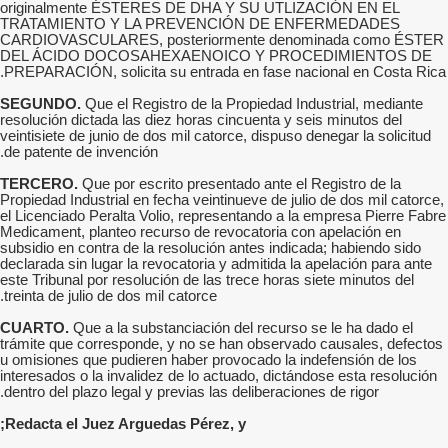
originalmente ÉSTERES DE DHA Y SU UTLIZACIÓN EN EL
TRATAMIENTO Y LA PREVENCIÓN DE ENFERMEDADES
CARDIOVASCULARES, posteriormente denominada como ÉSTER
DEL ÁCIDO DOCOSAHEXAENOICO Y PROCEDIMIENTOS DE
PREPARACIÓN, solicita su entrada en fase nacional en Costa Rica.
SEGUNDO.
Que el Registro de la Propiedad Industrial, mediante
resolución dictada las diez horas cincuenta y seis minutos del
veintisiete de junio de dos mil catorce, dispuso denegar la solicitud
de patente de invención.
TERCERO.
Que por escrito presentado ante el Registro de la
Propiedad Industrial en fecha veintinueve de julio de dos mil catorce,
el Licenciado Peralta Volio, representando a la empresa Pierre Fabre
Medicament, planteo recurso de revocatoria con apelación en
subsidio en contra de la resolución antes indicada; habiendo sido
declarada sin lugar la revocatoria y admitida la apelación para ante
este Tribunal por resolución de las trece horas siete minutos del
treinta de julio de dos mil catorce.
CUARTO.
Que a la substanciación del recurso se le ha dado el
trámite que corresponde, y no se han observado causales, defectos
u omisiones que pudieren haber provocado la indefensión de los
interesados o la invalidez de lo actuado, dictándose esta resolución
dentro del plazo legal y previas las deliberaciones de rigor.
Redacta el Juez Arguedas Pérez, y;