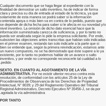
Cualquier documento que se haga llegar al expediente con la
finalidad de demostrar un salto inventivo, ha de indicar de forma
clara y precisa su día de entrada al estado de la técnica, ya que
solamente de esta manera se podrá saber si la información
contenida apoya o más bien va en contra de lo pedido, puesto que
se depende de dicha fecha para saber si le afecta en su novedad y/o
nivel inventivo. La omisión de dicho dato esencial hace que la
información suministrada carezca de suficiencia, y por lo tanto no
pueda ser analizada según lo pide la empresa solicitante. Por ende,
subsisten las objeciones antes transcritas que habían sido indicadas
en el primer examen, restando tan solo indicarle a la parte que si
bien se entiende que, según la primera reivindicación, estamos ante
un nuevo compuesto, no se ha demostrado que éste supere a lo ya
existente, por lo tanto no podemos hablar de un avance o salto
inventivo, y por ende no corresponde reconocerle tal cualidad a lo
pedido.
SEXTO. EN CUANTO AL AGOTAMIENTO DE LA VÍA
ADMINISTRATIVA.
Por no existir ulterior recurso contra esta
resolución, de conformidad con los artículos 25 de la Ley de
Procedimientos de Observancia de los Derechos de Propiedad
Intelectual, N° 8039; y 29 del Reglamento Operativo del Tribunal
Registral Administrativo, Decreto Ejecutivo Nº 35456-J, se da por
agotada la vía administrativa.
POR TANTO