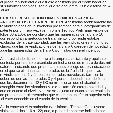
el pliego reivindicatorio que fuese analizado por el examinador en
sus informes técnicos, sea el que se encuentra visible a folios del 46
al 48.
CUARTO. RESOLUCIÓN FINAL VENIDA EN ALZADA.
ARGUMENTOS DE LA APELACIÓN.
Analizadas técnicamente las
reivindicaciones de la invención presentada para el otorgamiento de
patente por primera vez (ver Informe Técnico Preliminar visible de
folios 99 a 105), se concluyó que las numeradas de la 9 a la 10
correspondían a métodos de tratamiento, y por ende estaban
excluidas de la patentabilidad, que las reivindicaciones 7 y 8 no son
claras, que las reivindicaciones de la 3 a la 6 carecen de novedad, y
que las numeradas de la 1 a la 6 son faltas de nivel inventivo.
Así, trasladado dicho informe a la empresa solicitante y apelante,
contesta por escrito presentado en fecha once de marzo de dos mil
catorce, indicando que presenta un nuevo pliego de reivindicaciones
en el que se eliminan las numeradas de la 7 a la 11, que si las
reivindicaciones 1 y 2 son consideradas novedosas también lo
deben de ser las numeradas 3 y 4 por ser dependientes de éstas,
que los documentos D2 y D3 no mencionan que el alcohol es
escogido entre las vitaminas V lo cual también otorga novedad, y
que en cuanto al nivel inventivo se adjunta un cuadro con resultados
de pruebas complementarias que muestran un efecto superior sobre
el éster conocido en el estado de la técnica.
A ello contesta el examinador (ver Informe Técnico Concluyente
visible de folios 116 a 122) que, a pesar de haberse indicado por