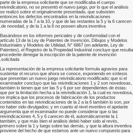
parte de la empresa solicitante que se modificaba el cuerpo
reivindicatorio, no se presentó el nuevo juego, por lo que el análisis
se realizó sobre el originalmente presentado, que subsisten
entonces los defectos encontrados en la reivindicaciones
numeradas de la 7 a la 10, y que de las restantes la 5 y la 6 carecen
de novedad, y de la 1 a la 6 no poseen altura inventiva.
Basándose en los informes periciales y de conformidad con el
artículo 13 de la Ley de Patentes de Invención, Dibujos y Modelos
Industriales y Modelos de Utilidad, N° 6867 (en adelante, Ley de
Patentes), el Registro de la Propiedad Industrial concluye que resulta
procedente denegar la inscripción de la patente de invención
solicitada.
La representación de la empresa solicitante formula agravios para
sustentar el recurso que ahora se conoce, exponiendo en síntesis
que presentan un nuevo juego reivindicatorio modificado; que si el
examinador concluyo que las reivindicaciones 1 y 2 son novedosas,
también lo tienen que ser las 5 y 6 por ser dependientes de éstas;
que por la limitación hecha a la reivindicación 1, la cual es novedosa,
se implica que los procesos de fabricación de los productos
contenidos en las reivindicaciones de la 2 a la 6 también lo son, por
no haber sido divulgados; y en cuanto al nivel inventivo el apelante
argumenta que el examinador no puede considerar que si las
reivindicaciones 4, 5 y 6 carecen de él, automáticamente la 1
también, y que más bien el análisis debió haber sido al revés,
primero sobre la 1 y luego sobre las demás, y que la altura inventiva
proviene del hecho de que estamos ante un nuevo compuesto para