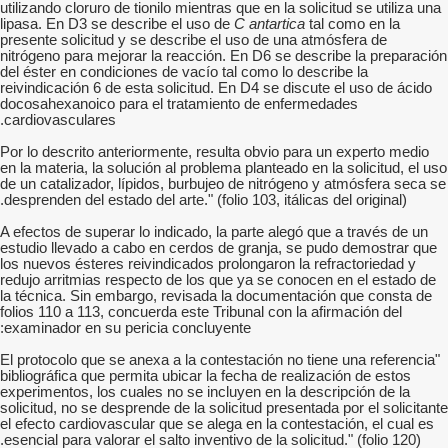
utilizando cloruro de tionilo mientras que en la solicitud se utiliza una
lipasa. En D3 se describe el uso de
C antartica
tal como en la
presente solicitud y se describe el uso de una atmósfera de
nitrógeno para mejorar la reacción. En D6 se describe la preparación
del éster en condiciones de vacío tal como lo describe la
reivindicación 6 de esta solicitud. En D4 se discute el uso de ácido
docosahexanoico para el tratamiento de enfermedades
cardiovasculares.
Por lo descrito anteriormente, resulta obvio para un experto medio
en la materia, la solución al problema planteado en la solicitud, el uso
de un catalizador, lípidos, burbujeo de nitrógeno y atmósfera seca se
desprenden del estado del arte." (folio 103, itálicas del original).
A efectos de superar lo indicado, la parte alegó que a través de un
estudio llevado a cabo en cerdos de granja, se pudo demostrar que
los nuevos ésteres reivindicados prolongaron la refractoriedad y
redujo arritmias respecto de los que ya se conocen en el estado de
la técnica. Sin embargo, revisada la documentación que consta de
folios 110 a 113, concuerda este Tribunal con la afirmación del
examinador en su pericia concluyente:
"El protocolo que se anexa a la contestación no tiene una referencia
bibliográfica que permita ubicar la fecha de realización de estos
experimentos, los cuales no se incluyen en la descripción de la
solicitud, no se desprende de la solicitud presentada por el solicitante
el efecto cardiovascular que se alega en la contestación, el cual es
esencial para valorar el salto inventivo de la solicitud." (folio 120).