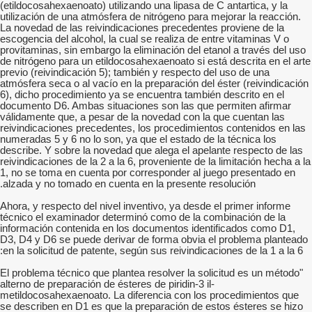
(etildocosahexaenoato) utilizando una lipasa de C antartica, y la
utilización de una atmósfera de nitrógeno para mejorar la reacción.
La novedad de las reivindicaciones precedentes proviene de la
escogencia del alcohol, la cual se realiza de entre vitaminas V o
provitaminas, sin embargo la eliminación del etanol a través del uso
de nitrógeno para un etildocosahexaenoato si está descrita en el arte
previo (reivindicación 5); también y respecto del uso de una
atmósfera seca o al vacío en la preparación del éster (reivindicación
6), dicho procedimiento ya se encuentra también descrito en el
documento D6. Ambas situaciones son las que permiten afirmar
válidamente que, a pesar de la novedad con la que cuentan las
reivindicaciones precedentes, los procedimientos contenidos en las
numeradas 5 y 6 no lo son, ya que el estado de la técnica los
describe. Y sobre la novedad que alega el apelante respecto de las
reivindicaciones de la 2 a la 6, proveniente de la limitación hecha a la
1, no se toma en cuenta por corresponder al juego presentado en
alzada y no tomado en cuenta en la presente resolución.
Ahora, y respecto del nivel inventivo, ya desde el primer informe
técnico el examinador determinó como de la combinación de la
información contenida en los documentos identificados como D1,
D3, D4 y D6 se puede derivar de forma obvia el problema planteado
en la solicitud de patente, según sus reivindicaciones de la 1 a la 6:
"El problema técnico que plantea resolver la solicitud es un método
alterno de preparación de ésteres de piridin-3 il-
metildocosahexaenoato. La diferencia con los procedimientos que
se describen en D1 es que la preparación de estos ésteres se hizo