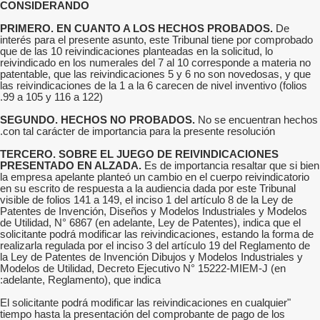
CONSIDERANDO
PRIMERO. EN CUANTO A LOS HECHOS PROBADOS.
De
interés para el presente asunto, este Tribunal tiene por comprobado
que de las 10 reivindicaciones planteadas en la solicitud, lo
reivindicado en los numerales del 7 al 10 corresponde a materia no
patentable, que las reivindicaciones 5 y 6 no son novedosas, y que
las reivindicaciones de la 1 a la 6 carecen de nivel inventivo (folios
99 a 105 y 116 a 122).
SEGUNDO. HECHOS NO PROBADOS.
No se encuentran hechos
con tal carácter de importancia para la presente resolución.
TERCERO. SOBRE EL JUEGO DE REIVINDICACIONES
PRESENTADO EN ALZADA.
Es de importancia resaltar que si bien
la empresa apelante planteó un cambio en el cuerpo reivindicatorio
en su escrito de respuesta a la audiencia dada por este Tribunal
visible de folios 141 a 149, el inciso 1 del artículo 8 de la Ley de
Patentes de Invención, Diseños y Modelos Industriales y Modelos
de Utilidad, N° 6867 (en adelante, Ley de Patentes), indica que el
solicitante podrá modificar las reivindicaciones, estando la forma de
realizarla regulada por el inciso 3 del artículo 19 del Reglamento de
la Ley de Patentes de Invención Dibujos y Modelos Industriales y
Modelos de Utilidad, Decreto Ejecutivo N° 15222-MIEM-J (en
adelante, Reglamento), que indica:
"El solicitante podrá modificar las reivindicaciones en cualquier
tiempo hasta la presentación del comprobante de pago de los