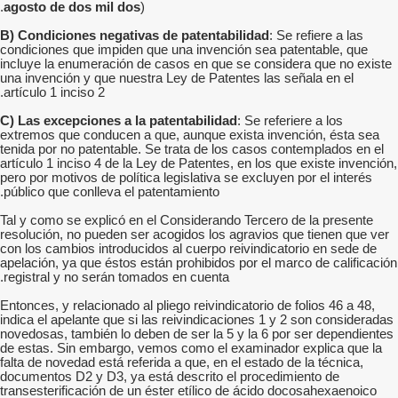
agosto de dos mil dos
).
B) Condiciones negativas de patentabilidad
: Se refiere a las
condiciones que impiden que una invención sea patentable, que
incluye la enumeración de casos en que se considera que no existe
una invención y que nuestra Ley de Patentes las señala en el
artículo 1 inciso 2.
C) Las excepciones a la patentabilidad
: Se referiere a los
extremos que conducen a que, aunque exista invención, ésta sea
tenida por no patentable. Se trata de los casos contemplados en el
artículo 1 inciso 4 de la Ley de Patentes, en los que existe invención,
pero por motivos de política legislativa se excluyen por el interés
público que conlleva el patentamiento.
Tal y como se explicó en el Considerando Tercero de la presente
resolución, no pueden ser acogidos los agravios que tienen que ver
con los cambios introducidos al cuerpo reivindicatorio en sede de
apelación, ya que éstos están prohibidos por el marco de calificación
registral y no serán tomados en cuenta.
Entonces, y relacionado al pliego reivindicatorio de folios 46 a 48,
indica el apelante que si las reivindicaciones 1 y 2 son consideradas
novedosas, también lo deben de ser la 5 y la 6 por ser dependientes
de estas. Sin embargo, vemos como el examinador explica que la
falta de novedad está referida a que, en el estado de la técnica,
documentos D2 y D3, ya está descrito el procedimiento de
transesterificación de un éster etílico de ácido docosahexaenoico