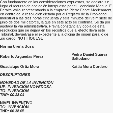
Con fundamento en las consideraciones expuestas, se declara sin
lugar el recurso de apelación interpuesto por el Licenciado Manuel E.
Peralta Voliol representando a la empresa Pierre Fabre Medicament,
en contra de la resolución dictada por el Registro de la Propiedad
Industrial a las diez horas cincuenta y seis minutos del veintisiete de
junio de dos mil catorce, la que en este acto se confirma. Se da por
agotada la vía administrativa. Previa constancia y copia de esta
resolución que se dejará en los registros que al efecto lleva este
Tribunal, devuélvase el expediente a la oficina de origen para lo de
su cargo.
NOTIFÍQUESE.
Norma Ureña Boza
Pedro Daniel Suárez
Roberto Arguedas Pérez
Baltodano
Guadalupe Ortiz Mora
Kattia Mora Cordero
DESCRIPTORES
NOVEDAD DE LA INVENCIÓN
UP: INVENCIÓN NOVEDOSA
TG: INVENCIÓN
TNR: 00.38.04
NIVEL INVENTIVO
TG: INVENCIÓN
TNR: 00.38.05