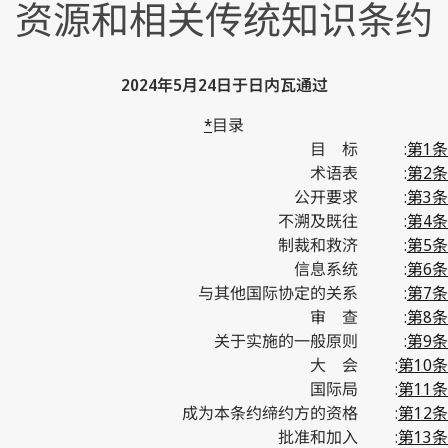
资源和相关传统知识条约
2024年5月24日于日内瓦通过
*
目录
目 标
:
第1条
术语表
:
第2条
公开要求
:
第3条
不溯及既往
:
第4条
制裁和救济
:
第5条
信息系统
:
第6条
与其他国际协定的关系
:
第7条
审 查
:
第8条
关于实施的一般原则
:
第9条
大 会
:
第10条
国际局
:
第11条
成为本条约缔约方的资格
:
第12条
批准和加入
:
第13条