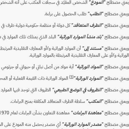
يعني مصطلح
"المودع"
الشخص المقيّد في سجلات المكتب على أنه الشخص الذي
ويعني مصطلح
"الطلب"
طلب الحصول على براءة.
ويعني مصطلح
"الطرف المتعاقد"
كل دولة أو منظمة حكومية دولية طرف في 
ويعني مصطلح
"بلد منشأ الموارد الوراثية"
البلد الذي يمتلك تلك الموارد في
ويعني مصطلح
"مستند إلى"
أن الموارد الوراثية و/أو المعارف التقليدية المر
الوراثية و/أو على المعارف التقليدية المرتبطة بالموارد الوراثية.
ويعني مصطلح
"المواد الوراثية"
أية مواد من أصل نباتي أو حيواني أو جرثومي
[1]
ويعني مصطلح
"الموارد الوراثية"
المواد الوراثية ذات القيمة الفعلية أو المح
ويعني مصطلح
"الظروف في الوضع الطبيعي"
الظروف التي توجد فيها الموارد ا
ويعني مصطلح
"المكتب"
سلطة الطرف المتعاقد المكلفة بمنح البراءات.
ويعني مصطلح
"معاهدة البراءات"
معاهدة التعاون بشأن البراءات لعام 1970.
ويعني مصطلح
"مصدر الموارد الوراثية"
أي مصدر يحصل منه المودع على الموارد