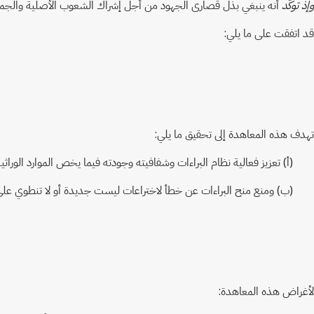
وإذ توكّد
أنه ينبغي بذل قصارى الجهود من أجل إشراك الشعوب الأصلية والجماع
قد اتفقت على ما يلي:
تهدف هذه المعاهدة إلى تحقيق ما يلي:
(أ) تعزيز فعالية نظام البراءات وشفافيته وجودته فيما يخص الموارد الوراثية 
(ب) ومنع منح البراءات عن خطأ لاختراعات ليست جديدة أو لا تنطوي على نشاط 
لأغراض هذه المعاهدة: