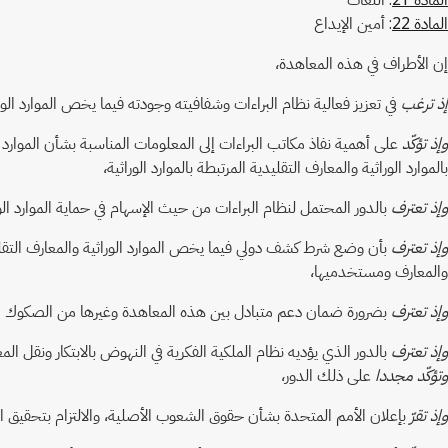
المادة 22
: أمين الإيداع
إن الأطراف في هذه المعاهدة،
إذ ترغب
في تعزيز فعالية نظام البراءات وشفافيته وجودته فيما يخص الموارد الوراثي
وإذ تؤكّد
على أهمية نفاذ مكاتب البراءات إلى المعلومات المناسبة بشأن الموارد ا
بالموارد الوراثية والمعارف التقليدية المرتبطة بالموارد الوراثية،
وإذ تعترف
بالدور المحتمل لنظام البراءات من حيث الإسهام في حماية الموارد الوراث
وإذ تعترف
بأن وضع شرط كشف دولي فيما يخص الموارد الوراثية والمعارف التقليدية
والمعارف ومستخدميها،
وإذ تعترف
بضرورة ضمان دعم متبادل بين هذه المعاهدة وغيرها من الصكوك الدولية 
وإذ تعترف
بالدور الذي يؤديه نظام الملكية الفكرية في النهوض بالابتكار ونقل المع
وتؤكّد مجددا
على ذلك الدور،
وإذ تقرّ
بإعلان الأمم المتحدة بشأن حقوق الشعوب الأصلية، والالتزام بتحقيق ا