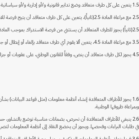
1.5 يتعين على كل طرف متعاقد وضع تدابير قانونية و/أو إدارية و/أو سياساتية مناسبة وفعالة ومتناسبة من أجل معالجة حالة من حالات عدم توفير المعلومات المطلوبة بموجب المادة 3 من هذه المعاهدة.
2.5 مع مراعاة المادة 2.5(ثانياً)، يتعين على كل طرف متعاقد أن يتيح فرصة للاستدراك في حال عدم الكشف عن المعلومات المطلوبة بموجب المادة 3 قبل تنفيذ عقوبات أو توجيه جزاءات.
2.5(ثانياً) يجوز للطرف المتعاقد أن يستثني من فرصة الاستدراك بموجب المادة 2.5 الحالات التي وقع فيها سلوك تحايلي أو نية بالتحايل على النحو المنصوص عليه في القانون الوطني.
3.5 مع مراعاة المادة 4.5، يتعين ألا يقوم أي طرف متعاقد بإلغاء أو إبطال أو جعل حقوق البراءة الممنوحة غير قابلة للنفاذ فقط على أساس عدم كشف المودع عن المعلومات المبيّنة في المادة 3 من هذه المعاهدة.
4.5 يجوز لكل طرف متعاقد أن ينص، وفقاً للقانون الوطني، على عقوبات أو جزاءات تُفرض بعد المنح في حال وجود نية للتحايل على شرط الكشف المنصوص عليه في المادة 3 من هذه المعاهدة.
1.6 يجوز للأطراف المتعاقدة إنشاء أنظمة معلومات (مثل قواعد البيانات) بشأ
وبمراعاة ظروفها الوطنية.
2.6 ينبغي للأطراف المتعاقدة أن تحرص، بضمانات مناسبة توضع بالتشاور،
في طلبات البراءات وفحصها. ويجوز أن يخضع النفاذ إلى أنظمة المعلومات لتصر
3.6 فيما يتعلق بأنظمة المعلومات المذكورة، يجوز لجمعية الأطراف المتعاقدة أن تنشئ فريق عملٍ تقنيٍ واحدٍ أو أكثر لمعالجة أية مسائل تتعلق بأنظمة المعلومات، مثل إتاحة إمكانية النفاذ للمكاتب مع الضمانات الملائمة.