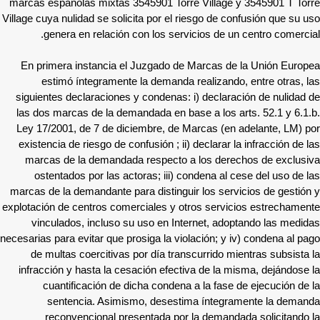
marcas españolas mixtas 3545901 Torre Village y 3545901 T Torre
Village cuya nulidad se solicita por el riesgo de confusión que su uso
genera en relación con los servicios de un centro comercial.
En primera instancia el Juzgado de Marcas de la Unión Europea
estimó íntegramente la demanda realizando, entre otras, las
siguientes declaraciones y condenas: i) declaración de nulidad de
las dos marcas de la demandada en base a los arts. 52.1 y 6.1.b.
Ley 17/2001, de 7 de diciembre, de Marcas (en adelante, LM) por
existencia de riesgo de confusión ; ii) declarar la infracción de las
marcas de la demandada respecto a los derechos de exclusiva
ostentados por las actoras; iii) condena al cese del uso de las
marcas de la demandante para distinguir los servicios de gestión y
explotación de centros comerciales y otros servicios estrechamente
vinculados, incluso su uso en Internet, adoptando las medidas
necesarias para evitar que prosiga la violación; y iv) condena al pago
de multas coercitivas por día transcurrido mientras subsista la
infracción y hasta la cesación efectiva de la misma, dejándose la
cuantificación de dicha condena a la fase de ejecución de la
sentencia. Asimismo, desestima íntegramente la demanda
reconvencional presentada por la demandada solicitando la