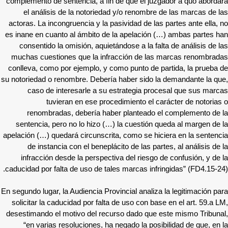
complemento de sentencia, a fin de que el juzgador a quo abordara
el análisis de la notoriedad y/o renombre de las marcas de las
actoras. La incongruencia y la pasividad de las partes ante ella, no
es inane en cuanto al ámbito de la apelación (…) ambas partes han
consentido la omisión, aquietándose a la falta de análisis de las
muchas cuestiones que la infracción de las marcas renombradas
conlleva, como por ejemplo, y como punto de partida, la prueba de
su notoriedad o renombre. Debería haber sido la demandante la que,
caso de interesarle a su estrategia procesal que sus marcas
tuvieran en ese procedimiento el carácter de notorias o
renombradas, debería haber planteado el complemento de la
sentencia, pero no lo hizo (…) la cuestión queda al margen de la
apelación (…) quedará circunscrita, como se hiciera en la sentencia
de instancia con el beneplácito de las partes, al análisis de la
infracción desde la perspectiva del riesgo de confusión, y de la
caducidad por falta de uso de tales marcas infringidas” (FD4.15-24).
En segundo lugar, la Audiencia Provincial analiza la legitimación para
solicitar la caducidad por falta de uso con base en el art. 59.a LM,
desestimando el motivo del recurso dado que este mismo Tribunal,
“en varias resoluciones, ha negado la posibilidad de que, en la