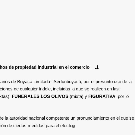
chos de propiedad industrial en el comercio
1.
rarios de Boyacá Limitada –
Serfunboyacá
,
por el presunto uso de la
ones de cualquier índole, incluidas la que se realicen en las
xtas),
FUNERALES LOS OLIVOS
(mixta) y
FIGURATIVA
, por lo
 de la autoridad nacional competente un pronunciamiento en el que se
ción de ciertas medidas para el efecto
[4]