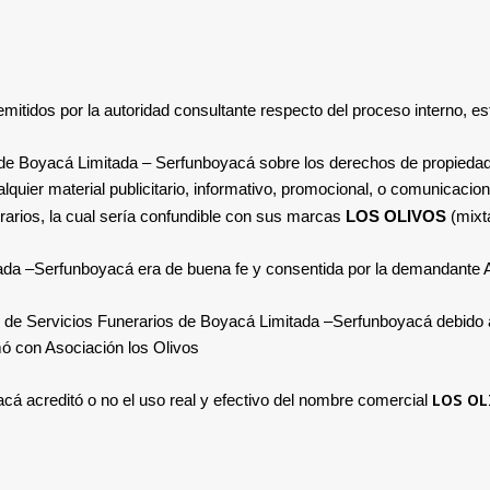
mitidos por la autoridad consultante respecto del proceso interno, es
 de Boyacá Limitada – Serfunboyacá
sobre los derechos de propiedad
uier material publicitario, informativo, promocional, o comunicacione
rarios, la cual sería confundible con sus marcas
LOS OLIVOS
(mixt
ada –
Serfunboyacá era de buena fe y consentida por la demandante
e de
Servicios Funerarios de Boyacá Limitada –
Serfunboyacá debido a
rmó con
Asociación los Olivos.
LOS OL
acá
acreditó o no el uso real y efectivo del nombre comercial