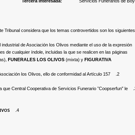
Tercera Interesada:
Servicios Funerarios de Bo
te Tribunal considera que los temas controvertidos son los siguientes:
 industrial de
Asociación los Olivos
mediante el uso de la expresión
s de cualquier índole, incluidas la que se realicen en las páginas
as),
FUNERALES LOS OLIVOS
(mixta) y
FIGURATIVA
Asociación los Olivos
, ello de conformidad al Artículo 157.
2.
 que Central Cooperativa de Servicios Funerario "Coopserfun” le
IVOS
4.