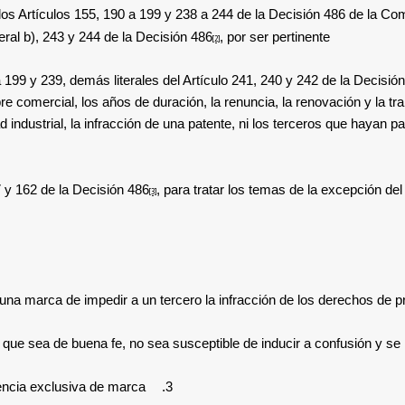
los Artículos 155, 190 a 199 y 238 a 244 de la Decisión 486 de la C
teral b), 243 y 244
de la Decisión 486
, por ser pertinente.
[2]
a 199 y 239, demás literales del Artículo 241, 240 y 242
de la Decisión
bre comercial, los años de duración, la renuncia, la renovación y la
ndustrial, la infracción de una patente, ni los terceros que hayan par
7 y
162
de la Decisión 486
, para tratar los temas de la excepción del
[3]
una marca de impedir a un tercero la infracción de los derechos de pr
e sea de buena fe, no sea susceptible de inducir a confusión y se rea
encia exclusiva de marca.
3.