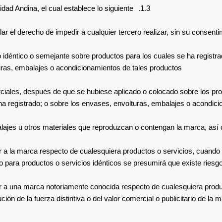
ad Andina, el cual establece lo siguiente:
1.3.
ular el derecho de impedir a cualquier tercero realizar, sin su consenti
o idéntico o semejante sobre productos para los cuales se ha registra
uras, embalajes o acondicionamientos de tales productos;
iales, después de que se hubiese aplicado o colocado sobre los prod
 ha registrado; o sobre los envases, envolturas, embalajes o acondici
ajes u otros materiales que reproduzcan o contengan la marca, así c
 a la marca respecto de cualesquiera productos o servicios, cuando ta
co para productos o servicios idénticos se presumirá que existe riesgo
 a una marca notoriamente conocida respecto de cualesquiera producto
ión de la fuerza distintiva o del valor comercial o publicitario de la 