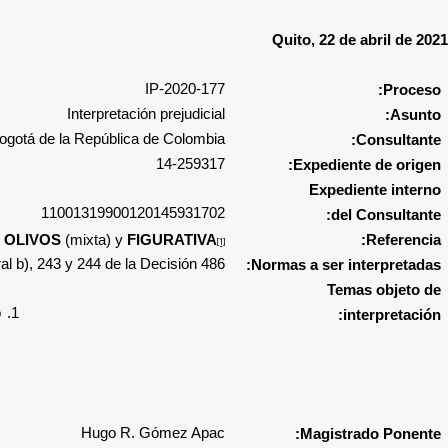
Quito, 22 de abril de 2021
177-IP-2020
Proceso:
Interpretación prejudicial
Asunto:
e Bogotá de la República de Colombia
Consultante:
14-259317
Expediente de origen:
Expediente interno
11001319900120145931702
del Consultante:
 OLIVOS
(mixta) y
FIGURATIVA
Referencia:
[1]
ral b), 243 y 244
de la Decisión 486
Normas a ser interpretadas:
Temas objeto de
o
1.
interpretación:
Hugo R. Gómez Apac
Magistrado Ponente: