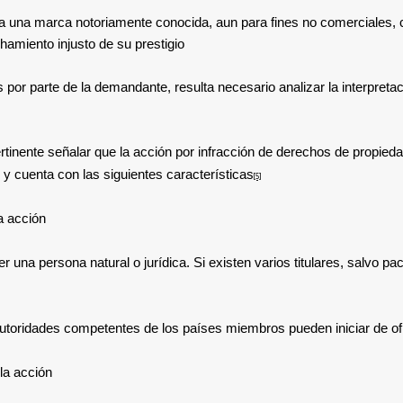
 una marca notoriamente conocida, aun para fines no comerciales, cua
amiento injusto de su prestigio.»
r parte de la demandante, resulta necesario analizar la interpretació
ertinente señalar que la acción por infracción de derechos de propieda
, y cuenta con las siguientes características
[5]
 acción:
ser una persona natural o jurídica. Si existen varios titulares, salvo pa
s autoridades competentes de los países miembros pueden iniciar de ofi
a acción: