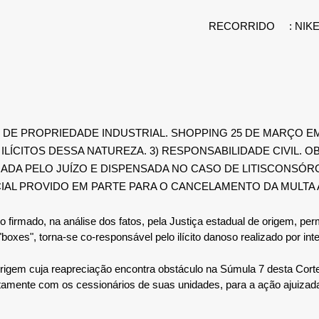
RECORRIDO
: NI
ITOS DE PROPRIEDADE INDUSTRIAL. SHOPPING 25 DE MARÇO
ÍCITOS DESSA NATUREZA. 3) RESPONSABILIDADE CIVIL. O
 PELO JUÍZO E DISPENSADA NO CASO DE LITISCONSÓRCIO
CIAL PROVIDO EM PARTE PARA O CANCELAMENTO DA MULTA 
firmado, na análise dos fatos, pela Justiça estadual de origem, permi
 "boxes", torna-se co-responsável pelo ilícito danoso realizado por i
 origem cuja reapreciação encontra obstáculo na Súmula 7 desta Cort
untamente com os cessionários de suas unidades, para a ação ajuizada