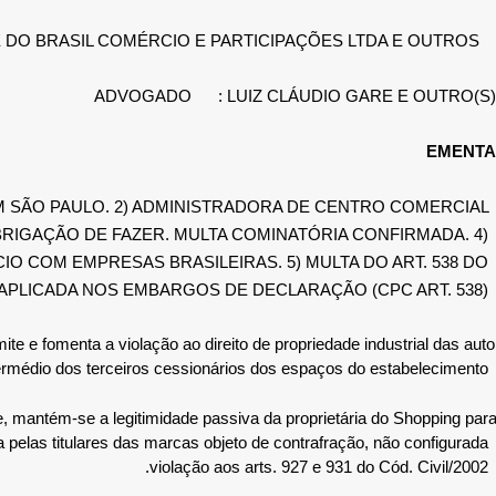
KE DO BRASIL COMÉRCIO E PARTICIPAÇÕES LTDA E OUTROS
ADVOGADO
: LUIZ CLÁUDIO GARE E OUTRO(S)
EMENTA
 EM SÃO PAULO. 2) ADMINISTRADORA DE CENTRO COMERCIAL
BRIGAÇÃO DE FAZER. MULTA COMINATÓRIA CONFIRMADA. 4)
 COM EMPRESAS BRASILEIRAS. 5) MULTA DO ART. 538 DO
APLICADA NOS EMBARGOS DE DECLARAÇÃO (CPC ART. 538).
te e fomenta a violação ao direito de propriedade industrial das auto
ntermédio dos terceiros cessionários dos espaços do estabelecimento.
e, mantém-se a legitimidade passiva da proprietária do Shopping par
 pelas titulares das marcas objeto de contrafração, não configurada
violação aos arts. 927 e 931 do Cód. Civil/2002.