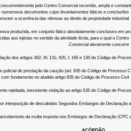
m, concorrentemente pelo Centro Comercial recorrido, ampla e consta
 por numerosos documentos cujos levantamentos fáticos e conclusões
vam a ocorrência das ofensas ao direito de propriedade industrial.
prova produzida, em conjunto fático absolutamente conclusivo em pro
das aos lojistas no sentido da atividade ilícita, para o qual o Centro
Comercial ativamente concorre.
ação dos artigos 302, III; 131; 420, I; 165 e 130 do Código de Process
 judicial de prestação da caução (art. 835 do Código de Processo Ci
da com fundamento no aludido artigo 835 do Código de Processo Civil.
nto rejeitada, inexistente violação ao artigo 535 do Código de Process
por interposição de descabidos Segundos Embargos de Declaração a
 cancelamento da multa imposta nos Embargos de Declaração (CPC a
ACÓRDÃO