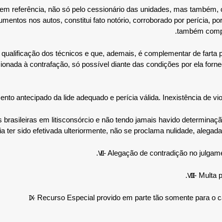
itos em referência, não só pelo cessionário das unidades, mas també
umentos nos autos, constitui fato notório, corroborado por perícia,
também compro
 qualificação dos técnicos e que, ademais, é complementar de farta 
ionada à contrafação, só possível diante das condições por ela forneci
ento antecipado da lide adequado e perícia válida. Inexistência de viol
rasileiras em litisconsórcio e não tendo jamais havido determinação
ria ter sido efetivada ulteriormente, não se proclama nulidade, alega
VII
- Alegação de contradição no julgame
VIII
- Multa 
IX
- Recurso Especial provido em parte tão somente para o