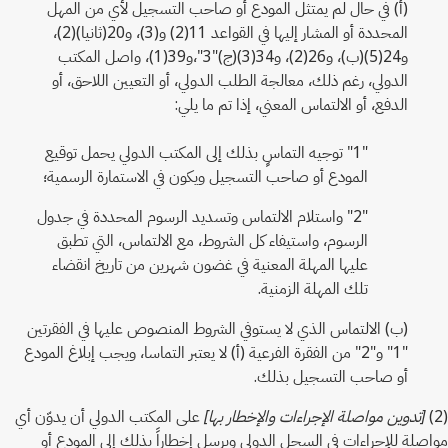
(أ) في حال لم يمتثل المودع أو صاحب التسجيل لأي من المهل
المحددة أو المشار إليها في القواعد 11(2) و(3)، و20(ثانيا)(2)،
و24(5)(ب)، و26(2)، و34(3)(ج)"3"،و39(1)، واصل المكتب
الدولي، رغم ذلك، معالجة الطلب الدولي، أو التعيين اللاحق، أو
الدفع، أو الالتماس المعني، إذا تم ما يلي:
"1" توجيه التماسٍ بذلك إلى المكتب الدولي يحمل توقيع
المودع أو صاحب التسجيل ويكون في الاستمارة الرسمية؛
"2" واستلام الالتماس وتسديد الرسوم المحددة في جدول
الرسوم، واستيفاء كل الشروط، مع الالتماس، التي تطبق
عليها المهلة المعنية في غضون شهرين من تاريخ انقضاء
تلك المهلة الزمنية.
(ب) الالتماس الذي لا يستوفي الشروط المنصوص عليها في الفقرتين
"1" و"2" من الفقرة الفرعية (أ) لا يعتبر التماسا، ويجب إبلاغ المودع
أو صاحب التسجيل بذلك.
(2)
[تدوين مواصلة الإجراءات والإخطار بها]
على المكتب الدولي أن يدوّن أي
مواصلة للإجراءات في السجل الدولي ويرسل إخطاراً بذلك إلى المودع أو