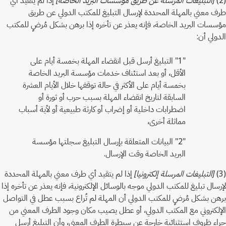
طرف معني بالمهلة المحددة لإرسال التبليغ للمكتب الدولي عن طريق
مؤسسات البريد الخاصة، فإنه يعذر عن تأخره إذا برهن بشكل مُرضٍ للمكتب
الدولي أن:
"1" التبليغ أرسل قبل انقضاء المهلة بخمسة أيام على
الأقل، أو بعد استئناف خدمات مؤسسة البريد الخاصة
بخمسة أيام على الأكثر في حالة توقفها خلال الأيام العشرة
السابقة لتاريخ انقضاء المهلة بسبب حرب أو ثورة أو
اضطرابات داخلية أو إضراب أو كارثة طبيعية أو لأية أسباب
مماثلة أخرى،
"2" البيانات المتعلقة بإرسال التبليغ سجلتها مؤسسة
البريد الخاصة وقت الإرسال.
(3)
[التبليغات المرسلة إلكترونيا]
إذا لم يتقيد أي طرف معني بالمهلة المحددة
لإرسال تبليغ للمكتب الدولي موجه بالوسائل الإلكترونية، فإنه يعذر عن تأخره إذا
برهن بشكل مُرضٍ للمكتب الدولي أن المهلة لم تُراع بسبب عطل في التواصل
الإلكتروني مع المكتب الدولي، أو عطل يصيب مكان وجود الطرف المعني من
جراء ظروف استثنائية خارجة عن سيطرة الطرف المعني، وأن التبليغ أرسل