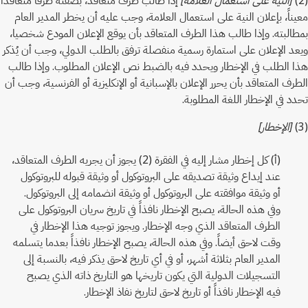
معيناً، بإعلان النية على استعمال العلامة، وجب عليه أن يخطر المدير العام
بمطالبته. وإذا طالب هذا الطرف المتعاقد بأن يوقع الإعلان المودع شخصيا،
ويعد الإعلان على استمارة رسمية منفصلة ترفق بالطلب الدولي، وجب أن يُذكر
هذا الطلب في الإخطار ويحدد فيه بالضبط نص الإعلان المطلوب. وإذا طالب
الطرف المتعاقد بأن يحرر الإعلان بالإسبانية أو الإنكليزية أو الفرنسية، وجب أن
تحدد في الإخطار اللغة المطلوبة.
(3)
[الإخطار]
(أ) كل إخطار مشار إليه في الفقرة (2) يجوز أن يجريه الطرف المتعاقد،
عند إيداع وثيقة تصديقه على البروتوكول أو وثيقة قبوله للبروتوكول
أو وثيقة موافقته على البروتوكول أو وثيقة انضمامه إلى البروتوكول.
وفي هذه الحالة، يصبح الإخطار نافذاً في تاريخ سريان البروتوكول على
الطرف المتعاقد الذي وجه الإخطار. ويجوز توجيه هذا الإخطار في
وقت لاحق أيضاً. وفي هذه الحالة، يصبح الإخطار نافذاً بعدما يتسلمه
المدير العام بثلاثة أشهر، أو في أي تاريخ لاحق يذكر فيه، بالنسبة إلى
التسجيلات الدولية التي يكون تاريخها هو التاريخ ذاته الذي يصبح
فيه الإخطار نافذاً أو تاريخ لاحق لتاريخ نفاذ الإخطار.