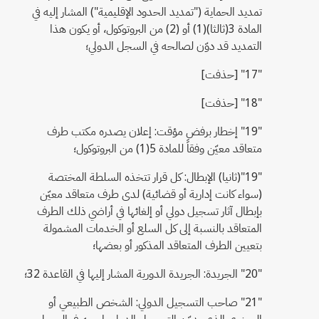
تمديد الحماية ("تمديد الحدود الإقليمية") المشار إليه في
المادة 3(ثالثا)(1) أو (2) من البروتوكول، أو يكون هذا
التمديد قد دوّن لصالحه في السجل الدولي؛
"17" [حذفت]
"18" [حذفت]
"19" إخطار برفض مؤقت: إعلان يصدره مكتب طرف
متعاقد معيّن وفقاً للمادة 5(1) من البروتوكول؛
"19"(ثانيا) الإبطال: كل قرار تتخذه السلطة المختصة
(سواء كانت إدارية أو قضائية) لدى طرف متعاقد معيّن
بإبطال آثار تسجيل دولي أو إلغائها في أراضي ذلك الطرف
المتعاقد بالنسبة إلى كل السلع أو الخدمات المشمولة
بتعيين الطرف المتعاقد المذكور أو بعضها؛
"20" الجريدة: الجريدة الدورية المشار إليها في القاعدة 32؛
"21" صاحب التسجيل الدولي: الشخص الطبيعي أو
المعنوي الذي يدوّن التسجيل الدولي باسمه في السجل