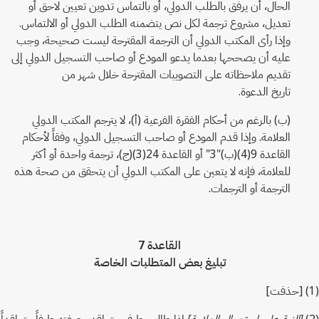
الحال، أن يرفق بالطلب الدولي، أو بالتماس تدوين تعيين لاحق أو
تعديل، مشروع ترجمة لكل نص يتضمنه الطلب الدولي أو الالتماس.
وإذا رأى المكتب الدولي أن الترجمة المقترحة ليست صحيحة، وجب
عليه أن يصححها بعدما يدعو المودع أو صاحب التسجيل الدولي إلى
تقديم ملاحظاته على التصويبات المقترحة خلال شهر من
تاريخ الدعوة.
(ب) بالرغم من أحكام الفقرة الفرعية (أ)، لا يترجم المكتب الدولي
العلامة. وإذا قدم المودع أو صاحب التسجيل الدولي، وفقاً لأحكام
القاعدة 9(4)(ب)"3" أو القاعدة 24(3)(ج)، ترجمة واحدة أو أكثر
للعلامة، فإنه لا يتعين على المكتب الدولي أن يتحقق من صحة هذه
الترجمة أو الترجمات.
القاعدة 7
تبليغ بعض المتطلبات الخاصة
(1) [حذفت]
(2)
[النية على استعمال العلامة]
إذا طالب طرف متعاقد، بصفته طرفاً متعاقداً