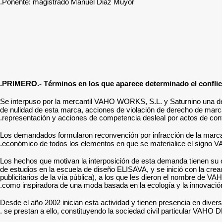
Ponente: magistrado Manuel Diaz Muyor.
PRIMERO.- Términos en los que aparece determinado el conflicto
Se interpuso por la mercantil VAHO WORKS, S.L. y Saturnino una dem
de nulidad de esta marca, acciones de violación de derecho de marca
representación y acciones de competencia desleal por actos de conf
Los demandados formularon reconvención por infracción de la marca e
económico de todos los elementos en que se materialice el signo V
Los hechos que motivan la interposición de esta demanda tienen su 
de estudios en la escuela de diseño ELISAVA, y se inició con la cre
publicitarios de la vía pública), a los que les dieron el nombre d
como inspiradora de una moda basada en la ecología y la innovación
Desde el año 2002 inician esta actividad y tienen presencia en div
se prestan a ello, constituyendo la sociedad civil particular VAHO 