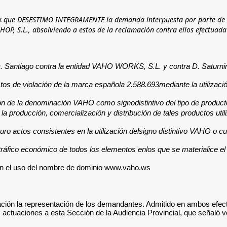
que DESESTIMO INTEGRAMENTE la demanda interpuesta por parte de la
 «
P, S.L., absolviendo a estos de la reclamación contra ellos efectuada.
. Santiago contra la entidad VAHO WORKS, S.L. y contra D. Saturnino
s de violación de la marca española 2.588.693mediante la utilizaci
de la denominación VAHO como signodistintivo del tipo de productos p
 producción, comercialización y distribución de tales productos util
ro actos consistentes en la utilización delsigno distintivo VAHO o c
áfico económico de todos los elementos enlos que se materialice el 
 en el uso del nombre de dominio www.vaho.ws".
lación la representación de los demandantes. Admitido en ambos efecto
as actuaciones a esta Sección de la Audiencia Provincial, que señaló v