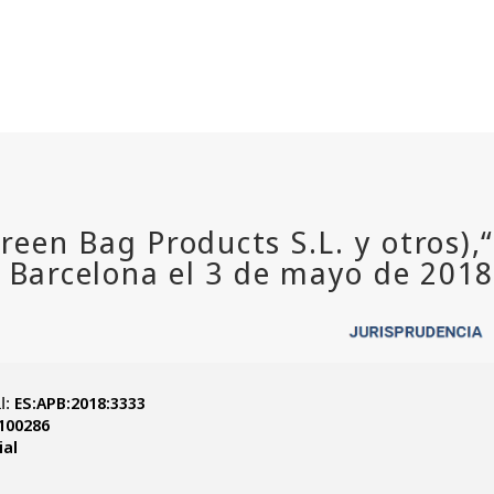
ES:APB:2018:3333
I:
100286
ial