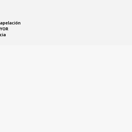
 apelación
UYOR
cia