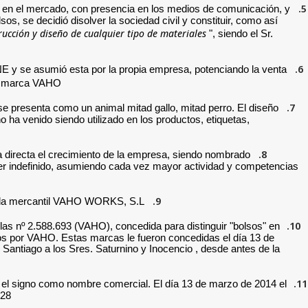
5.
a en el mercado, con presencia en los medios de comunicación, y
os, se decidió disolver la sociedad civil y constituir, como así
rucción y diseño de cualquier tipo de materiales
", siendo el Sr.
6.
INE y se asumió esta por la propia empresa, potenciando la venta
a marca VAHO.
7.
se presenta como un animal mitad gallo, mitad perro. El diseño
ha venido siendo utilizado en los productos, etiquetas,
8.
 directa el crecimiento de la empresa, siendo nombrado
ter indefinido, asumiendo cada vez mayor actividad y competencias
9.
de la mercantil VAHO WORKS, S.L.
10.
as nº 2.588.693 (VAHO), concedida para distinguir "bolsos" en
os por VAHO. Estas marcas le fueron concedidas el día 13 de
ntiago a los Sres. Saturnino y Inocencio , desde antes de la
11.
o el signo como nombre comercial. El día 13 de marzo de 2014 el
528