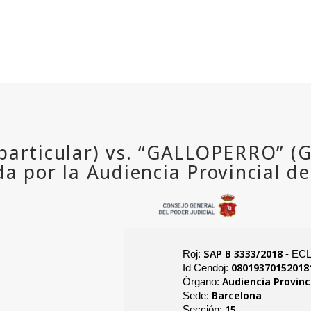
SAP B 3333/2018
Roj:
- ECL
08019370152018
Id Cendoj:
Audiencia Provinc
Órgano:
Barcelona
Sede:
15
Sección: