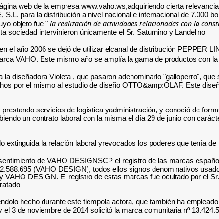
 página web de la empresa www.vaho.ws,adquiriendo cierta relevanci
.L. para la distribución a nivel nacional e internacional de 7.000 bols
la realización de actividades relacionadas con la const
uyo objeto fue "
a sociedad intervinieron únicamente el Sr. Saturnino y Landelino .
y en el año 2006 se dejó de utilizar elcanal de distribución PEPPER L
la marca VAHO. Este mismo año se amplía la gama de productos con l
a la diseñadora Violeta , que pasaron adenominarlo "galloperro", que 
echos por el mismo al estudio de diseño OTTO&amp;OLAF. Este diseño 
estando servicios de logística yadministración, y conoció de forma
endo un contrato laboral con la misma el día 29 de junio con carác
ndo extinguida la relación laboral yrevocados los poderes que tenía 
 consentimiento de VAHO DESIGNSCP el registro de las marcas español
 nº 2.588.695 (VAHO DESIGN), todos ellos signos denominativos usad
AHO DESIGN. El registro de estas marcas fue ocultado por el Sr. Sa
atado.
biéndolo hecho durante este tiempola actora, que también ha emplead
y el 3 de noviembre de 2014 solicitó la marca comunitaria nº 13.424.