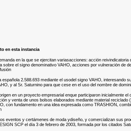
 en esta instancia.
anda en la que se ejercitan variasacciones: acción reivindicatoria
 sobre el signo denominativo VAHO, acciones por vulneración de dere
usión.
spañola 2.588.693 mediante el usodel signo VAHO, interesando su ces
AHO, y al Sr. Saturnino para que cese en el uso del nombre de domi
origen en un proyecto empresarial enque participaron inicialmente e
ación y venta de unos bolsos elaborados mediante material reciclado 
e VAHO, con fundamento en una idea expresada como TRASHION, combina
.
ersos eventos y certámenes de moda ydiseño, y comercializan sus pr
DESIGN SCP el día 3 de febrero de 2003, formada por los citados Satur