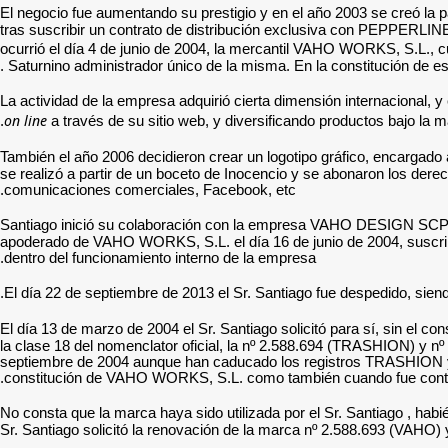
El negocio fue aumentando su prestigio y en el año 2003 se creó la
tras suscribir un contrato de distribución exclusiva con PEPPERLINE, S
ocurrió el día 4 de junio de 2004, la mercantil VAHO WORKS, S.L., c
Saturnino administrador único de la misma. En la constitución de est
La actividad de la empresa adquirió cierta dimensión internacional, 
on line
a través de su sitio web, y diversificando productos bajo 
También el año 2006 decidieron crear un logotipo gráfico, encargado 
se realizó a partir de un boceto de Inocencio y se abonaron los der
comunicaciones comerciales, Facebook, etc.
Santiago inició su colaboración con la empresa VAHO DESIGN SCP pr
apoderado de VAHO WORKS, S.L. el día 16 de junio de 2004, suscribi
dentro del funcionamiento interno de la empresa.
El día 22 de septiembre de 2013 el Sr. Santiago fue despedido, sie
El día 13 de marzo de 2004 el Sr. Santiago solicitó para sí, sin el
la clase 18 del nomenclator oficial, la nº 2.588.694 (TRASHION) y
septiembre de 2004 aunque han caducado los registros TRASHION y V
constitución de VAHO WORKS, S.L. como también cuando fue contr
No consta que la marca haya sido utilizada por el Sr. Santiago , ha
Sr. Santiago solicitó la renovación de la marca nº 2.588.693 (VAHO) 