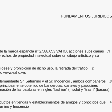
FUNDAMENTOS JURIDICOS
1.
 de la marca española nº 2.588.693 VAHO, acciones subsidiarias
chos de propiedad intelectual sobre un dibujo artístico y su
2.
e y prohibición de dicho uso, la retirada del tráfico
nio www.vaho.ws.
3.
l demandante Sr. Saturnino y el Sr. Inocencio , ambos compañeros
(principalmente obtenido de banderolas, carteles y pasquines
ción de las palabras en inglés "fashion" (moda) y "trash" (basura)
4.
oductos en tiendas y establecimientos de amigos y conocidos que
nino y Inocencio .