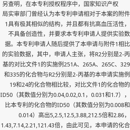
另查明，在本专利授权程序中，国家知识产权
局实审部门曾经认为本专利申请相对于本案的附件
1
具有极其相似的结构，并且都有抗高血压活性，
不具备创造性，并要求本专利申请人提供实验数
1
据。本专利申请人随后提供了本申请与附件
相比
R2
2-
的实验数据，其中，申请人主张，将
分别是
丙
1
251A
265A
265C
329
基的对比文件
的实施例
、
、
、
335
R2
2-
和
的化合物与
分别是
丙基的本申请实施例
19
24
1
和
的化合物相比较，对比文件
的化合物的
ID50
0.04,0.02,0.1
0.031
1.7
（其数值分别为
，
和
），
ID50
0.008
比本专利的化合物的
（其数值分别为
和
0.014
5,2.5,12.5,3.88,212.5
2.86
）高出
倍和
，
1.43,7.14,2.21,121.43
倍，由此可见，本申请的化合