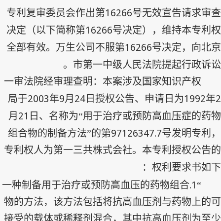
16266
专利复审委员会作出第
号无效宣告请求审查
16266
决定（以下简称第
号决定），维持本专利权
16266
全部有效。万生公司不服第
号决定，向北京
市第一中级人民法院提起行政诉讼。
一审法院经审理查明：本案涉及国家知识产权
2003
9
24
1992
2
局于
年
月
日授权公告、申请日为
年
21
月
日、名称为“用于治疗或预防高血压症的药物
97126347.7
组合物的制备方法”的第
号发明专利，
专利权人为第一三共株式会社。本专利授权公告的
权利要求书如下：
1.
一种制备用于治疗或预防高血压的药物组合
“
物的方法，该方法包括将抗高血压剂与药物上的可
接受的载体或稀释剂混合，其中抗高血压剂为至少