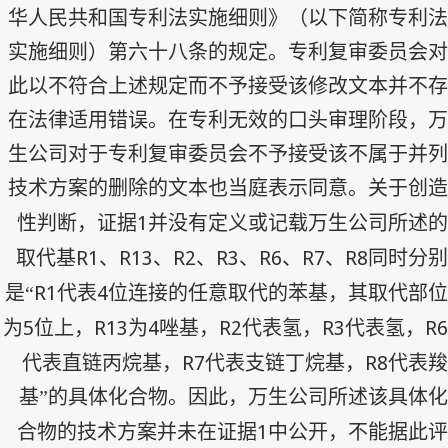
华人民共和国专利法实施细则》（以下简称专利法
实施细则）第六十八条的规定。专利复审委员会对
此以不符合上述规定而不予接受该修改文本并不存
在法律适用错误。在专利无效的口头审理阶段，万
生公司对于专利复审委员会不予接受该不属于并列
技术方案的删除的文本也当庭表示同意。关于创造
1
性判断，证据
并没有定义或记载万生公司所述的
R1
R13
R2
R3
R6
R7
R8
取代基
、
、
、
、
、
、
同时分别
R1
4
是“
代表
位连接的任意取代的苯基，其取代部位
5
R13
4
R2
R3
R6
为
位上，
为
唑基，
代表氢，
代表氢，
R7
R8
代表直链丙烷基，
代表支链丁烷基，
代表羧
基”的具体化合物。因此，万生公司所述该具体化
1
合物的技术方案并未在证据
中公开，不能据此评