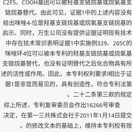
C2F5
COOH
、
基团可以被羟基支链烷基或烷氧基支
1
链烷基替代。由此可见，证据
中的上述内容没有
4-
给出咪唑
位是羟基支链烷基或烷氧基支链烷基的
启示。同时，万生公司没有提供证据证明现有技术
1
329
265C
中存在技术常识表明证据
中实施例
、
的
4
咪唑环
位可以被本专利的羟基支链烷基或烷氧基
支链烷基替代，也没有证明替代之后化合物具有所
l
述的活性或作用。因此，本专利权利要求
相比于证
1
据
是非显而易见的，具有创造性，符合专利法第
二十二条第三款的规定。
16266
综上所述，专利复审委员会作出
号审查
2011
1
14
决定，在第一三共株式会社于
年
月
日提交
的修改文本的基础上，维持本专利权有效。