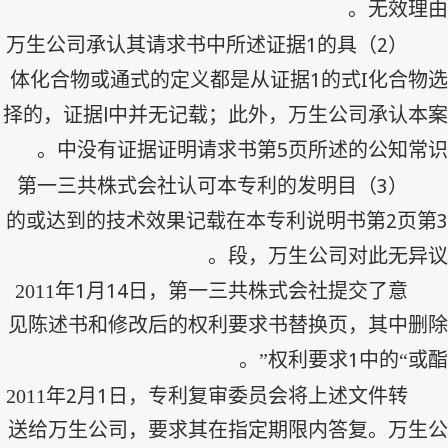
无效理由。
1
2
的具
）万生公司承认其请求书中所述证据
（
1
I
体化合物或通式的定义都是从证据
的式
化合物选
l
择的，证据
中并无记载；此外，万生公司承认本案
5
中没有证据证明请求书第
页所述的公知常识。
3
）第一三共株式会社认可本专利的发明目
（
2
3
的或达到的技术效果记载在本专利说明书第
页第
段，万生公司对此无异议。
1
14
2011
年
月
日，第一三共株式会社提交了意
见陈述书和修改后的权利要求书替换页，其中删除
1
权利要求
中的“或酯”。
2
1
2011
年
月
日，专利复审委员会将上述文件转
送给万生公司，要求其在指定期限内答复。万生公