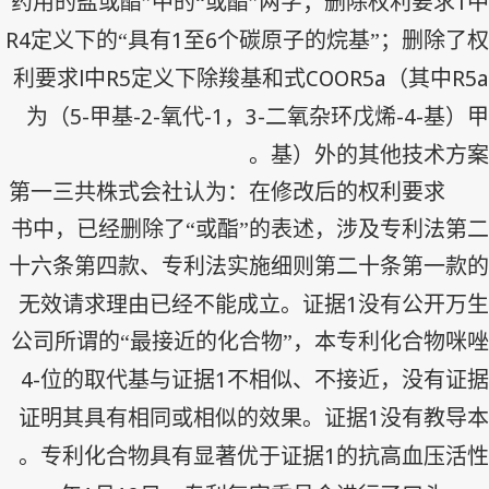
1
药用的盐或酯”中的“或酯”两字；删除权利要求
中
R4
1
6
定义下的“具有
至
个碳原子的烷基”；删除了权
l
R5
COOR5a
R5a
利要求
中
定义下除羧基和式
（其中
5-
-2-
-1
3-
-4-
为（
甲基
氧代
，
二氧杂环戊烯
基）甲
基）外的其他技术方案。
第一三共株式会社认为：在修改后的权利要求
书中，已经删除了“或酯”的表述，涉及专利法第二
十六条第四款、专利法实施细则第二十条第一款的
1
无效请求理由已经不能成立。证据
没有公开万生
公司所谓的“最接近的化合物”，本专利化合物咪唑
4-
1
位的取代基与证据
不相似、不接近，没有证据
1
证明其具有相同或相似的效果。证据
没有教导本
1
专利化合物具有显著优于证据
的抗高血压活性。