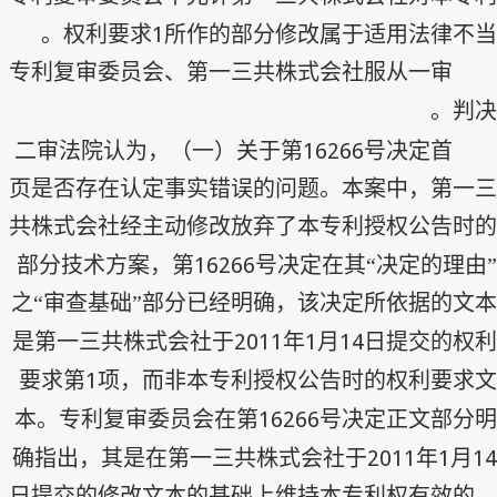
1
权利要求
所作的部分修改属于适用法律不当。
专利复审委员会、第一三共株式会社服从一审
判决。
16266
二审法院认为，（一）关于第
号决定首
页是否存在认定事实错误的问题。本案中，第一三
共株式会社经主动修改放弃了本专利授权公告时的
16266
部分技术方案，第
号决定在其“决定的理由”
之“审查基础”部分已经明确，该决定所依据的文本
2011
1
14
是第一三共株式会社于
年
月
日提交的权利
1
要求第
项，而非本专利授权公告时的权利要求文
16266
本。专利复审委员会在第
号决定正文部分明
2011
1
14
确指出，其是在第一三共株式会社于
年
月
日提交的修改文本的基础上维持本专利权有效的。