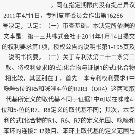
司在指定期限内没有提出异议。
4
1
16266
2011
年
月
日，专利复审委员会作出第
号决定，认定：（一）审查基础。本决定所依据的
2011
1
14
文本是：第一三共株式会社于
年
月
日提交
1
1-195
的权利要求第
项，授权公告的说明书第
页及
说明书摘要。（二）关于专利法第二十二条第三
l
I
1
I
款。将权利要求
的式
化合物与证据
的式
化合物
1
相比较，其区别在于，首先：本专利权利要求
中
5
R5
4-
R2R3
OR4
咪唑
位的
和咪唑
位的
（
）这两项取
1
4-
代基所定义的取代基不同于证据
中可以在咪唑
5-
R7
R8
位和
位的
、
定义的取代基不同；其次，本专
I
R1
R6
R7
利的式
化合物的
、
、
的定义范围、咪唑和
CH2
苯环的连接
数目、苯环上取代基的定义范围与