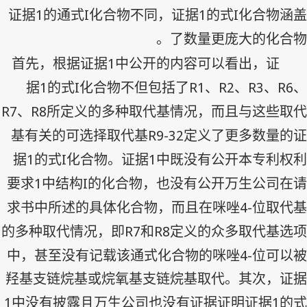
1
I
1
I
证据
的通式
化合物不同，证据
的式
化合物涵盖
了数量更庞大的化合物。
1
首先，根据证据
中公开的内容可以看出，证
1
I
R1
R2
R3
R6
据
的式
化合物不但包括了
、
、
、
、
R7
R8
、
所定义的多种取代基情况，而且与这些取代
R9-32
基有关的可选择取代基
定义了更多数量的证
1
I
1
据
的式
化合物。证据
中既没有公开本专利权利
1
I
要求
中结构
的化合物，也没有公开万生公司在请
4-
求书中所述的具体化合物，而且在咪唑
位取代基
R7
R8
的多种取代情况，即
和
定义的众多取代基选项
4-
中，甚至没有记载该通式化合物的咪唑
位可以被
羟基支链烷基或烷氧基支链烷基取代。其次，证据
1
1
中没有披露且万生公司也没有证据证明证据
的式