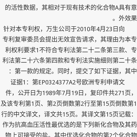
A
的活性数据，其相对于现有技术的化合物
具有意
外效果。
2010
4
23
针对本专利权，万生公司于
年
月
日向
专利复审委员会提出无效宣告请求，其理由为本专
1
利权利要求
不符合专利法第二十二条第三款、专
利法第二十六条第四款和专利法实施细则第二十条
第一款的规定。同时，提交了如下证据，其中：
1
EP0324377A2
证据
：第
号欧洲专利申请文
1989
7
19
271
件，公开日为
年
月
日，复印件共
页，
1
2
2
15
1
及该专利第
页、第
页倒数第
行至第
页倒数第
15
15
行的中文译文，译文共
页。其译文第
页记载：
作为抗高血压活性最优选的是下列新化合物及其药
2
物上可接受的盐。其中优选化合物的第
个化合物