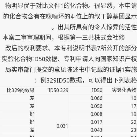
1
物明显优于对比文件
的化合物。很显然，本申请
4-
的化合物含有在咪唑环的
位上的叔丁醇基团显示
出其所具有的令人惊异的活性。
本案二审审理期间，根据第一三共株式会社修
7
改后的权利要求、本专利说明书表
所公开的部分
ID50
实验化合物
数据、专利申请人向国家知识产权
1
局实审部门提交的意见陈述书中记载的证据
实施
329ID50
例
数据，可以得出下列表格：
329
329 ID50
ID50
实验化合物
比
的效果
0.066
10
差
0.056
17
差
0.008
19
好
0.017
22
好
0.031
0.043
23
差