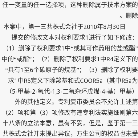
任一变量的任一选择项，这种删除属于技术方案的
删除。
2010
8
30
本案中，第一三共株式会社于
年
月
日
1
提交的修改文本对权利要求
进行了如下修改：
1
1
（
）删除了权利要求
中“或其可作药用的盐或酯”
2
1
R4
中的“或酯”；（
）删除了权利要求
中
定义下的
1
6
3
“具有
至
个碳原子的烷基”；（
）删除了权利要
1
R5
COOR5a
R5a
求
中
定义下除羧基和式
（其中
为
5-
-2-
-1,3-
-4-
（
甲基
氧代
二氧杂环戊烯
基）甲基）
外的其他定义。专利复审委员会不允许上述第
2
3
（
）项和第（
）项修改有违专利法实施细则第六
十八条的立法本意，虽有不妥，但是，鉴于第一三
共株式会社并未提出异议，万生公司的权益也未受