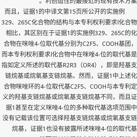
利创造性的最接近的现有技术方案。
1
15
而且，证据
的中译文第
页所公开的实施例
329
265C
l
、
化合物的结构与本专利权利要求
化合物
1
329
265C
相比，其区别在于证据
的实施例
、
的化
4-
C2F5
COOH
合物在咪唑
位取代基分别为
、
基团，
l
4-
而本专利权利要求
化合物中在咪唑
位的取代基是
R2R3
OR4
指如定义所述的取代基
（
），即是羟基支
1
链烷基或烷氧基支链烷基。然而，证据
中上述化
4-
C2F5
COOH
合物咪唑环的
位取代基
、
与本专利定
义的羟基支链烷基或烷氧基支链烷基不同，而且证
1
4-
据
甚至在定义咪唑
位的多种取代基选项范围中
没有记载该位置可选择羟基支链烷基或烷氧基支链
1
4-
烷基，证据
也没有披露所述咪唑
位的取代基