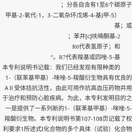
1
6
分各自含有
至
个碳原子；
-2-
-1
3-
-4-
)
5-
甲基
氧代
，
二氧杂环戊烯
基
甲
（
基；或
[c]
苯并
呋喃酮基；
2-
R6
代表氢原子；和
-5-
R7
代表羧基或四唑
基。”
本专利说明书记载：我们已经发现有限种类的
1-
-
-5-
（联苯基甲基）
咪唑
羧酸衍生物具有优良的
A
Ⅱ受体拮抗活性，由此可用作抗高血压药物并用
于治疗和预防心脏疾病。为此，本专利发明目的之
1-
-
-5-
一是提供了一系列新的
（联苯基甲基）
咪唑
107-108
羧酸衍生物。本专利说明书第
页记载了权
1
I
利要求
所述式
化合物的多个具体（试验）化合物