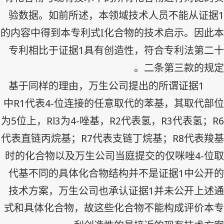
1
验数据。如前所述，本领域技术人员不能从证据
I
的内容中得到本专利式
化合物的技术启示。因此本
1
专利相比于证据
具有创造性，符合专利法第二十
二条第三款的规定。
1
基于同样的理由，万生公司提出的所谓证据
R1
4-
中
代表
位连接的任意取代的苯基，其取代部位
5
Rl3
4-
R2
R3
R6
为
位上，
为
唑基，
代表氢，
代表氢；
R7
R8
代表直链丙烷基；
代表支链丁烷基；
代表羧基
4-
时的化合物以及万生公司当庭提交的仅咪唑
位取
1
代基不同的具体化合物结构并不是证据
中公开的
1
技术方案，万生公司也承认证据
并未公开上述通
式和具体化合物，故这些化合物不能构成评价本专