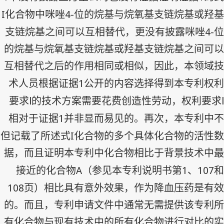
I
4-
化合物中咪唑
位的烷基与烷氧基支链烷基或羟基
4-
支链烷基之间可以互相替代，更没有披露咪唑
位
的烷基与烷氧基支链烷基或羟基支链烷基之间可以
互相替代之后的作用相同或相似，因此，本领域技
1
术人员根据证据
公开的内容选择得到本专利权利
l
l
要求
的技术方案需要花费创造性劳动，权利要求
1
相对于证据
并非显而易见的。再次，本专利中不
I
但记载了所述式
化合物的多个具体化合物的活性数
据，而且证明本专利中化合物相比于背景技术中最
A
1
107
接近的化合物
（参见本专利说明书第
、
和
108
页）相比具有意外效果，作为降血压药是有效
的。而且，专利申请文件中通常无需提供该专利所
有化合物与现有技术中的所有化合物进行对比的实