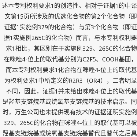
1
1
述本专利权利要求
的创造性。相对于证据
的中译
15
2
文第
页所涉及的优选化合物的第
个化合物（即
1
329
3
证据
实施例
的化合物）与第
个化合物（即证
1
265C
据
实施例
的化合物）而言，与本专利权利要
1
329
265C
求
相比，其区别在于实施例
、
的化合物
4-
C2F5
COOH
在咪唑
位上的取代基分别为
、
基团，
1
4-
而本专利权利要求
化合物在咪唑
位上的取代基
1
R2R3
OR4
为权利要求
中所定义的
（
），二者明显
1
4-
不同，因此，证据
并未给出咪唑
位上的取代基
是羟基支链烷基或烷氧基支链烷基的技术启示。同
时，万生公司也未提供现有技术的证据证明实施例
329
265C
4-
、
的化合物在咪唑
位上的取代基可以被
羟基支链烷基或烷氧基支链烷基替代且替代之后具