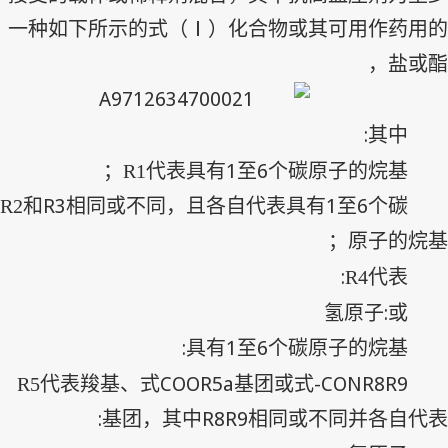
一种如下所示的式（Ⅰ）化合物或其可用作药用的
盐或酯，
:
其中
1
6
R1
代表具有
至
个碳原子的烷基；
R3
1
6
R2
和
相同或不同，且各自代表具有
至
个碳
原子的烷基；
:
R4
代表
:
氢原子
或
:
1
6
具有
至
个碳原子的烷基
COOR5a
-CONR8R9
R5
代表羧基、式
基团或式
:
R8R9
基团，其中
相同或不同并各自代表