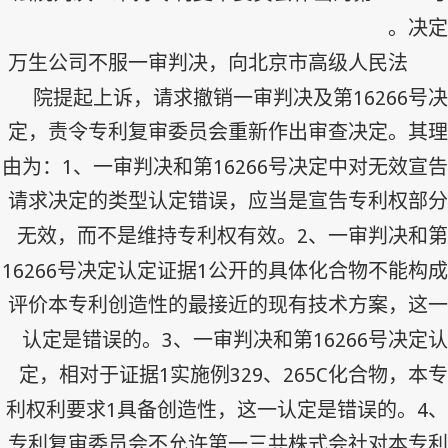
决定。
万生公司不服一审判决，向北京市高级人民法
16266
院提起上诉，请求撤销一审判决及第
号决
定，责令专利复审委员会重新作出审查决定。其理
1
16266
由为：
、一审判决和第
号决定中对无效宣告
请求决定的类型认定错误，应当是宣告专利权部分
2
无效，而不是维持专利权有效。
、一审判决和第
16266
1
号决定认定证据
公开的具体化合物不能构成
评价本专利创造性的最接近的现有技术方案，这一
3
16266
认定是错误的。
、一审判决和第
号决定认
1
329
265C
定，相对于证据
实施例
、
化合物，本专
1
4
利权利要求
具备创造性，这一认定是错误的。
、
专利复审委员会不允许第一三共株式会社对本专利