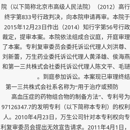
2012
院（以下简称北京市高级人民法院）（
）高行
833
终字第
号行政判决，向本院申请再审。本院于
2015
12
23
2014
56
年
月
日作出（
）知行字第
号行政
裁定，提审本案。本院依法组成合议庭，开庭审理
了本案。专利复审委员会委托诉讼代理人刘洪尊、
刘新蕾，万生药业委托诉讼代理人黄泽雄、侯海燕
和第一三共株式会社委托诉讼代理人陈文平、毛琎
到庭参加诉讼。本案现已审理终结。
第一三共株式会社系名称为“用于治疗或预防
高血压症的药物组合物的制备方法”、专利号为
97126347.7
的发明专利（以下简称本专利）的权利
2010
4
23
人。
年
月
日，万生公司针对本专利权向专
2011
4
1
利复审委员会提出无效宣告请求。
年
月
日，