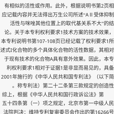
2
有相似的活性或作用。此外，根据说明书第
页相
A
应记载内容并无法得出万生公司所述“
Ⅱ受体抑制
活性与咪唑其他位置上的取代基关系不大”的结
1
论。关于本专利权利要求
技术方案的技术效果，
107-108
1
本专利说明书第
页已经记载了权利要求
所
I
述式
化合物的多个具体化合物的活性数据，其相对
A
于现有技术的化合物
具有意外效果。因此，本专
1
1
利权利要求
相对于证据
是非显而易见的，具备
2001
年施行的《中华人民共和国专利法》（以下简
称专利法）第二十二条第三款规定的创造性。
综上，根据《中华人民共和国行政诉讼法》第
五十四条第（一）项之规定，北京市第一中级人民
16266
法院判决：维持专利复审委员会作出的第
号