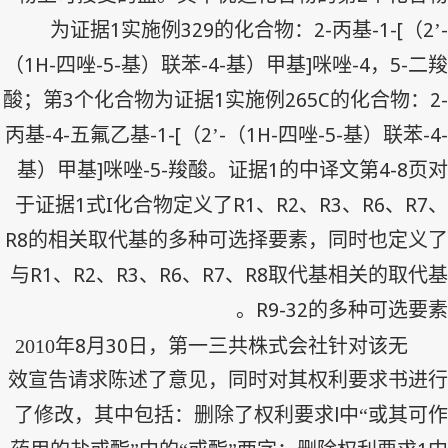
1
329
2-
-1-[
2
-
为证据
实施例
的化合物：
丙基
（
’
1H-
-5-
-4-
]
-4
5-
（
四唑
基）联苯
基）甲基
咪唑
，
二羧
3
1
265C
2-
酸；第
个化合物为证据
实施例
的化合物：
-4-
-1-[
2
-
1H-
-5-
-4-
丙基
五氟乙基
（
’
（
四唑
基）联苯
]
-5-
1
4-8
基）甲基
咪唑
羧酸。证据
的中译文第
页对
1
I
R1
R2
R3
R6
R7
于证据
式
化合物定义了
、
、
、
、
、
R8
的相关取代基的多种可选择要素，同时也定义了
R1
R2
R3
R6
R7
R8
与
、
、
、
、
、
取代基相关的取代基
R9-32
的多种可选要素。
8
30
2010
年
月
日，第一三共株式会社针对该无
效宣告请求陈述了意见，同时对其权利要求书进行
l
了修改，其中包括：删除了权利要求
中“或其可作