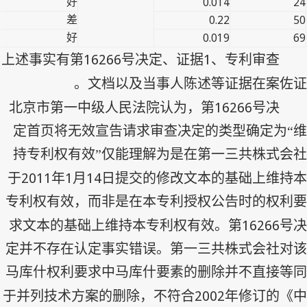
0.014
24
好
0.22
50
差
0.019
69
好
16266
1
上述事实有第
号决定、证据
、专利审查
文档以及当事人陈述等证据在案佐证。
16266
北京市第一中级人民法院认为，第
号决
定首页将无效宣告请求审查决定的类型确定为“维
持专利权有效”仅能理解为是在第一三共株式会社
2011
1
14
于
年
月
日提交的修改文本的基础上维持本
专利权有效，而非是在本专利授权公告时的权利要
16266
求文本的基础上维持本专利权有效。第
号决
定并不存在认定事实错误。第一三共株式会社对该
马库什权利要求中马库什要素的删除并不直接等同
2002
于并列技术方案的删除，不符合
年修订的《中