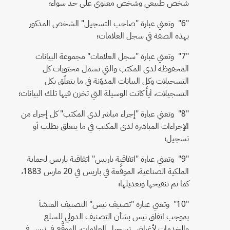
شخص طبيعي وشخص معنوي على حد سواء؛
"6" وتعني عبارة "صاحب التسجيل" الشخص المذكور
بهذه الصفة في سجل العلامات؛
"7" وتعني عبارة "سجل العلامات" مجموعة البيانات
المحفوظة لدى المكتب والتي تشمل محتويات كل
التسجيلات وكل البيانات المدوّنة في ما يتعلّق بكل
التسجيلات، أياً كانت الوسيلة التي تخزن فيها تلك البيانات؛
"8" وتعني عبارة "إجراء مباشر لدى المكتب" كل إجراء من
الإجراءات المباشرة لدى المكتب في ما يتعلق بطلب أو
تسجيل؛
"9" وتعني عبارة "اتفاقية باريس" اتفاقية باريس لحماية
الملكية الصناعية، الموقَّعة في باريس في 20 مارس 1883،
كما تم تنقيحها وتعديلها؛
"10" وتعني عبارة "تصنيف نيس" التصنيف المنشأ
بموجب اتفاق نيس بشأن التصنيف الدولي للسلع
والخدمات لأغراض تسجيل العلامات، الموقَّع في نيس في