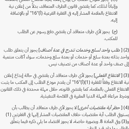
وإثباتاً لذلك، كما يقتضي قانون الطرف المتعاقد، بدلاً من إعلان نية
الانتفاع بالعلامة المشار إليه في الفقرة الفرعية (أ)"16" أو بالإضافة
إليه.
(ج) يجوز لأي طرف متعاقد أن يقتضي دفع رسوم عن الطلب
للمكتب.
(2) [
طلب واحد لسلع وخدمات تندرج في عدة أصناف
] يجوز أن يتعلق طلب
واحد بذاته بعدة سلع أو خدمات أو بعدة سلع وخدمات، سواء أكانت منتمية
إلى صنف واحد أو عدة أصناف من تصنيف نيس.
(3) [
الانتفاع الفعلي
] يجوز لأي طرف متعاقد أن يقتضي في حالة إيداع إعلان
نية الانتفاع وفقاً للفقرة (1)(أ)"16" أن يقدم مودع الطلب إلى المكتب ما يثبت
الانتفاع الفعلي بالعلامة، كما يقتضي قانونه، خلال مهلة محددة في ذلك القانون
وشرط مراعاة المهلة الدنيا المقررة في اللائحة التنفيذية.
(4) [
حظر أية مقتضيات أخرى
] لا يجوز لأي طرف متعاقد أن يطالب بأن
يستوفي الطلب أية مقتضيات خلاف المقتضيات المشار إليها في الفقرتين (1)
و(3) وفي المادة 8. وبصورة خاصة، لا يجوز اقتضاء ما يلي ذكره فيما يتعلّق
بالطلب ما دام قيد النظر: