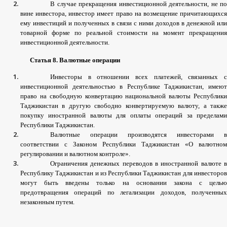
В
случае
прекращения
инвестиционной
деятельности
,
не
по
вине
инвестора
,
инвестор
имеет
право
на
возмещение
причитающихс
ему
инвестиций
и
полученных
в
связи
с
ними
доходов
в
денежной
или
товарной
форме
по
реальной
стоимости
на
момент
прекращения
инвестиционной
деятельности
.
Статья
8.
Валютные
операции
Инвесторы
в
отношении
всех
платежей
,
связанных
инвестиционной
деятельностью
в
Республике
Таджикистан
,
имею
право
на
свободную
конвертацию
национальной
валюты
Республик
Таджикистан
в
другую
свободно
конвертируемую
валюту
,
а
такж
покупку
иностранной
валюты
для
оплаты
операций
за
пределам
Республики
Таджикистан
.
Валютные
операции
производятся
инвесторами
в
соответствии
с
Законом
Республики
Таджикистан
«
О
валютном
регулировании
и
валютном
контроле
».
Ограничения
денежных
переводов
в
иностранной
валюте
Республику
Таджикистан
и
из
Республики
Таджикистан
для
инвесторо
могут
быть
введены
только
на
основании
закона
с
целью
предотвращения
операций
по
легализации
доходов
,
полученны
незаконным
путем
.