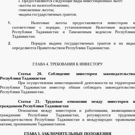
1.
Предоставляются
следующие
виды
инвестиционных
льгот
:
-
льготы
по
налогообложению
;
-
таможенные
льготы
;
-
выдача
государственных
грантов
.
Налоговые
льготы
предоставляются
инвесторам
в
соответствии
с
порядке
,
установленным
Налоговым
кодексо
Республики
Таджикистан
и
Таможенным
кодексом
Республик
Таджикистан
.
Порядок
выдачи
государственных
грантов
и
их
виды
определяются
Правительством
Республики
Таджикистан
.
ГЛАВА
4.
ТРЕБОВАНИЯ
К
ИНВЕСТОРУ
Статья
20.
Соблюдение
инвестором
законодательства
Республики
Таджикистан
При
осуществлении
инвестиционной
деятельности
на
территори
Республики
Таджикистан
инвестор
обязан
соблюдать
законодательств
Республики
Таджикистан
.
Статья
21.
Трудовые
отношения
между
инвестором
гражданами
Республики
Таджикистан
Отношения
между
инвестором
и
работниками
,
являющимис
гражданами
Республики
Таджикистан
,
регулируются
трудовым
законодательством
Республики
Таджикистан
и
международно
-
правовым
актами
,
признанными
Таджикистаном
.
ГЛАВА
5.
ЗАКЛЮЧИТЕЛЬНЫЕ
ПОЛОЖЕНИЯ