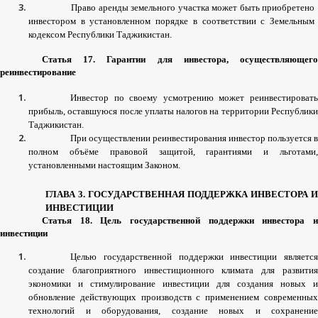
Право
аренды
земельного
участка
может
быть
приобретено
инвестором
в
установленном
порядке
в
соответствии
с
Земельным
кодексом
Республики
Таджикистан
.
Статья
17.
Гарантии
для
инвестора
,
осуществляющег
реинвестирование
Инвестор
по
своему
усмотрению
может
реинвестироват
прибыль
,
оставшуюся
после
уплаты
налогов
на
территории
Республик
Таджикистан
.
При
осуществлении
реинвестирования
инвестор
пользуется
в
полном
объёме
правовой
защитой
,
гарантиями
и
льготами
установленными
настоящим
Законом
.
ГЛАВА
3.
ГОСУДАРСТВЕННАЯ
ПОДДЕРЖКА
ИНВЕСТОРА
И
ИНВЕСТИЦИИ
Статья
18.
Цель
государственной
поддержки
инвестора
инвестиции
Целью
государственной
поддержки
инвестиции
является
создание
благоприятного
инвестиционного
климата
для
развити
экономики
и
стимулирование
инвестиции
для
создания
новых
и
обновление
действующих
производств
с
применением
современны
технологий
и
оборудования
,
создание
новых
и
сохранение