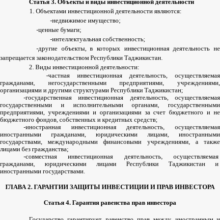
Статья
3.
Объекты
и
виды
инвестиционной
деятельности
1.
Объектами
инвестиционной
деятельности
являются
:
-
недвижимое
имущество
;
-
ценные
бумаги
;
-
интеллектуальная
собственность
;
-
другие
объекты
,
в
которых
инвестиционная
деятельность
н
запрещается
законодательством
Республики
Таджикистан
.
2.
Виды
инвестиционной
деятельности
:
-
частная
инвестиционная
деятельность
,
осуществляема
гражданами
,
негосударственными
предприятиями
,
учреждениями
организациями
и
другими
структурами
Республики
Таджикистан
;
-
государственная
инвестиционная
деятельность
,
осуществляема
государственными
и
исполнительными
органами
,
государственными
предприятиями
,
учреждениями
и
организациями
за
счет
бюджетного
и
не
бюджетного
фондов
,
собственных
и
кредитных
средств
;
-
иностранная
инвестиционная
деятельность
,
осуществляема
иностранными
гражданами
,
юридическими
лицами
,
иностранными
государствами
,
международными
финансовыми
учреждениями
,
а
такж
лицами
без
гражданства
;
-
совместная
инвестиционная
деятельность
,
осуществляемая
гражданами
,
юридическими
лицами
Республики
Таджикистан
и
иностранными
государствами
.
ГЛАВА
2.
ГАРАНТИИ
ЗАЩИТЫ
ИНВЕСТИЦИИ
И
ПРАВ
ИНВЕСТОРА
Статья
4.
Гарантия
равенства
прав
инвестора
Государство
гарантирует
равенство
прав
между
иностранным