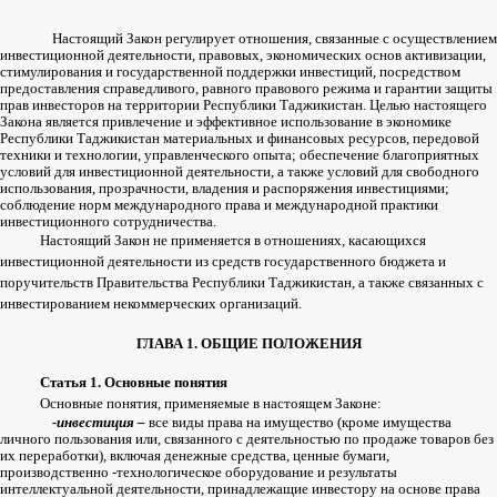
Настоящий
Закон
регулирует
отношения
,
связанные
с
осуществлением
инвестиционной
деятельности
,
правовых
,
экономических
основ
активизации
,
стимулирования
и
государственной
поддержки
инвестиций
,
посредством
предоставления
справедливого
,
равного
правового
режима
и
гарантии
защиты
прав
инвесторов
на
территории
Республики
Таджикистан
.
Целью
настоящего
Закона
является
привлечение
и
эффективное
использование
в
экономике
Республики
Таджикистан
материальных
и
финансовых
ресурсов
,
передовой
техники
и
технологии
,
управленческого
опыта
;
обеспечение
благоприятных
условий
для
инвестиционной
деятельности
,
а
также
условий
для
свободного
использования
,
прозрачности
,
владения
и
распоряжения
инвестициями
;
соблюдение
норм
международного
права
и
международной
практики
инвестиционного
сотрудничества
.
Настоящий
Закон
не
применяется
в
отношениях
,
касающихся
инвестиционной
деятельности
из
средств
государственного
бюджета
и
поручительств
Правительства
Республики
Таджикистан
,
а
также
связанных
с
инвестированием
некоммерческих
организаций
.
ГЛАВА
1.
ОБЩИЕ
ПОЛОЖЕНИЯ
Статья
1.
Основные
понятия
Основные
понятия
,
применяемые
в
настоящем
Законе
:
-
инвестиция
–
все
виды
права
на
имущество
(
кроме
имущества
личного
пользования
или
,
связанного
с
деятельностью
по
продаже
товаров
без
их
переработки
),
включая
денежные
средства
,
ценные
бумаги
,
производственно
-
технологическое
оборудование
и
результаты
интеллектуальной
деятельности
,
принадлежащие
инвестору
на
основе
права