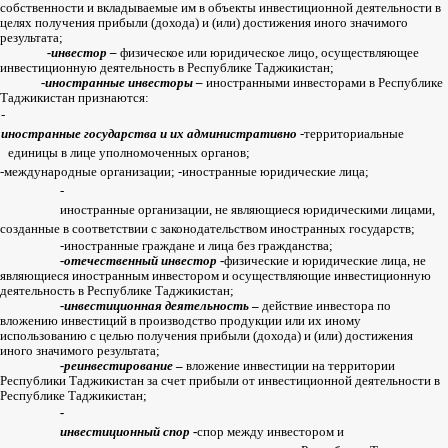
собственности
и
вкладываемые
им
в
объекты
инвестиционной
деятельности
в
целях
получения
прибыли
(
дохода
)
и
(
или
)
достижения
иного
значимого
результата
;
-
инвестор
–
физическое
или
юридическое
лицо
,
осуществляющее
инвестиционную
деятельность
в
Республике
Таджикистан
;
-
иностранные
инвесторы
–
иностранными
инвесторами
в
Республике
Таджикистан
признаются
:
-
иностранные
государства
и
их
административно
-
территориальные
единицы
в
лице
уполномоченных
органов
;
-
международные
организации
;
-
иностранные
юридические
лица
;
-
иностранные
организации
,
не
являющиеся
юридическими
лицами
,
созданные
в
соответствии
с
законодательством
иностранных
государств
;
-
иностранные
граждане
и
лица
без
гражданства
;
-
отечественный
инвестор
-
физические
и
юридические
лица
,
не
являющиеся
иностранным
инвестором
и
осуществляющие
инвестиционную
деятельность
в
Республике
Таджикистан
;
-
инвестиционная
деятельность
–
действие
инвестора
по
вложению
инвестиций
в
производство
продукции
или
их
иному
использованию
с
целью
получения
прибыли
(
дохода
)
и
(
или
)
достижения
иного
значимого
результата
;
-
реинвестирование
–
вложение
инвестиции
на
территории
Республики
Таджикистан
за
счет
прибыли
от
инвестиционной
деятельности
в
Республике
Таджикистан
;
-
инвестиционный
спор
-
спор
между
инвестором
и