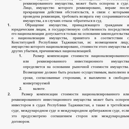
реквизированного
имущества
,
может
быть
оспорена
в
суде
Лицо
,
имущество
которого
реквизировано
,
вправе
посл
прекращения
действия
обстоятельств
,
в
связи
с
которыми
проведена
реквизиция
,
требовать
возврата
ему
сохранившегос
имущества
,
а
в
случаях
отказа
-
обратиться
в
суд
.
Обращение
имущества
,
принадлежащего
гражданам
и
юридическим
лицам
,
в
государственную
собственность
посредство
его
национализации
допускается
только
на
основании
законодательств
о
национализации
имущества
,
принятого
в
соответствии
Конституцией
Республики
Таджикистан
,
ис
возмещением
лицу
,
имущество
которого
национализировано
,
стоимости
этого
имущества
других
убытков
,
причиняемых
национализацией
.
Размер
компенсации
стоимости
национализированного
или
реквизированного
инвестиционного
имущества
определяется
на
основании
рыночной
стоимости
имущества
Возмещение
должно
быть
реально
осуществимым
,
выполнено
в
сроки
,
согласованные
сторонами
,
и
выплачено
в
свободн
конвертируемой
валюте
.
Размер
компенсации
стоимости
национализированного
или
реквизированного
инвестиционного
имущества
может
быть
оспоре
инвестором
в
судах
Республики
Таджикистан
,
а
также
в
третейском
суде
,
международном
суде
и
международном
арбитражном
суде
,
есл
это
предусмотрено
соглашением
сторон
или
международны
договором
.