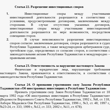
Статья
22.
Разрешение
инвестиционных
споров
Инвестиционные
споры
между
участниками
инвестиционной
деятельности
разрешаются
в
соответствии
с
условиями
,
предусмотренными
договорами
,
заключенными
между
сторонами
.
В
случае
отсутствия
указанных
договоров
инвестиционные
споры
между
участниками
инвестиционной
деятельности
разрешаются
по
мере
возможности
,
посредством
совещания
сторон
.
В
случае
невозможности
разрешения
инвестиционных
споров
согласно
заключенным
договорам
,
споры
разрешаются
в
суда
Республики
Таджикистан
,
а
также
международном
арбитражном
суде
,
третейском
суде
,
определяемых
со
согласию
сторон
,
в
соответствии
с
законодательными
актами
Республики
Таджикистан
и
международно
–
правовыми
актами
.
Статья
23.
Ответственность
за
нарушение
настоящего
Закона
Физические
и
юридические
лица
,
нарушающие
требовани
настоящего
Закона
,
привлекаются
к
ответственности
,
в
соответствии
с
законодательством
Республики
Таджикистан
.
Статья
24.
О
признании
утратившим
силу
Закона
Республик
Таджикистан
«
Об
иностранных
инвестициях
в
Республике
Таджикистан
»
Признать
утратившим
силу
Закон
Республики
Таджикистан
от
1
марта
1992
года
«
Об
иностранных
инвестициях
в
Республике
Таджикистан
»
(
Ведомости
Верховного
Совета
Республики
Таджикистан
, 1992
г
.,
№
8,
ст
. 118;
Ахбори
Маджлиси
Оли
Республики
Таджикистан
, 1996
г
.,
№
3,
ст
. 48; 1997
г
.,
№
23-24,
ст
. 333; 1999
г
.,
№
12,
ст
. 333; 2002
г
.,
№
11,
ст
. 678).