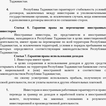
Таджикистан
.
Республика
Таджикистан
гарантирует
стабильность
условий
договоров
,
заключенных
между
инвесторами
и
уполномоченным
государственными
органами
,
за
исключением
случаев
,
когда
изменени
и
дополнения
в
договоры
вносятся
по
соглашению
сторон
.
Статья
6.
Гарантия
права
на
перемещение
иностранны
инвесторов
Иностранные
инвесторы
,
их
представители
и
иностранны
работники
,
находящиеся
в
Республике
Таджикистан
в
целях
инвестиционно
деятельности
,
имеют
право
на
перемещение
по
всей
территории
Республики
Таджикистан
,
за
исключением
территорий
,
условия
и
порядок
пребывания
на
которых
определяются
соответствующим
законодательством
Республики
Таджикистан
.
Статья
7.
Гарантии
права
использования
доходов
1.
Инвесторы
имеют
право
:
-
в
целях
сохранения
и
использования
доходов
и
других
средств
открывать
в
банках
на
территории
Республики
Таджикистан
банковские
счета
в
национальной
и
(
или
)
иностранной
валюте
в
соответствии
с
законодательством
Республики
Таджикистан
;
-
по
своему
усмотрению
использовать
прибыль
,
полученную
о
своей
деятельности
,
после
уплаты
налогов
и
других
обязательных
платежей
.
Инвесторам
и
иностранным
работникам
гарантируется
право
перевода
за
границу
их
доходов
и
заработной
платы
в
иностранно
валюте
,
полученных
на
законных
основаниях
в
результат
инвестиционной
и
производственной
деятельности
.