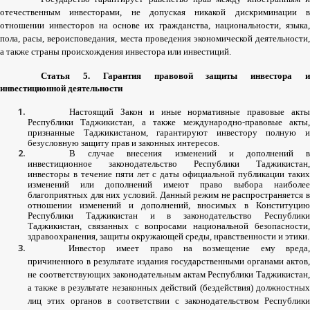
отечественным
инвесторами
,
не
допуская
никакой
дискриминации
отношении
инвесторов
на
основе
их
гражданства
,
национальности
,
языка
,
пола
,
расы
,
вероисповедания
,
места
проведения
экономической
деятельности
а
также
страны
происхождения
инвестора
или
инвестиций
.
Статья
5.
Гарантия
правовой
защиты
инвестора
инвестиционной
деятельности
Настоящий
Закон
и
иные
нормативные
правовые
акт
Республики
Таджикистан
,
а
также
международно
-
правовые
акты
признанные
Таджикистаном
,
гарантируют
инвестору
полную
безусловную
защиту
прав
и
законных
интересов
.
В
случае
внесения
изменений
и
дополнений
инвестиционное
законодательство
Республики
Таджикистан
,
инвесторы
в
течение
пяти
лет
с
даты
официальной
публикации
таки
изменений
или
дополнений
имеют
право
выбора
наиболее
благоприятных
для
них
условий
.
Данный
режим
не
распространяется
в
отношении
изменений
и
дополнений
,
вносимых
в
Конституци
Республики
Таджикистан
и
в
законодательство
Республик
Таджикистан
,
связанных
с
вопросами
национальной
безопасности
здравоохранения
,
защиты
окружающей
среды
,
нравственности
и
этики
.
Инвестор
имеет
право
на
возмещение
ему
вреда
причиненного
в
результате
издания
государственными
органами
актов
,
не
соответствующих
законодательным
актам
Республики
Таджикистан
а
также
в
результате
незаконных
действий
(
бездействия
)
должностны
лиц
этих
органов
в
соответствии
с
законодательством
Республики