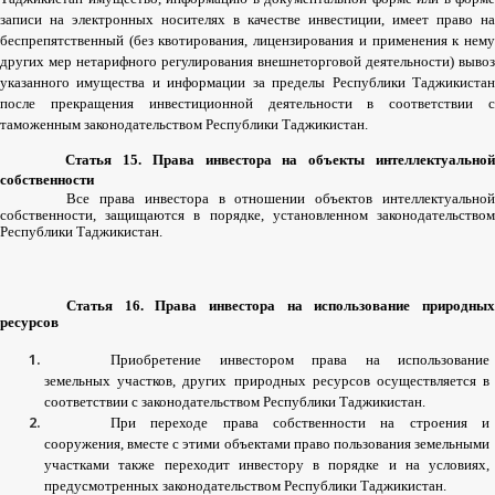
записи
на
электронных
носителях
в
качестве
инвестиции
,
имеет
право
на
беспрепятственный
(
без
квотирования
,
лицензирования
и
применения
к
нем
других
мер
нетарифного
регулирования
внешнеторговой
деятельности
)
вывоз
указанного
имущества
и
информации
за
пределы
Республики
Таджикиста
после
прекращения
инвестиционной
деятельности
в
соответствии
таможенным
законодательством
Республики
Таджикистан
.
Статья
15.
Права
инвестора
на
объекты
интеллектуально
собственности
Все
права
инвестора
в
отношении
объектов
интеллектуально
собственности
,
защищаются
в
порядке
,
установленном
законодательство
Республики
Таджикистан
.
Статья
16.
Права
инвестора
на
использование
природны
ресурсов
Приобретение
инвестором
права
на
использование
земельных
участков
,
других
природных
ресурсов
осуществляется
в
соответствии
с
законодательством
Республики
Таджикистан
.
При
переходе
права
собственности
на
строения
и
сооружения
,
вместе
с
этими
объектами
право
пользования
земельными
участками
также
переходит
инвестору
в
порядке
и
на
условиях
,
предусмотренных
законодательством
Республики
Таджикистан
.