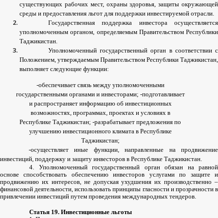
существующих
рабочих
мест
,
охраны
здоровья
,
защиты
окружающе
среды
и
предоставления
льгот
для
поддержки
инвестируемой
отрасли
.
Государственная
поддержка
инвестора
осуществляетс
уполномоченным
органом
,
определяемым
Правительством
Республики
Таджикистан
.
Уполномоченный
государственный
орган
в
соответствии
Положением
,
утверждаемым
Правительством
Республики
Таджикистан
,
выполняет
следующие
функции
:
-
обеспечивает
связь
между
уполномоченными
государственными
органами
и
инвесторами
; -
подготавливает
и
распространяет
информацию
об
инвестиционных
возможностях
,
программах
,
проектах
и
условиях
в
Республике
Таджикистан
; -
разрабатывает
предложения
по
улучшению
инвестиционного
климата
в
Республике
Таджикистан
;
-
осуществляет
иные
функции
,
направленные
на
продвижени
инвестиций
,
поддержку
и
защиту
инвесторов
в
Республике
Таджикистан
.
4.
Уполномоченный
государственный
орган
обязан
на
равной
основе
способствовать
обеспечению
инвесторов
услугами
по
защите
продвижению
их
интересов
,
не
допуская
ухудшения
их
производственно
–
финансовой
деятельности
,
использовать
принципы
гласности
и
прозрачности
привлечении
инвестиций
путем
проведения
международных
тендеров
.
Статья
19.
Инвестиционные
льготы