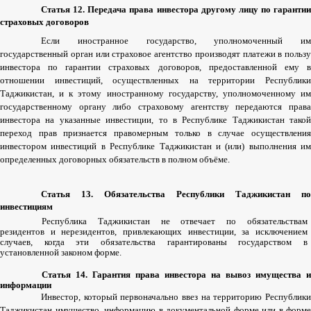
Статья
12.
Передача
права
инвестора
другому
лицу
по
гарантии
страховых
договоров
Если
иностранное
государство
,
уполномоченный
им
государственный
орган
или
страховое
агентство
производят
платежи
в
пользу
инвестора
по
гарантии
страховых
договоров
,
предоставленной
ему
отношении
инвестиций
,
осуществленных
на
территории
Республик
Таджикистан
,
и
к
этому
иностранному
государству
,
уполномоченному
и
государственному
органу
либо
страховому
агентству
передаются
прав
инвестора
на
указанные
инвестиции
,
то
в
Республике
Таджикистан
такой
переход
прав
признается
правомерным
только
в
случае
осуществлени
инвестором
инвестиций
в
Республике
Таджикистан
и
(
или
)
выполнения
им
определенных
договорных
обязательств
в
полном
объёме
.
Статья
13.
Обязательства
Республики
Таджикистан
по
инвестициям
Республика
Таджикистан
не
отвечает
по
обязательствам
резидентов
и
нерезидентов
,
привлекающих
инвестиции
,
за
исключением
случаев
,
когда
эти
обязательства
гарантированы
государством
в
установленной
законом
форме
.
Статья
14.
Гарантия
права
инвестора
на
вывоз
имущества
и
информации
Инвестор
,
который
первоначально
ввез
на
территорию
Республик
Таджикистан
имущество
,
информацию
в
документальной
форме
или
в
форме