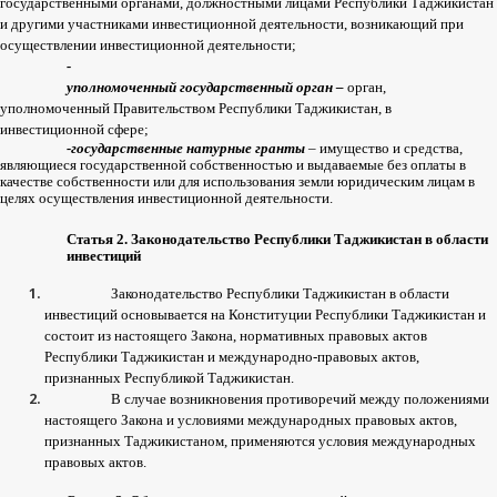
государственными
органами
,
должностными
лицами
Республики
Таджикистан
и
другими
участниками
инвестиционной
деятельности
,
возникающий
при
осуществлении
инвестиционной
деятельности
;
-
уполномоченный
государственный
орган
–
орган
,
уполномоченный
Правительством
Республики
Таджикистан
,
в
инвестиционной
сфере
;
-
государственные
натурные
гранты
–
имущество
и
средства
,
являющиеся
государственной
собственностью
и
выдаваемые
без
оплаты
в
качестве
собственности
или
для
использования
земли
юридическим
лицам
в
целях
осуществления
инвестиционной
деятельности
.
Статья
2.
Законодательство
Республики
Таджикистан
в
области
инвестиций
Законодательство
Республики
Таджикистан
в
области
инвестиций
основывается
на
Конституции
Республики
Таджикистан
и
состоит
из
настоящего
Закона
,
нормативных
правовых
актов
Республики
Таджикистан
и
международно
-
правовых
актов
,
признанных
Республикой
Таджикистан
.
В
случае
возникновения
противоречий
между
положениями
настоящего
Закона
и
условиями
международных
правовых
актов
,
признанных
Таджикистаном
,
применяются
условия
международных
правовых
актов
.