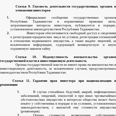
Статья
9.
Гласность
деятельности
государственных
органов
отношении
инвесторов
Официальные
сообщения
государственных
органо
Республики
Таджикистан
и
нормативные
правовые
акты
,
затрагивающие
интересы
инвесторов
,
публикуются
в
порядке
установленном
законодательством
Республики
Таджикистан
.
Инвесторам
обеспечивается
свободный
доступ
к
сведениям
о
регистрации
юридических
лиц
и
их
уставов
,
регистрации
соглашений
в
отношении
недвижимого
имущества
,
а
также
выдаче
лицензий
,
за
исключением
информации
,
содержащей
коммерческую
и
ину
охраняемую
законом
тайну
.
Статья
10.
Недопустимость
вмешательства
органов
государственной
власти
в
инвестиционную
деятельность
Органы
государственной
власти
не
имеют
права
на
вмешательство
в
инвестиционную
деятельность
,
за
исключением
случаев
,
предусмотренны
законодательством
Республики
Таджикистан
.
Статья
11.
Гарантии
прав
инвестора
при
национализации
реквизиции
В
случае
стихийных
бедствий
,
аварий
,
инфекционны
заболеваний
,
эпидемий
,
эпизоотий
и
при
иных
чрезвычайны
обстоятельствах
имущество
в
интересах
общества
может
быт
изъято
у
собственника
в
порядке
и
на
условиях
,
установленных
законодательством
,
с
выплатой
ему
стоимости
имущества
(
реквизиция
).
Оценка
стоимости
,
возмещаемая
собственник