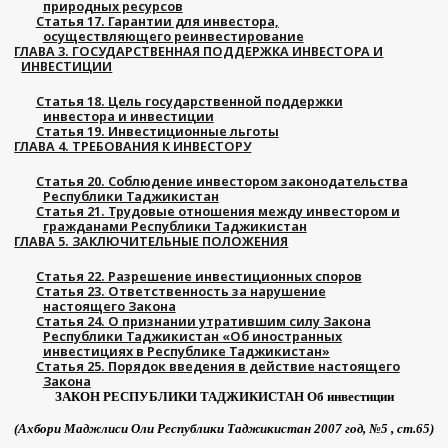
природных ресурсов
Статья 17. Гарантии для инвестора,
осуществляющего реинвестирование
ГЛАВА 3. ГОСУДАРСТВЕННАЯ ПОДДЕРЖКА ИНВЕСТОРА И
ИНВЕСТИЦИИ
Статья 18. Цель государственной поддержки
инвестора и инвестиции
Статья 19. Инвестиционные льготы
ГЛАВА 4. ТРЕБОВАНИЯ К ИНВЕСТОРУ
Статья 20. Соблюдение инвестором законодательства
Республики Таджикистан
Статья 21. Трудовые отношения между инвестором и
гражданами Республики Таджикистан
ГЛАВА 5. ЗАКЛЮЧИТЕЛЬНЫЕ ПОЛОЖЕНИЯ
Статья 22. Разрешение инвестиционных споров
Статья 23. Ответственность за нарушение
настоящего Закона
Статья 24. О признании утратившим силу Закона
Республики Таджикистан «Об иностранных
инвестициях в Республике Таджикистан»
Статья 25. Порядок введения в действие настоящего
Закона
ЗАКОН
РЕСПУБЛИКИ
ТАДЖИКИСТАН
Об
инвестиции
(
Ахбори
Маджлиси
Оли
Республики
Таджикистан
2007
год
,
№
5 ,
ст
.65)