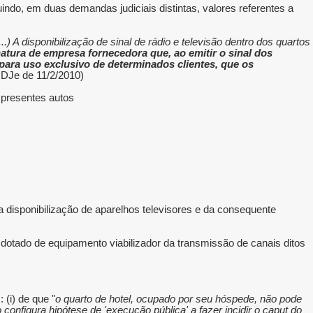
indo, em duas demandas judiciais distintas, valores referentes a
...) A disponibilização de sinal de rádio e televisão dentro dos quartos
natura de empresa fornecedora que, ao emitir o sinal dos
para uso exclusivo de determinados clientes, que os
DJe de 11/2/2010).
 presentes autos.
da disponibilização de aparelhos televisores e da consequente
r dotado de equipamento viabilizador da transmissão de canais ditos
 (i) de que "
o quarto de hotel, ocupado por seu hóspede, não pode
configura hipótese de 'execução pública' a fazer incidir o caput do