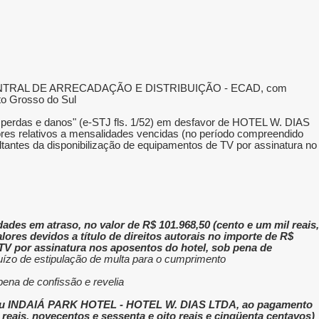
IO CENTRAL DE ARRECADAÇÃO E DISTRIBUIÇÃO - ECAD, com
to Grosso do Sul.
c perdas e danos" (e-STJ fls. 1/52) em desfavor de HOTEL W. DIAS
res relativos a mensalidades vencidas (no período compreendido
ultantes da disponibilização de equipamentos de TV por assinatura no
es em atraso, no valor de R$ 101.968,50 (cento e um mil reais,
lores devidos a título de direitos autorais no importe de R$
e TV por assinatura nos aposentos do hotel, sob pena de
uízo de estipulação de multa para o cumprimento;
ena de confissão e revelia;
o Réu INDAIÁ PARK HOTEL - HOTEL W. DIAS LTDA, ao pagamento
reais, novecentos e sessenta e oito reais e cinqüenta centavos)