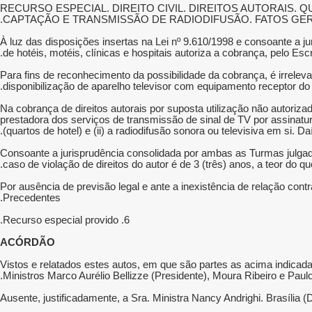
RECURSO ESPECIAL. DIREITO CIVIL. DIREITOS AUTORAIS. Q
CAPTAÇÃO E TRANSMISSÃO DE RADIODIFUSÃO. FATOS GER
1. À luz das disposições insertas na Lei nº 9.610/1998 e consoante a 
de hotéis, motéis, clínicas e hospitais autoriza a cobrança, pelo Esc
2. Para fins de reconhecimento da possibilidade da cobrança, é irrel
disponibilização de aparelho televisor com equipamento receptor do 
3. Na cobrança de direitos autorais por suposta utilização não autor
prestadora dos serviços de transmissão de sinal de TV por assinatura
.
(quartos de hotel) e (ii) a radiodifusão sonora ou televisiva em si. 
4. Consoante a jurisprudência consolidada por ambas as Turmas julgad
caso de violação de direitos do autor é de 3 (três) anos, a teor do que
5. Por ausência de previsão legal e ante a inexistência de relação 
Precedentes.
6. Recurso especial provido.
ACÓRDÃO
Vistos e relatados estes autos, em que são partes as acima indicada
Ministros Marco Aurélio Bellizze (Presidente), Moura Ribeiro e Paul
Ausente, justificadamente, a Sra. Ministra Nancy Andrighi. Brasília