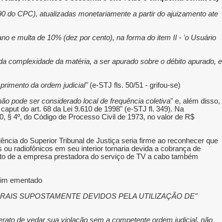
90 do CPC), atualizadas monetariamente a partir do ajuizamento ate
no e multa de 10% (dez por cento), na forma do item II - 'o Usuário
a complexidade da matéria, a ser apurado sobre o débito apurado, e
mprimento da ordem judicial"
(e-STJ fls. 50/51 - grifou-se).
ão pode ser considerado local de frequência coletiva
" e, além disso,
caput do art. 68 da Lei 9.610 de 1998" (e-STJ fl. 349). Na
 § 4º, do Código de Processo Civil de 1973, no valor de R$
dência do Superior Tribunal de Justiça seria firme ao reconhecer que
es ou radiofônicos em seu interior tornaria devida a cobrança de
elo fato de a empresa prestadora do serviço de TV a cabo também
sim ementado:
ORAIS SUPOSTAMENTE DEVIDOS PELA UTILIZAÇÃO DE
iderato de vedar sua violação sem a competente ordem judicial, não