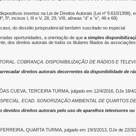
 dispositivos insertos na Lei de Direitos Autorais (Lei nº 9.610/1998
, incisos I, III e V, 28, 29, VIII, alíneas "d" e "e", 46 e 68).
 caso, do dissídio jurisprudencial também suscitado no especial.
teradas oportunidades, a orientação de que
a simples disponibilizaç
nte, dos direitos autorais de todos os titulares filiados às associaçõe