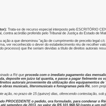
or):
Trata-se de recurso especial interposto pelo ESCRITÓR
eral, contra acórdão proferido pelo Tribunal de Justiça do Estado de Ma
ou ação a que denominou "ação de cumprimento de preceito legal c/
 ver reconhecido o dever do estabelecimento réu de recolher valo
 processo) que lhe seriam devidas a título de direitos autorais res
rminado a Ré que
proceda com o imediato pagamento das mensalidad
a, deposite em juízo tal quantia, e passe a pagar fielmente os va
 direitos autorais proveniente da utilização dos equipamentos d
 obras musicais, líteromusicais e fonogramas pela Ré
, sem prej
e ação, no prazo de 15 (quinze) dias, oferecendo contestação, sob p
a julgado PROCEDENTE o pedido, ora formulado, para condenar 
até setembro de 2013, no valor de R$ 101.968,50 (cento e um mil 