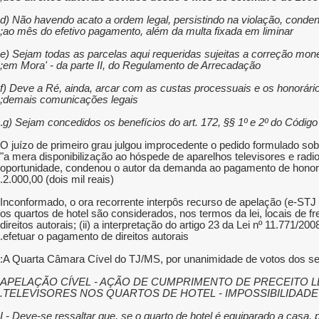
d) Não havendo acato a ordem legal, persistindo na violação, conde
ao mês do efetivo pagamento, além da multa fixada em liminar;
e) Sejam todas as parcelas aqui requeridas sujeitas a correção monet
em Mora' - da parte II, do Regulamento de Arrecadação;
f) Deve a Ré, ainda, arcar com as custas processuais e os honorári
demais comunicações legais;
g) Sejam concedidos os benefícios do art. 172, §§ 1º e 2º do Código 
O juízo de primeiro grau julgou improcedente o pedido formulado so
"a mera disponibilização ao hóspede de aparelhos televisores e radiof
oportunidade, condenou o autor da demanda ao pagamento de honorári
2.000,00 (dois mil reais).
Inconformado, o ora recorrente interpôs recurso de apelação (e-STJ f
os quartos de hotel são considerados, nos termos da lei, locais de fr
direitos autorais; (ii) a interpretação do artigo 23 da Lei nº 11.771/
efetuar o pagamento de direitos autorais.
A Quarta Câmara Cível do TJ/MS, por unanimidade de votos dos seu
"APELAÇÃO CÍVEL - AÇÃO DE CUMPRIMENTO DE PRECEITO 
TELEVISORES NOS QUARTOS DE HOTEL - IMPOSSIBILIDADE
I - Deve-se ressaltar que, se o quarto de hotel é equiparado a casa,