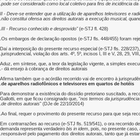
pode ser considerado como local coletivo para fins de incidência da c
II - Deve-se entender que a utilização de aparelhos televisores e ra
não constitui ofensa aos direitos autorais a execução musical, quand
III - Recurso conhecido e desprovido"
(e-STJ fl. 428).
Os embargos de declaração opostos (e-STJ fls. 448/455) foram rejei
Daí a interposição do presente recurso especial (e-STJ fls. 228/237),
jurisprudencial, violação dos arts. 4º, 5º, incisos I, III e V, 28, 29, VI
Aduz, em síntese, que, a teor da legislação vigente, a simples exec
- dá ensejo à cobrança de direitos autorais.
Afirma também que o acórdão recorrido vai de encontro à jurisprudên
.
de aparelhos radiofônicos e televisores em quartos de hotéis
Para demonstrar a existência do dissídio pretoriano suscitado, a re
Gallotti, em que ficou consignado que, "
nos termos da jurisprudência
de direitos autorais
" (DJe de 22/10/2014).
Ao final, requer o provimento do presente recurso para que seja re
Em contrarrazões ao recurso (e-STJ fls. 519/541), o ora recorrido 
demanda representa verdadeiro
bis in idem
, pois, no presente cas
responsável pelo pagamento dos direitos autorais, tanto que já est