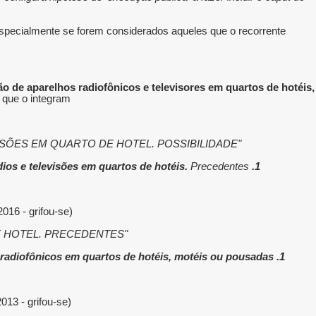
), especialmente se forem considerados aqueles que o recorrente
ão de aparelhos radiofônicos e televisores em quartos de hotéis,
s que o integram.
"AGRAVO REGIMENTAL NO RECURSO ESPECIAL. DIREITO AUTORAL. COBRANÇA. DISPONIBILIZAÇÃO DE RÁDIOS E TELEVISÕES EM QUARTO DE HOTEL. POSSIBILIDADE.
Precedentes.
1. A jurisprudência da Segunda Seção é firme quanto ao dever de arrecadar direitos autorais decorrentes da disponibilidade de rádios e televisões em quartos de hotéis.
(AgRg no REsp nº 1.573.613/SP, Rel. Ministro RICARDO VILLAS BÔAS CUEVA, TERCEIRA TURMA, julgado em 12/4/2016, DJe 18/4/2016 - grifou-se).
"DIREITOS AUTORAIS. AGRAVO REGIMENTAL NO RECURSO ESPECIAL. ECAD. SONORIZAÇÃO AMBIENTAL DE QUARTOS DE HOTEL. PRECEDENTES.
1. A Segunda Seção do STJ consolidou o entendimento de que são devidos direitos autorais pelo uso de aparelhos televisores ou radiofônicos em quartos de hotéis, motéis ou pousadas.
(AgRg no REsp nº 1.310.207/RS, Rel. Ministro ANTONIO CARLOS FERREIRA, QUARTA TURMA, julgado em 19/3/2013, DJe de 22/3/2013 - grifou-se).