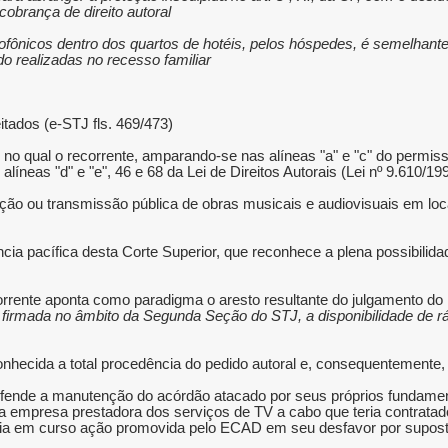
obrança de direito autoral.
diofônicos dentro dos quartos de hotéis, pelos hóspedes, é semelhante
o realizadas no recesso familiar.
tados (e-STJ fls. 469/473).
 no qual o recorrente, amparando-se nas alíneas "a" e "c" do permissi
II, alíneas "d" e "e", 46 e 68 da Lei de Direitos Autorais (Lei nº 9.610/199
ução ou transmissão pública de obras musicais e audiovisuais em loc
cia pacífica desta Corte Superior, que reconhece a plena possibilida
corrente aponta como paradigma o aresto resultante do julgamento do 
 firmada no âmbito da Segunda Seção do STJ, a disponibilidade de rá
conhecida a total procedência do pedido autoral e, consequentemente
defende a manutenção do acórdão atacado por seus próprios fundamen
o, a empresa prestadora dos serviços de TV a cabo que teria co
aria em curso ação promovida pelo ECAD em seu desfavor por suposta 