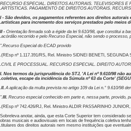
"RECURSO ESPECIAL. DIREITOS AUTORAIS. TELEVISORES
ARTÍSTICAS. PAGAMENTO DE DIREITOS AUTORAIS. RECURS
I - São devidos, os pagamentos referentes aos direitos autorais
artísticas para incremento dos serviços prestados pelo meios 
II -
Orientação firmada sob a égide da lei 9.610/98, que constitui a ba
acórdão recorrido e pelo Recurso Especial, não sendo o processo, po
Recurso Especial do ECAD provido."
I. Nos termos da jurisprudência do STJ, 'A Lei nº 9.610/98 não a
coletiva, escape da incidência da Súmula nº 63 da Corte' (
II.
A aplicação da multa prevista no artigo 109 da Lei n.° 9.610/98 de
III.
Recurso especial conhecido em parte e, nessa parte, provido, par
Sobreleva anotar, ainda, que esta Corte Superior tem considerado s
obras musicais e audiovisuais em locais de frequência coletiva tenha 
titulares dos direitos autorais nem mesmo instituições que eventua