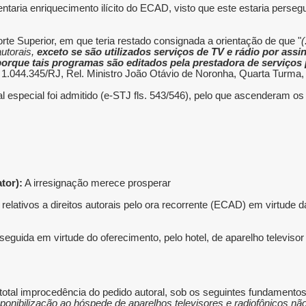
taria enriquecimento ilícito do ECAD, visto que este estaria persegu
te Superior, em que teria restado consignada a orientação de que "
(
autorais,
exceto se são utilizados serviços de TV e rádio por assi
orque tais programas são editados pela prestadora de serviços 
 1.044.345/RJ, Rel. Ministro João Otávio de Noronha, Quarta Turma, 
 especial foi admitido (e-STJ fls. 543/546), pelo que ascenderam os
or):
A irresignação merece prosperar.
 relativos a direitos autorais pelo ora recorrente (ECAD) em virtude 
seguida em virtude do oferecimento, pelo hotel, de aparelho televiso
 total improcedência do pedido autoral, sob os seguintes fundamentos:
ponibilização ao hóspede de aparelhos televisores e radiofônicos não 