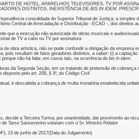
UARTO DE HOTEL. APARELHOS TELEVISORES. TV POR ASSINATU
ADORES DISTINTOS. INEXISTÊNCIA DE
BIS IN IDEM
. PRESCR
jurisprudência consolidada do Superior Tribunal de Justiça, a simples 
ritório Central de Arrecadação e Distribuição - ECAD -, dos direitos au
evante que a execução não autorizada de obras musicais e audiovisuais
sinal de TV a cabo ou TV por assinatura.
izada de obra artística, não se pode confundir a obrigação da empresa
, pois resultam de fatos geradores distintos, a saber: (i) a captação
Daí porque não há falar, em casos tais, na ocorrência de
bis in idem
oras da Segunda Seção, em se tratando de pretensão de cobrança relati
 disposto pelo art. 206, § 3º, do Código Civil.
contratual, é descabida a cobrança de multa moratória estabelecida 
s, decide a Terceira Turma, por unanimidade, dar provimento ao recur
o de Tarso Sanseverino votaram com o Sr. Ministro Relator.
 (DF), 13 de junho de 2017(Data do Julgamento)