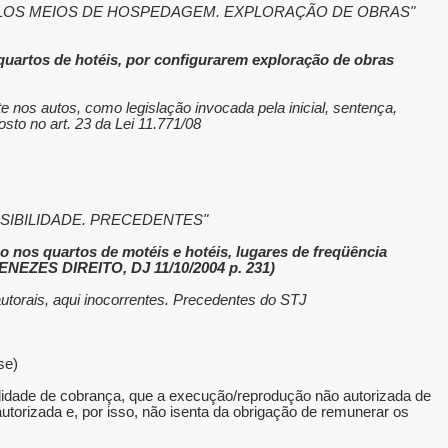
PELOS MEIOS DE HOSPEDAGEM. EXPLORAÇÃO DE OBRAS
 quartos de hotéis, por configurarem exploração de obras
te nos autos, como legislação invocada pela inicial, sentença,
to no art. 23 da Lei 11.771/08.
"CIVIL E PROCESSUAL. RECURSO ESPECIAL. DIREITO AUTORAL. ECAD. APARELHOS DE TV EM CLÍNICAS. COBRANÇA. POSSIBILIDADE. PRECEDENTES.
ão nos quartos de motéis e hotéis, lugares de freqüência
NEZES DIREITO, DJ 11/10/2004 p. 231).
autorais, aqui inocorrentes. Precedentes do STJ.
(REsp nº 742.426/RJ, Rel. Ministro ALDIR PASSARINHO JUNIOR, QUARTA TURMA, julgado em 18/2/2010, DJe de 15/3/2010 - grifou-se).
ilidade de cobrança, que a execução/reprodução não autorizada de
 autorizada e, por isso, não isenta da obrigação de remunerar os