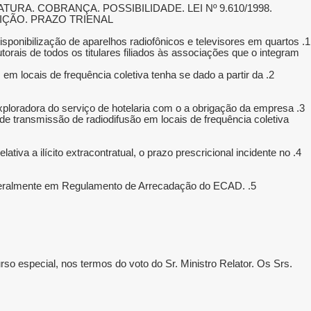
RA. COBRANÇA. POSSIBILIDADE. LEI Nº 9.610/1998.
IÇÃO. PRAZO TRIENAL.
disponibilização de aparelhos radiofônicos e televisores em quartos
torais de todos os titulares filiados às associações que o integram.
 em locais de frequência coletiva tenha se dado a partir da
 exploradora do serviço de hotelaria com o a obrigação da empresa
 de transmissão de radiodifusão em locais de frequência coletiva
va a ilícito extracontratual, o prazo prescricional incidente no
unilateralmente em Regulamento de Arrecadação do ECAD.
so especial, nos termos do voto do Sr. Ministro Relator. Os Srs.