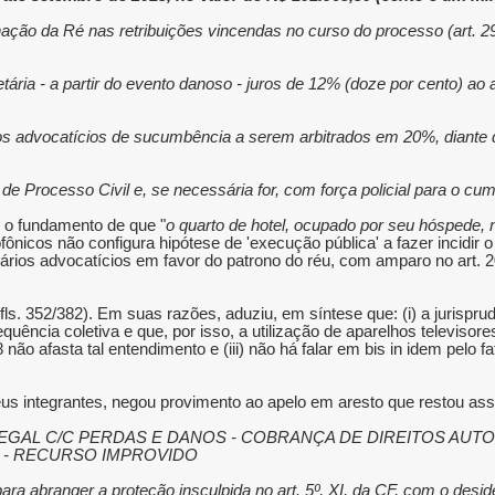
nação da Ré nas retribuições vincendas no curso do processo (art. 2
ária - a partir do evento danoso - juros de 12% (doze por cento) ao a
os advocatícios de sucumbência a serem arbitrados em 20%, diante d
de Processo Civil e, se necessária for, com força policial para o cu
b o fundamento de que "
o quarto de hotel, ocupado por seu hóspede, n
ônicos não configura hipótese de 'execução pública' a fazer incidir o 
os advocatícios em favor do patrono do réu, com amparo no art. 20,
ls. 352/382). Em suas razões, aduziu, em síntese que: (i) a jurispru
equência coletiva e que, por isso, a utilização de aparelhos televisor
2008 não afasta tal entendimento e (iii) não há falar em bis in idem p
s integrantes, negou provimento ao apelo em aresto que restou as
LEGAL C/C PERDAS E DANOS - COBRANÇA DE DIREITOS AUT
 - RECURSO IMPROVIDO.
 para abranger a proteção insculpida no art. 5º, XI, da CF, com o des