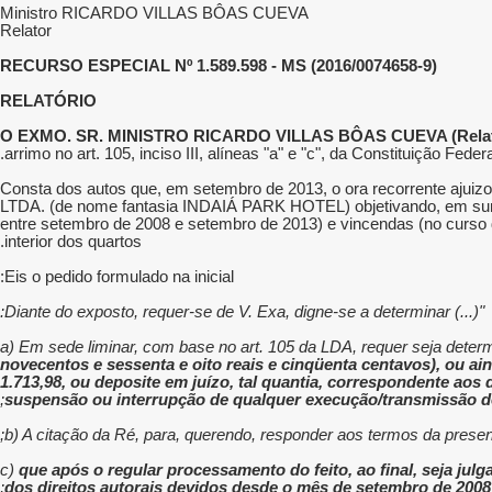
Ministro RICARDO VILLAS BÔAS CUEVA
Relator
RECURSO ESPECIAL Nº 1.589.598 - MS (2016/0074658-9)
RELATÓRIO
O EXMO. SR. MINISTRO RICARDO VILLAS BÔAS CUEVA (Relat
arrimo no art. 105, inciso III, alíneas "a" e "c", da Constituição Fed
Consta dos autos que, em setembro de 2013, o ora recorrente ajuiz
LTDA. (de nome fantasia INDAIÁ PARK HOTEL) objetivando, em suma,
entre setembro de 2008 e setembro de 2013) e vincendas (no curso do
interior dos quartos.
Eis o pedido formulado na inicial:
"(...) Diante do exposto, requer-se de V. Exa, digne-se a determinar:
a) Em sede liminar, com base no art. 105 da LDA, requer seja dete
novecentos e sessenta e oito reais e cinqüenta centavos), ou aind
1.713,98, ou deposite em juízo, tal quantia, correspondente aos
suspensão ou interrupção de qualquer execução/transmissão de
b) A citação da Ré, para, querendo, responder aos termos da present
c)
que após o regular processamento do feito, ao final, sej
;
dos direitos autorais devidos desde o mês de setembro de 2008 