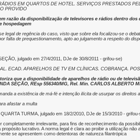
 E RÁDIOS EM QUARTOS DE HOTEL. SERVIÇOS PRESTADOS 
O PROVIDO.
 em razão da disponibilização de televisores e rádios dentro dos
de hospedagem.
se legal de regência do caso, visto que sobre ela focalizou-se o deba
r falta de prequestionamento, apto ao julgamento a respeito do dispos
(REsp nº 1.117.391/RS, Rel. Ministro SIDNEI BENETI, SEGUNDA SEÇÃO, julgado em 27/4/2011, DJe de 30/8/2011 - grifou-se).
utoriza que a disponibilidade de aparelhos de rádio ou de televis
SEGUNDA SEÇÃO, REsp 556340/MG, Rel. Min. CARLOS ALBERTO ME
manda a existência de má-fé e intenção ilícita de usurpar os direitos 
a afastar a multa."
er completamente irrelevante, para fins de reconhecimento da possib
propósito lucrativo. A norma legal é clara ao proibir a utilização não
lmente se apresentem como detentoras de natureza filantrópica.