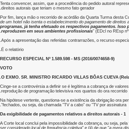
Tenta convencer, assim, que a procedência do pedido autoral represen
direitos autorais que teriam o mesmo fato gerador.
Por fim, lança mão o recorrido de acórdão da Quarta Turma desta Cor
de um hotel não isenta o estabelecimento do pagamento de direitos 
programas, já tenha efetuado os respectivos pagamentos. Isso p
reproduzem em seus ambientes profissionais
" (EDcl no REsp nº
Após a apresentação das referidas contrarrazões, o recurso especial
É o relatório.
RECURSO ESPECIAL Nº 1.589.598 - MS (2016/0074658-9)
VOTO
O EXMO. SR. MINISTRO RICARDO VILLAS BÔAS CUEVA (Relat
Cinge-se a controvérsia a definir se é legítima a cobrança de valores
reprodução de programação televisiva nos quartos do ora recorrido.
Na hipótese vertente, questiona-se a existência da obrigação ora per
fechados, ou seja, da chamada "TV a cabo" ou "TV por assinatura".
1 - Da exigibilidade de pagamentos relativos a direitos autorais
A Corte local conclui pela impossibilidade da cobrança, ou seja, pela
ser considerado local de frequência coletiva
" e (ii) de que "
a mera dis