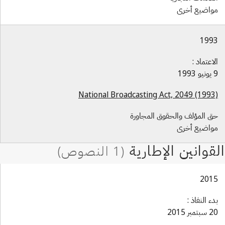
واضيع أخرى
199
لاعتماد :
 1993
National Broadcasting Act, 2049 (1993
ق المؤلف والحقوق المجاورة
واضيع أخرى
201
دء النفاذ :
بتمبر 2015