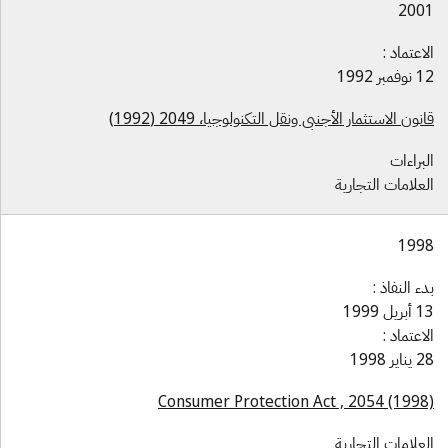
200
لاعتماد :
وفمبر 1992
نون الاستثمار الأجنبي ونقل التكنولوجيا، 2049 (1992)
لبراءات
لعلامات التجارية
199
دء النفاذ :
بريل 1999
لاعتماد :
ناير 1998
Consumer Protection Act , 2054 (1998
لعلامات التجارية