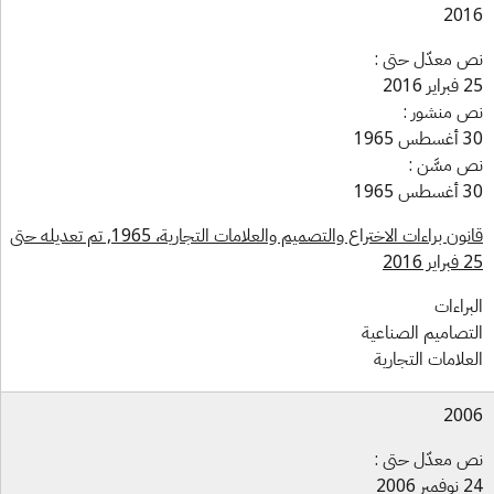
201
 معدّل حتى :
ير 2016
 منشور :
س 1965
 مسَّن :
س 1965
قانون براءات الاختراع والتصميم والعلامات التجارية، 1965, تم تعديله حتى
ير 2016
براءات
تصاميم الصناعية
علامات التجارية
200
 معدّل حتى :
بر 2006