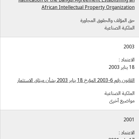
African Intellectual Property Organizatio
ق المؤلف والحقوق المجاورة
لملكية الصناعية
200
اعتماد :
اير 2003
ن رقم 6-2003 المؤرخ 18 يناير 2003 بشأن ميثاق الاستثمار
لملكية الصناعية
واضيع أخرى
200
اعتماد :