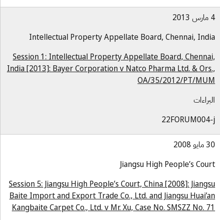
Intellectual Property Appellate Board, Chennai, Ind
Session 1: Intellectual Property Appellate Board, Chenna
India [2013]: Bayer Corporation v Natco Pharma Ltd. & Ors
OA/35/2012/PT/MU
براءات
22FORUM004-
و 2008
Jiangsu High People’s Cou
Session 5: Jiangsu High People’s Court, China [2008]: Jiang
Baite Import and Export Trade Co., Ltd. and Jiangsu Huai’
Kangbaite Carpet Co., Ltd. v Mr. Xu, Case No. SMSZZ No. 