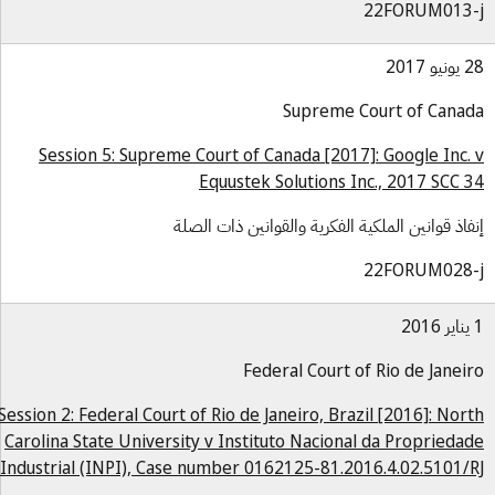
22FORUM013-
و 2017
Supreme Court of Cana
Session 5: Supreme Court of Canada [2017]: Google Inc.
Equustek Solutions Inc., 2017 SCC 
فاذ قوانين الملكية الفكرية والقوانين ذات الصلة
22FORUM028-
Federal Court of Rio de Janei
Session 2: Federal Court of Rio de Janeiro, Brazil [2016]: Nor
Carolina State University v Instituto Nacional da Proprieda
Industrial (INPI), Case number 0162125-81.2016.4.02.5101/