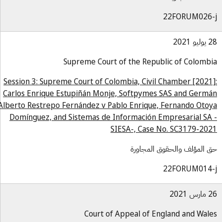
22FORUM026-
و 2021
Supreme Court of the Republic of Colomb
Session 3: Supreme Court of Colombia, Civil Chamber [2021
Carlos Enrique Estupiñán Monje, Softpymes SAS and Germ
Alberto Restrepo Fernández v Pablo Enrique, Fernando Oto
Domínguez, and Sistemas de Información Empresarial SA
SIESA-, Case No. SC3179-20
 المؤلف والحقوق المجاورة
22FORUM014-
س 2021
Court of Appeal of England and Wal