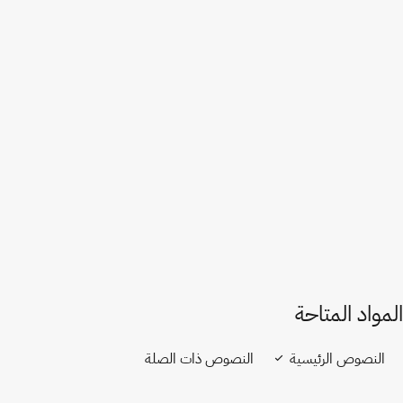
أذربيجان