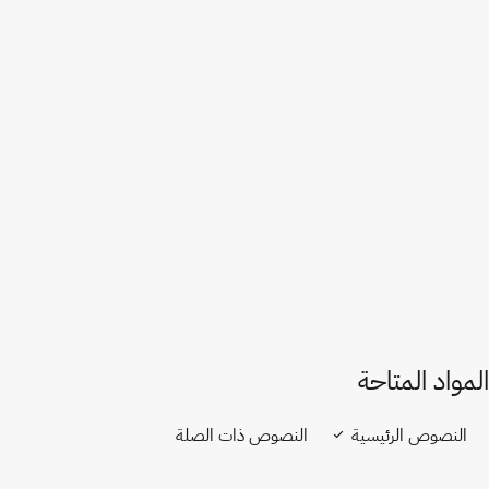
أذربيجان