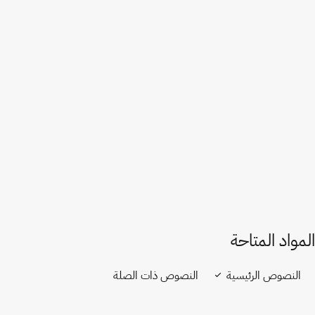
أذربيجان