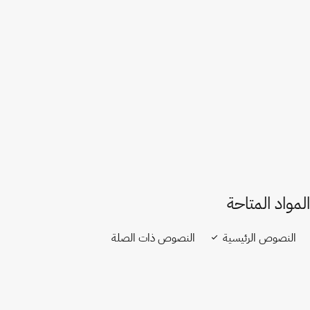
بلجيكا