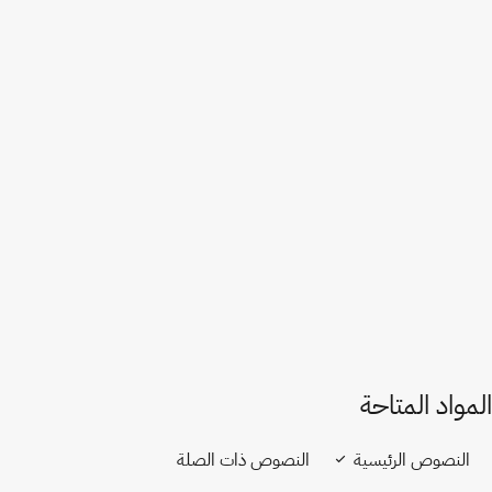
إصدار في ويبو لِكس