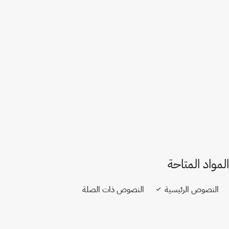
إصدار في ويبو لِكس