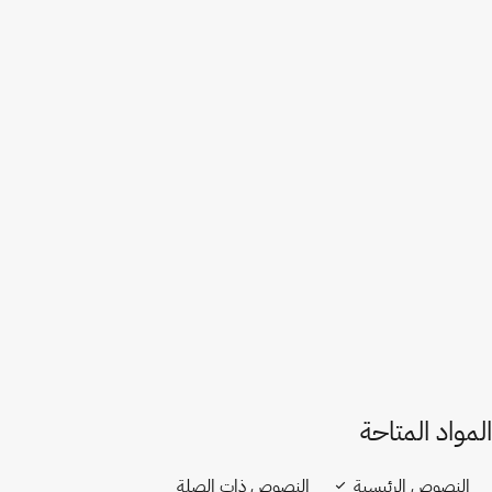
إصدار في ويبو لِكس