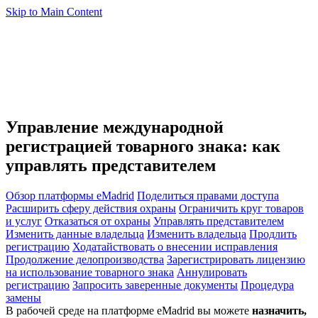
Skip to Main Content
Управление международной
регистрацией товарного знака: как
управлять представителем
Обзор платформы eMadrid
Поделиться правами доступа
Расширить сферу действия охраны
Ограничить круг товаров
и услуг
Отказаться от охраны
Управлять представителем
Изменить данные владельца
Изменить владельца
Продлить
регистрацию
Ходатайствовать о внесении исправления
Продолжение делопроизводства
Зарегистрировать лицензию
на использование товарного знака
Аннулировать
регистрацию
Запросить заверенные документы
Процедура
замены
В рабочей среде на платформе eMadrid вы можете
назначить,