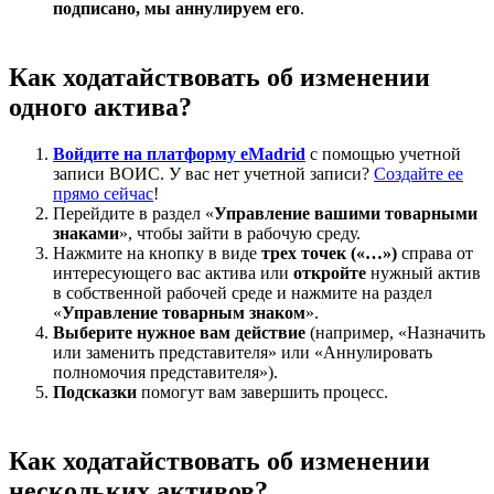
подписано, мы аннулируем его
.
Как ходатайствовать об изменении
одного актива?
Войдите на платформу eMadrid
с помощью учетной
записи ВОИС. У вас нет учетной записи?
Создайте ее
прямо сейчас
!
Перейдите в раздел «
Управление вашими товарными
знаками
», чтобы зайти в рабочую среду.
Нажмите на кнопку в виде
трех точек («…»)
справа от
интересующего вас актива или
откройте
нужный актив
в собственной рабочей среде и нажмите на раздел
«
Управление товарным знаком
».
Выберите нужное вам действие
(например, «Назначить
или заменить представителя» или «Аннулировать
полномочия представителя»).
Подсказки
помогут вам завершить процесс.
Как ходатайствовать об изменении
нескольких активов?