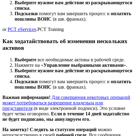
Выберите нужное вам действие из раскрывающегося
списка
.
Подсказки
помогут вам завершить процесс и
оплатить
пошлины ВОИС
(в шв. франках).
or
PCT eServices
.PCT Training
Как ходатайствовать об изменении нескольких
активов
Выберите
все необходимые активы в рабочей среде.
Нажмите на «
Управление выбранными активами
».
Выберите нужное вам действие из раскрывающегося
списка
.
Подсказки
помогут вам завершить процесс и
оплатить
пошлины ВОИС
(в шв. франках).
Важная информация!
Для совершения некоторых операций
может потребоваться разрешение владельца или
представителя
(в виде электронной подписи). Это условие
будет четко оговорено.
Если в течение 14 дней ходатайство
не будет подписано, мы аннулируем его.
На заметку! Следить за статусом операций
можно
непосредственно в своей
рабочей среде
. Все сообщения,