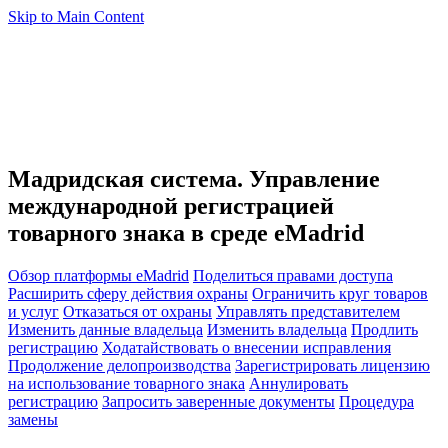
Skip to Main Content
Мадридская система. Управление
международной регистрацией
товарного знака в среде eMadrid
Обзор платформы eMadrid
Поделиться правами доступа
Расширить сферу действия охраны
Ограничить круг товаров
и услуг
Отказаться от охраны
Управлять представителем
Изменить данные владельца
Изменить владельца
Продлить
регистрацию
Ходатайствовать о внесении исправления
Продолжение делопроизводства
Зарегистрировать лицензию
на использование товарного знака
Аннулировать
регистрацию
Запросить заверенные документы
Процедура
замены