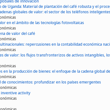
 globales de innovación
 de Uganda: Material de plantación del café robusta y el proce
cadenas globales de valor: el sector de los teléfonos inteligente
conómicas
or en el ámbito de las tecnologías fotovoltaicas
conómicas
ena de valor del café
conómicas
ultinacionales: repercusiones en la contabilidad económica nac
conómicas
es de valor: los flujos transfronterizos de activos intangibles, 
conómicas
s en la producción de bienes: el enfoque de la cadena global de
conómicas
al de conocimientos: profundizar en los países emergentes
económicas
 inventive activity
económicas
económicas