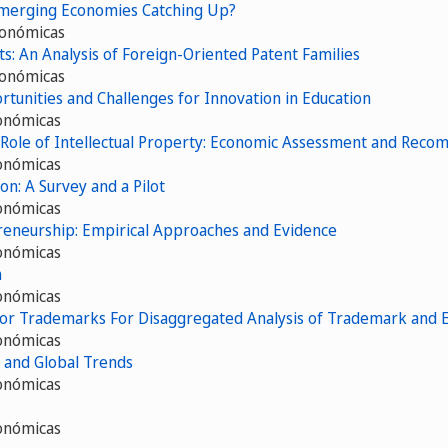
Emerging Economies Catching Up?
conómicas
ts: An Analysis of Foreign-Oriented Patent Families
conómicas
tunities and Challenges for Innovation in Education
onómicas
 Role of Intellectual Property: Economic Assessment and Rec
onómicas
n: A Survey and a Pilot
onómicas
preneurship: Empirical Approaches and Evidence
onómicas
n
onómicas
 for Trademarks For Disaggregated Analysis of Trademark and
onómicas
 and Global Trends
onómicas
onómicas