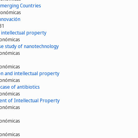
 Emerging Countries
económicas
innovación
31
intellectual property
conómicas
se study of nanotechnology
conómicas
conómicas
n and intellectual property
conómicas
case of antibiotics
conómicas
nt of Intellectual Property
conómicas
conómicas
conómicas