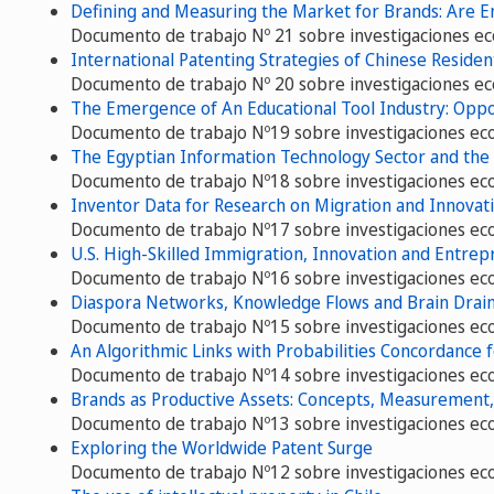
Defining and Measuring the Market for Brands: Are 
Documento de trabajo Nº 21 sobre investigaciones e
International Patenting Strategies of Chinese Residen
Documento de trabajo Nº 20 sobre investigaciones e
The Emergence of An Educational Tool Industry: Oppor
Documento de trabajo Nº19 sobre investigaciones ec
The Egyptian Information Technology Sector and the
Documento de trabajo Nº18 sobre investigaciones ec
Inventor Data for Research on Migration and Innovatio
Documento de trabajo Nº17 sobre investigaciones ec
U.S. High-Skilled Immigration, Innovation and Entre
Documento de trabajo Nº16 sobre investigaciones ec
Diaspora Networks, Knowledge Flows and Brain Drai
Documento de trabajo Nº15 sobre investigaciones ec
An Algorithmic Links with Probabilities Concordance
Documento de trabajo Nº14 sobre investigaciones ec
Brands as Productive Assets: Concepts, Measurement,
Documento de trabajo Nº13 sobre investigaciones ec
Exploring the Worldwide Patent Surge
Documento de trabajo Nº12 sobre investigaciones ec