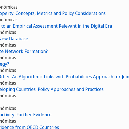
onómicas
operty: Concepts, Metrics and Policy Considerations
onómicas
to an Empirical Assessment Relevant in the Digital Era
onómicas
A New Database
onómicas
nce Network Formation?
onómicas
tegy?
onómicas
her: An Algorithmic Links with Probabilities Approach for Join
onómicas
veloping Countries: Policy Approaches and Practices
onómicas
onómicas
ctivity: Further Evidence
onómicas
Evidence from OECD Countries