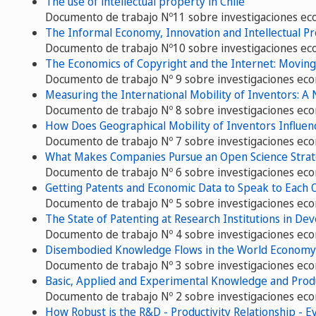
The use of intellectual property in Chile
Documento de trabajo Nº11 sobre investigaciones ec
The Informal Economy, Innovation and Intellectual Pr
Documento de trabajo Nº10 sobre investigaciones ec
The Economics of Copyright and the Internet: Moving 
Documento de trabajo Nº 9 sobre investigaciones ec
Measuring the International Mobility of Inventors: 
Documento de trabajo Nº 8 sobre investigaciones ec
How Does Geographical Mobility of Inventors Influe
Documento de trabajo Nº 7 sobre investigaciones ec
What Makes Companies Pursue an Open Science Stra
Documento de trabajo Nº 6 sobre investigaciones ec
Getting Patents and Economic Data to Speak to Each Ot
Documento de trabajo Nº 5 sobre investigaciones ec
The State of Patenting at Research Institutions in De
Documento de trabajo Nº 4 sobre investigaciones ec
Disembodied Knowledge Flows in the World Economy
Documento de trabajo Nº 3 sobre investigaciones ec
Basic, Applied and Experimental Knowledge and Produ
Documento de trabajo Nº 2 sobre investigaciones ec
How Robust is the R&D - Productivity Relationship - 