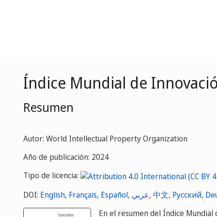
Índice Mundial de Innovaci
Resumen
Autor: World Intellectual Property Organization
Año de publicación: 2024
Tipo de licencia:
DOI:
English
,
Français
,
Español
,
عربي
,
中文
,
Русский
,
De
En el resumen del Índice Mundial 