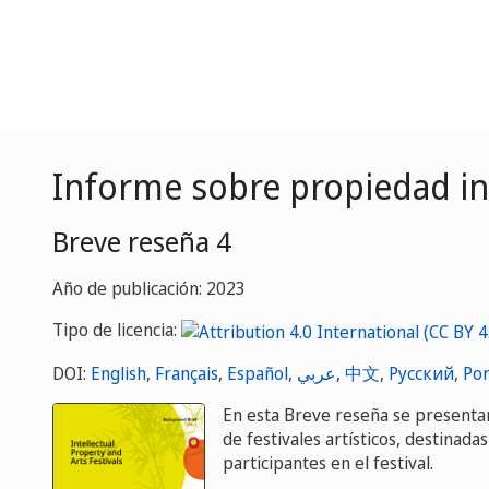
Informe sobre propiedad inte
Breve reseña 4
Año de publicación: 2023
Tipo de licencia:
DOI:
English
,
Français
,
Español
,
عربي
,
中文
,
Русский
,
Por
En esta Breve reseña se presentan
de festivales artísticos, destinad
participantes en el festival.