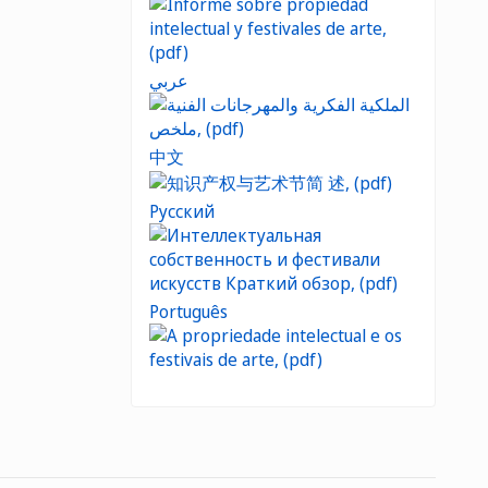
عربي
中文
Русский
Português