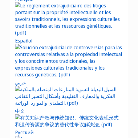
Español
عربي
中文
Русский