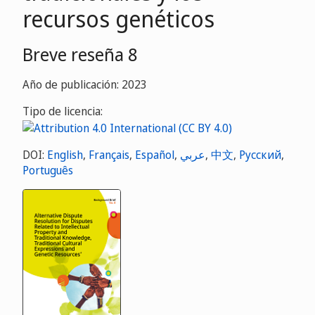
recursos genéticos
Breve reseña 8
Año de publicación: 2023
Tipo de licencia:
DOI:
English
,
Français
,
Español
,
عربي
,
中文
,
Русский
,
Português